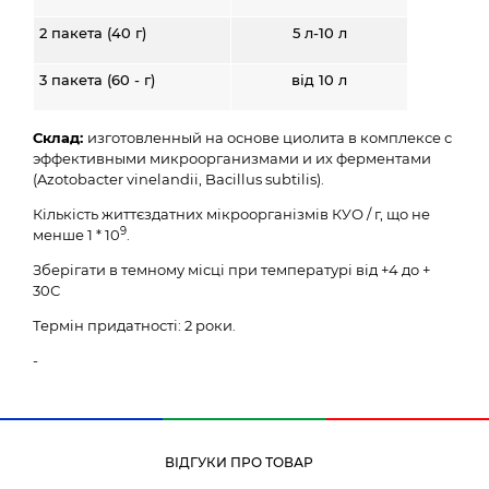
2 пакета (40 г)
5 л-10 л
3 пакета (60 - г)
від 10 л
Склад:
изготовленный на основе циолита в комплексе с
эффективными микроорганизмами и их ферментами
(Azotobacter vinelandii, Bacillus subtilis).
Кількість життєздатних мікроорганізмів КУО / г, що не
9
менше 1 * 10
.
Зберігати в темному місці при температурі від +4 до +
30С
Термін придатності: 2 роки.
-
ВІДГУКИ ПРО ТОВАР