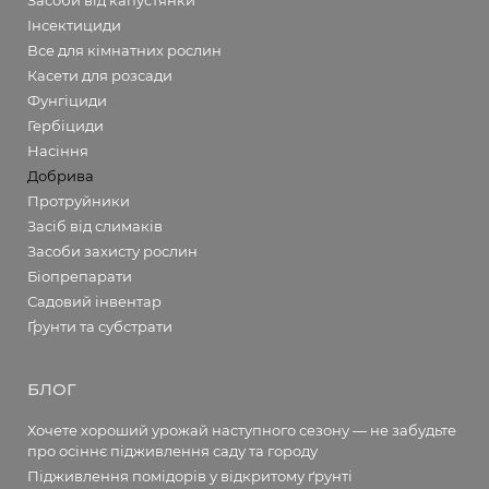
Засоби від капустянки
Інсектициди
Все для кімнатних рослин
Касети для розсади
Фунгіциди
Гербіциди
Насіння
Добрива
Протруйники
Засіб від слимаків
Засоби захисту рослин
Біопрепарати
Садовий інвентар
Ґрунти та субстрати
БЛОГ
Хочете хороший урожай наступного сезону — не забудьте
про осіннє підживлення саду та городу
Підживлення помідорів у відкритому ґрунті