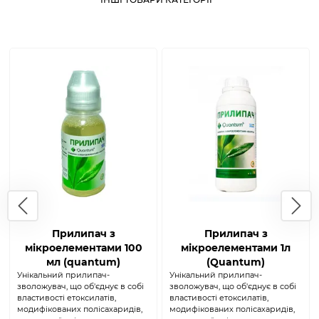
Прилипач з
Прилипач з
мікроелементами 100
мікроелементами 1л
мл (quantum)
(Quantum)
Унікальний прилипач-
Унікальний прилипач-
зволожувач, що об'єднує в собі
зволожувач, що об'єднує в собі
властивості етоксилатів,
властивості етоксилатів,
модифікованих полісахаридів,
модифікованих полісахаридів,