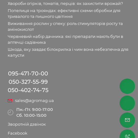
Хвороби огірків, томатів, перців: як захистити врожай?
Попелиця на трояндах: ефективні схеми обробки для
тривалого та пишного цвітіння
Виживання рослин у спеку: роль стимуляторів росту та
амінокислот
Червневий набір дачника: які препарати мають бути в
аптечці садівника
Шкода, яку завдає білокрилка і чим вона небезпечна для
капусти
095-471-70-00
050-327-55-99
050-402-74-75
sales@agromag.ua
Пн.-Пт. 9:00-17:00
Сб. 10:00-15:00
Зворотній дзвінок
Facebook