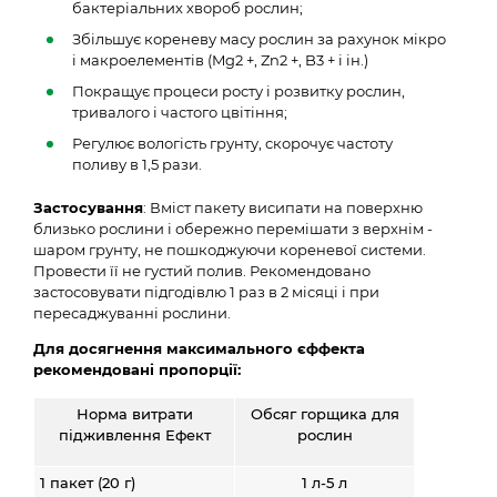
бактеріальних хвороб рослин;
Збільшує кореневу масу рослин за рахунок мікро
і макроелементів (Mg2 +, Zn2 +, B3 + і ін.)
Покращує процеси росту і розвитку рослин,
тривалого і частого цвітіння;
Регулює вологість грунту, скорочує частоту
поливу в 1,5 рази.
Застосування
: Вміст пакету висипати на поверхню
близько рослини і обережно перемішати з верхнім -
ш
аром грунту, не пошкоджуючи кореневої системи.
Провести її не густий полив. Рекомендовано
застосовувати підгодівлю 1 раз в 2 місяці і при
пересаджуванні рослини.
Для досягнення максимального єффекта
рекомендовані пропорції:
Норма витрати
Обсяг горщика для
підживлення Ефект
рослин
1 пакет (20 г)
1 л-5 л