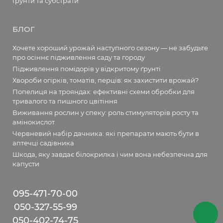
Ґрунти та субстрати
БЛОГ
Хочете хороший урожай наступного сезону — не забудьте
про осіннє підживлення саду та городу
Підживлення помідорів у відкритому ґрунті
Хвороби огірків, томатів, перців: як захистити врожай?
Попелиця на трояндах: ефективні схеми обробки для
тривалого та пишного цвітіння
Виживання рослин у спеку: роль стимуляторів росту та
амінокислот
Червневий набір дачника: які препарати мають бути в
аптечці садівника
Шкода, яку завдає білокрилка і чим вона небезпечна для
капусти
095-471-70-00
050-327-55-99
050-402-74-75