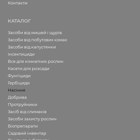
Контакти
КАТАЛОГ
Засоби від мишей і щурів
Засоби від побутових комах
Засоби від капустянки
Інсектициди
Все для кімнатних рослин
Касети для розсади
Фунгіциди
Гербіциди
Насіння
Добрива
Протруйники
Засіб від слимаків
Засоби захисту рослин
Біопрепарати
Садовий інвентар