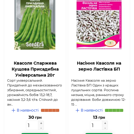
Квасоля Спаржева
Насіння Квасоля на
Кущова Присадибна
зерно Ластівка БП
Універсальна 20г
Сорт універсальний.
(Seed Era)
Насіння Квасоля на зерно
Придатний до механізованного
Ластівка БП Один з кращих
збирання, середньостиглий,
лущильних сортів. Рослина
урожайність бобів 13,2-18,7,
низька, міцна, раннього строку
насіння 3,2-3,6 т/га. Стійкий до
дозрівання. Боби довжиною 12-
ан...
15 ...
В наявності
В наявності
30
13
грн
грн
+
+
+
+
-
-
-
-