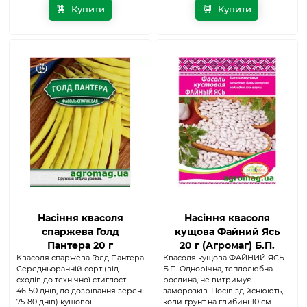
Купити
Купити
Насіння квасоля
Насіння квасоля
спаржева Голд
кущова Файний Ясь
Пантера 20 г
20 г (Агромаг) Б.П.
Квасоля спаржева Голд Пантера
(Агромаг) Б.П.
Квасоля кущова ФАЙНИЙ ЯСЬ
Середньоранній сорт (від
Б.П. Однорічна, теплолюбна
сходів до технічної стиглості -
рослина, не витримує
46-50 днів, до дозрівання зерен
заморозків. Посів здійснюють,
75-80 днів) кущової -...
коли грунт на глибині 10 см