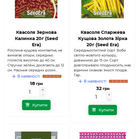
Квасоля Зернова
Квасоля Спаржева
Калинка 20г (Seed
Кущова Золота Зірка
Era)
20г (Seed Era)
Рослина кущова, компактна, не
Середньостиглий сорт. Боби
вимагає опори, середньо
світло-жовтого кольору,
гілляста, висотою до 40 см.
довжиною до 15 см. Сорт
Стручки зелені, досягають до 12
довготривало плодоносить, має
см. Насіння середніх розмі...
відмінні смакові якості плодів.
Гар...
В наявності
В наявності
18
грн
32
грн
+
+
-
-
+
+
-
-
Купити
Купити