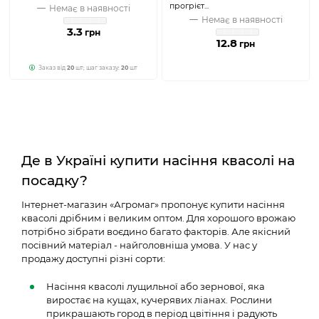
прогрієт...
Немає в наявності
Немає в наявності
3.3
грн
12.8
грн
Заказ від
20
шт; шаг заказу:
20
шт
Де в Україні купити насіння квасолі на
посадку?
Інтернет-магазин «Агромаг» пропонує купити насіння
квасолі дрібним і великим оптом. Для хорошого врожаю
потрібно зібрати воєдино багато факторів. Але якісний
посівний матеріал - найголовніша умова. У нас у
продажу доступні різні сорти:
Насіння квасолі лущильної або зернової, яка
виростає на кущах, кучерявих ліанах. Рослини
прикрашають город в період цвітіння і радують