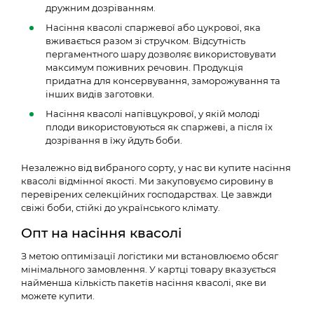
дружним дозріванням.
Насіння квасолі спаржевої або цукрової, яка
вживається разом зі стручком. Відсутність
пергаментного шару дозволяє використовувати
максимум поживних речовин. Продукція
придатна для консервування, заморожування та
інших видів заготовки.
Насіння квасолі напівцукрової, у якій молоді
плоди використовуються як спаржеві, а після їх
дозрівання в їжу йдуть боби.
Незалежно від вибраного сорту, у нас ви купите насіння
квасолі відмінної якості. Ми закуповуємо сировину в
перевірених селекційних господарствах. Це завжди
свіжі боби, стійкі до українського клімату.
Опт на насіння квасолі
З метою оптимізації логістики ми встановлюємо обсяг
мінімального замовлення. У картці товару вказується
найменша кількість пакетів насіння квасолі, яке ви
можете купити.