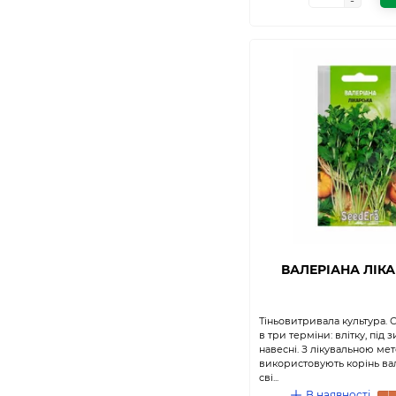
-
-
ВАЛЕРІАНА ЛІК
Тіньовитривала культура. 
в три терміни: влітку, під 
навесні. З лікувальною ме
використовують корінь вал
сві...
В наявності