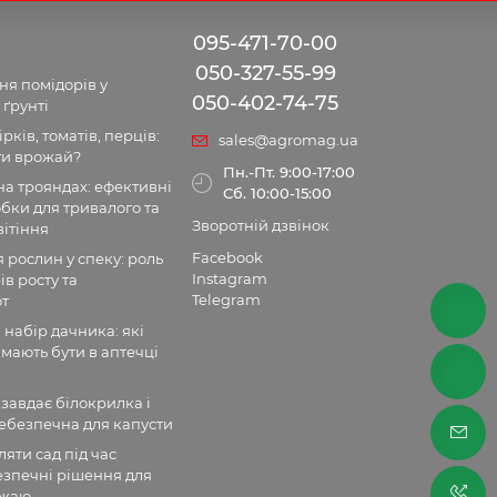
095-471-70-00
050-327-55-99
я помідорів у
050-402-74-75
 ґрунті
рків, томатів, перців:
sales@agromag.ua
ти врожай?
Пн.-Пт. 9:00-17:00
а трояндах: ефективні
Сб. 10:00-15:00
бки для тривалого та
Зворотній дзвінок
ітіння
Facebook
рослин у спеку: роль
Instagram
ів росту та
Telegram
от
набір дачника: які
мають бути в аптечці
 завдає білокрилка і
ебезпечна для капусти
яти сад під час
безпечні рішення для
ожаю