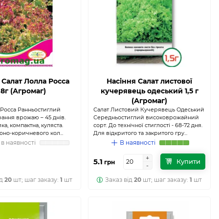
 Салат Лолла Росса
Насіння Салат листової
.8г (Агромаг)
кучерявець одеський 1,5 г
(Агромаг)
 Росса Ранньостиглий
Салат Листовий Кучерявець Одеський
рання врожаю – 45 днів.
Середньостиглий високоврожайний
ка, компактна, куляста.
сорт. До технічної стиглості - 68-72 дня.
оно-коричневого кол...
Для відкритого та закритого гру...
в наявності
В наявності
+
+
5.1
Купити
грн
-
-
ід
20
шт; шаг заказу:
1
шт
Заказ від
20
шт; шаг заказу:
1
шт