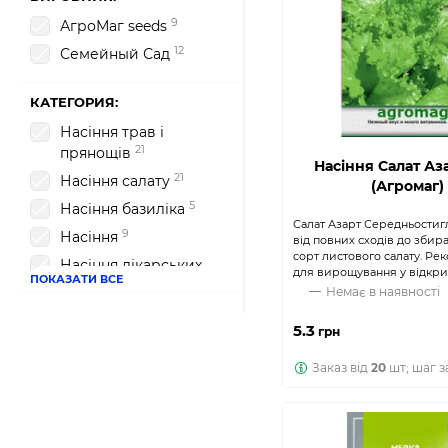
9
АгроМаг seeds
12
Семейный Сад
КАТЕГОРИЯ:
Насіння трав і
21
прянощів
Насіння Салат Аза
21
Насіння салату
(Агромаг)
5
Насіння базиліка
Салат Азарт Середньостиг
9
Насіння
від повних сходів до збир
сорт листового салату. Ре
Насіння лікарських
для вирощування у відкрит
ПОКАЗАТИ ВСЕ
4
трав
Немає в наявності
5.3
грн
Заказ від
20
шт; шаг з