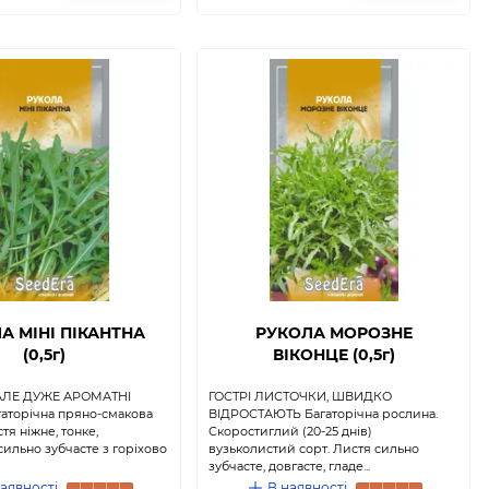
А МІНІ ПІКАНТНА
РУКОЛА МОРОЗНЕ
(0,5г)
ВІКОНЦЕ (0,5г)
АЛЕ ДУЖЕ АРОМАТНІ
ГОСТРІ ЛИСТОЧКИ, ШВИДКО
торічна пряно-смакова
ВІДРОСТАЮТЬ Багаторічна рослина.
тя ніжне, тонке,
Скоростиглий (20-25 днів)
сильно зубчасте з горіхово
вузьколистий сорт. Листя сильно
зубчасте, довгасте, гладе...
аявності
В наявності