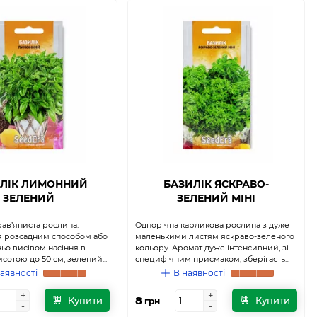
ЛІК ЛИМОННИЙ
БАЗИЛІК ЯСКРАВО-
ЗЕЛЕНИЙ
ЗЕЛЕНИЙ МІНІ
рав’яниста рослина.
Однорічна карликова рослина з дуже
 розсадним способом або
маленькими листям яскраво-зеленого
ьо висівом насіння в
кольору. Аромат дуже інтенсивний, зі
исотою до 50 см, зелений...
специфічним присмаком, зберігаєть...
аявності
В наявності
+
+
+
+
8
Купити
Купити
грн
-
-
-
-