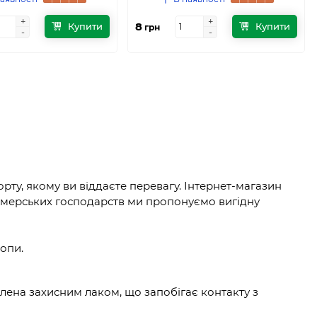
+
+
+
+
8
Купити
Купити
грн
-
-
-
-
рту, якому ви віддаєте перевагу. Інтернет-магазин
рмерських господарств ми пропонуємо вигідну
опи.
блена захисним лаком, що запобігає контакту з