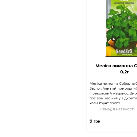
Меліса лимонна 
0,2г
Меліса лимонна Соборна 0
Заспокійливий природний 
Прекрасний медонос. Ви
посівом насіння у відкрити
коли ґрунт прогр...
Немає в наявності
9
грн