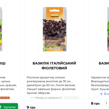
МІШ
БАЗИЛІК ІТАЛІЙСЬКИЙ
БАЗИ
ФІОЛЕТОВИЙ
іків
Рослина однорічна, сильно
Однорічна т
 щільні,
розгалужена, висотою до 30 см,
Вирощується
ні, красиві,
діаметром до 60 см. Листя велике,
безпосередн
фіолетові,
Ланцет-овальної форми, фіолетові.
грунт. Кущ в
Аромат зберігає...
В н
Немає в наявності
8
грн
9
Купити
грн