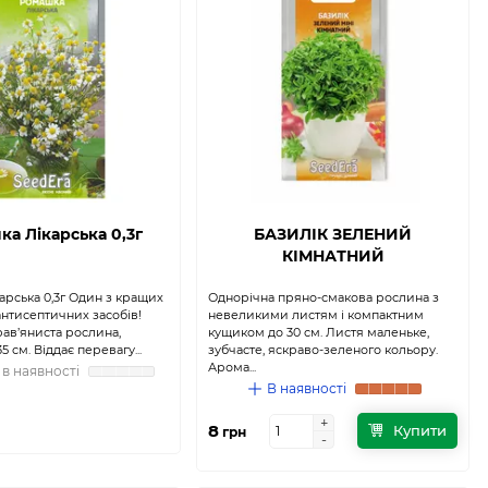
а Лікарська 0,3г
БАЗИЛІК ЗЕЛЕНИЙ
КІМНАТНИЙ
арська 0,3г Один з кращих
Однорічна пряно-смакова рослина з
нтисептичних засобів!
невеликими листям і компактним
рав’яниста рослина,
кущиком до 30 см. Листя маленьке,
5 см. Віддає перевагу...
зубчасте, яскраво-зеленого кольору.
Арома...
в наявності
В наявності
+
+
8
Купити
грн
-
-