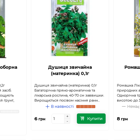
Соборна
Душиця звичайна
Ромашк
(материнка) 0,1г
,2г
Душиця звичайна (материнка) 0,1г
Ромашка Лік
засіб.
Багаторічна пряно-ароматична та
природних а
рощують
лікарська рослина, 40-70 см заввишки.
Однорічна т
й ґрунт,
Вирощується посівом насіння ранн...
висотою до 3
В наявності
Немає 
+
+
6
8
Купити
грн
грн
-
-