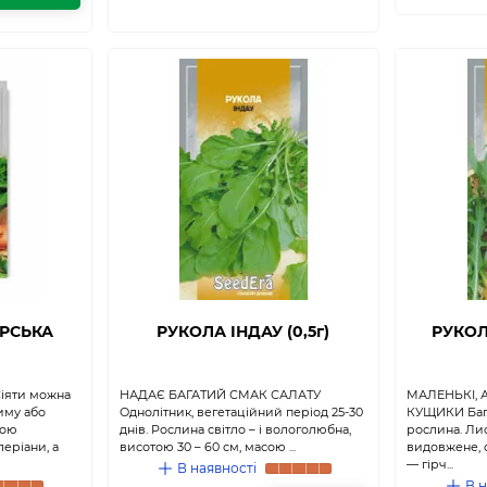
АРСЬКА
РУКОЛА ІНДАУ (0,5г)
РУКОЛ
Сіяти можна
НАДАЄ БАГАТИЙ СМАК САЛАТУ
МАЛЕНЬКІ, 
зиму або
Однолітник, вегетаційний період 25-30
КУЩИКИ Бага
тою
днів. Рослина світло – і вологолюбна,
рослина. Лис
еріани, а
висотою 30 – 60 см, масою ...
видовжене, 
— гірч...
В наявності
В н