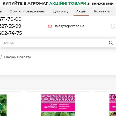
КУПУЙТЕ В АГРОМАГ
АКЦІЙНІ ТОВАРИ
зі знижками
а
Обмін і повернення
Для опту
Акція
Контакти
471-70-00
327-55-99
sales@agromag.ua
402-74-75
/
Насіння салату