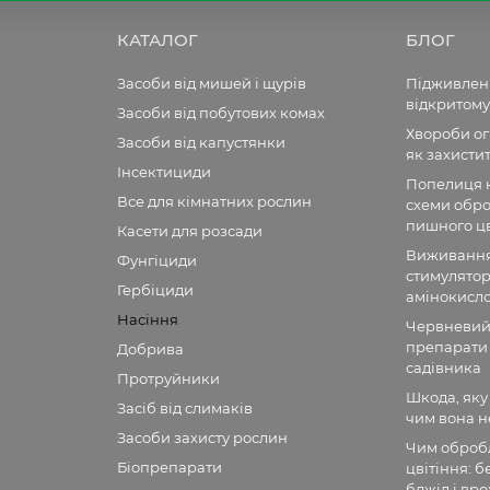
КАТАЛОГ
БЛОГ
Засоби від мишей і щурів
Підживленн
відкритому
Засоби від побутових комах
Хвороби огі
Засоби від капустянки
як захисти
Інсектициди
Попелиця н
Все для кімнатних рослин
схеми обро
пишного цв
Касети для розсади
Виживання 
Фунгіциди
стимулятор
Гербіциди
амінокисл
Насіння
Червневий 
препарати 
Добрива
садівника
Протруйники
Шкода, яку
Засіб від слимаків
чим вона н
Засоби захисту рослин
Чим обробл
Біопрепарати
цвітіння: 
бджіл і вр