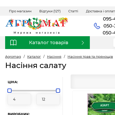
Про магазин
Відгуки (127)
Статті
Доставка і оплат
095-
050-
050-
Мережа магазинів
Каталог товарів
Agromag
/
Каталог
/
Насіння
/
Насіння трав та прянощів
Насіння салату
ЦІНА:
ВИРОБНИК: