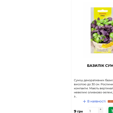
БАЗИЛІК СУ
Суміш декоративних базил
висотою до 30 см. Рослини
компактні. Мають вертикаль
невеликі оливково-зелені, 
з...
В наявності
+
+
9
грн