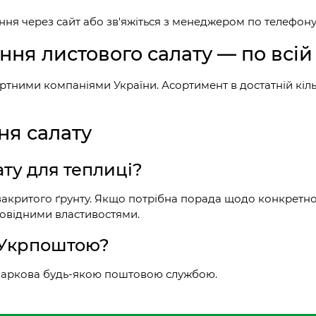
ня через сайт або зв'яжіться з менеджером по телефону
ння листового салату — по всій
ртними компаніями України. Асортимент в достатній кіл
ня салату
ту для теплиці?
 закритого ґрунту. Якщо потрібна порада щодо конкретно
повідними властивостями.
у Укрпоштою?
з Харкова будь-якою поштовою службою.