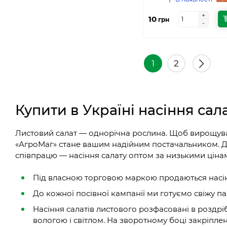
+
+
10
грн
-
-
1
2
Купити в Україні насіння сал
Листовий салат — однорічна рослина. Щоб вирощувати
«АгроМаг» стане вашим надійним постачальником. Д
співпрацю — насіння салату оптом за низькими ціна
Під власною торговою маркою продаються насінн
До кожної посівної кампанії ми готуємо свіжу па
Насіння салатів листового розфасовані в роздрі
вологою і світлом. На зворотному боці закріпле