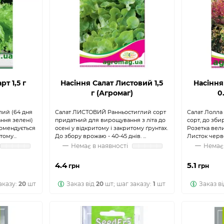
рт 1,5 г
Насіння Салат Листовий 1,5
Насіння
г (Агромаг)
0
лий (64 дня
Салат ЛИСТОВИЙ Ранньостиглий сорт
Салат Лолла
ання зелені)
придатний для вирощування з літа до
сорт, до зби
комендується
осені у відкритому і закритому ґрунтах.
Розетка вели
ому...
До збору врожаю - 40-45 днів. ...
Листок черв
Немає в наявності
Немає 
4.4
5.1
грн
грн
аказу:
20
шт
Заказ від
20
шт; шаг заказу:
1
шт
Заказ в