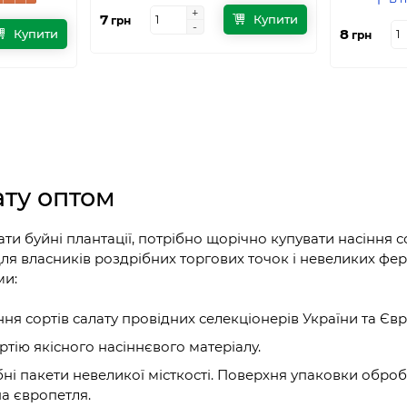
+
+
7
Купити
грн
-
-
8
Купити
грн
ату оптом
 буйні плантації, потрібно щорічно купувати насіння со
ля власників роздрібних торгових точок і невеликих фе
ми:
я сортів салату провідних селекціонерів України та Євр
ртію якісного насіннєвого матеріалу.
бні пакети невеликої місткості. Поверхня упаковки обро
на європетля.