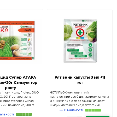
ицид Супер АТАКА
Рятiвник капусты 3 мл +11
0мл+20г Стимулятор
мл
росту
 (інсектицид Protect DUO
ЧОТИРЬОХкомпонентний
УО, SС) Препаративна
комплескний засіб для захисту капусти
ентрат суспензії Склад
«РЯТІВНИК» від переважної кількості
ини: тіаклоприд-200 г/
шкідників та всіх видів патогенни...
В наявності
аявності