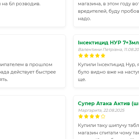
 на 6л розводив.
магазина, в этом году во
вредителей, буду пробов
надо.
Інсектицид НУР 7+3м
Валентини Петрівна, 11.08.20
илипателем в прошлом
Купили Інсектицид Нур, я
рада действует быстрее
було видно вже на насту
ть.
ще.
Супер Атака Актив (ш
Маргарита, 22.08.2025
Купили таку шипучу табл
магазин спитати чому так