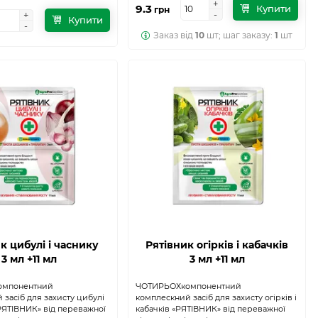
+
+
9.3
Купити
грн
-
-
+
+
Купити
-
-
Заказ від
10
шт; шаг заказу:
1
шт
к цибулі i часнику
Рятiвник огiркiв i кабачкiв
3 мл +11 мл
3 мл +11 мл
омпонентний
ЧОТИРЬОХкомпонентний
 засіб для захисту цибулі
комплескний засіб для захисту огiркiв i
«РЯТІВНИК» від переважної
кабачкiв «РЯТІВНИК» від переважної