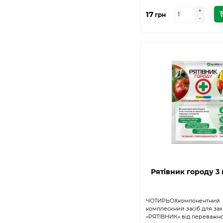
+
+
17
грн
-
-
Рятiвник городу 3 
ЧОТИРЬОХкомпонентний
комплескний засіб для зах
«РЯТІВНИК» від переважної