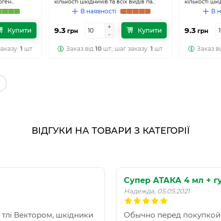
ген...
кількості шкідників та всіх видів па...
кількості шкід
В наявності
В н
+
+
9.3
9.3
Купити
Купити
грн
грн
-
-
заказу:
1
шт
Заказ від
10
шт; шаг заказу:
1
шт
Заказ в
ВІДГУКИ НА ТОВАРИ З КАТЕГОРІЇ
Супер АТАКА 4 мл + г
Надежда, 05.05.2021
а тлі Вектором, шкідники
Обычно перед покупкой 