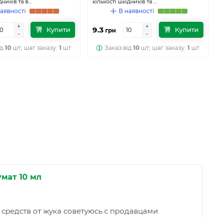
ників та в...
кількості шкідників та ...
аявності
В наявності
+
+
+
+
9.3
Купити
Купити
грн
-
-
-
-
ід
10
шт; шаг заказу:
1
шт
Заказ від
10
шт; шаг заказу:
1
шт
умат 10 мл
средств от жука советуюсь с продавцами