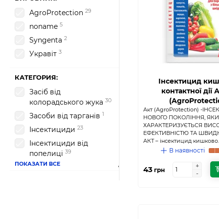
29
AgroProtection
5
noname
2
Syngenta
3
Укравіт
КАТЕГОРИЯ:
Інсектицид киш
контактної дії А
Засіб від
(AgroProtecti
30
колорадського жука
Акт (AgroProtection) -ІНС
1
Засоби від тарганів
НОВОГО ПОКОЛІННЯ, ЯК
ХАРАКТЕРИЗУЄТЬСЯ ВИ
23
Інсектициди
ЕФЕКТИВНІСТЮ ТА ШВИД
АКТ – інсектицид кишково..
Інсектициди від
В наявності
39
попелиці
ПОКАЗАТИ ВСЕ
+
+
option_fungiczidyi__mildyu
43
грн
-
-
2
option_katalog__fungiczidyi
2
option_protraviteli__fungiczidnyie_protraviteli