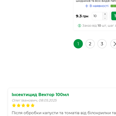
шкідників та всіх видів пато
В наявності
+
+
9.3
грн
-
-
Заказ від
10
шт; шаг 
1
2
3
Інсектицид Вектор 100мл
Олег Іванович, 08.05.2025
Після обробки капусти та томатів від білокрилки т