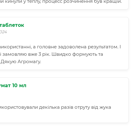
и кинули у теплу, процесс розчинення був кращій.
 таблеток
2024
икористанні, а головне задоволена результатом. І
і замовляю вже 3 рік. Швидко формують та
 Дякую Агромагу.
умат 10 мл
користовували декілька разів отруту від жука