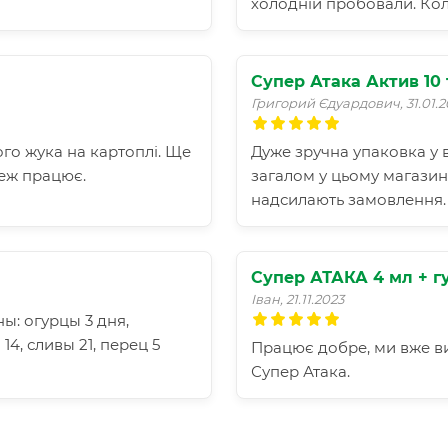
холодній пробовали. Кол
Супер Атака Актив 10
Григорий Єдуардович, 31.01.
ого жука на картоплі. Ще
Дуже зручна упаковка у в
теж працює.
загалом у цьому магазин
надсилають замовлення.
Супер АТАКА 4 мл + г
Іван, 21.11.2023
ы: огурцы 3 дня,
14, сливы 21, перец 5
Працює добре, ми вже ви
Супер Атака.