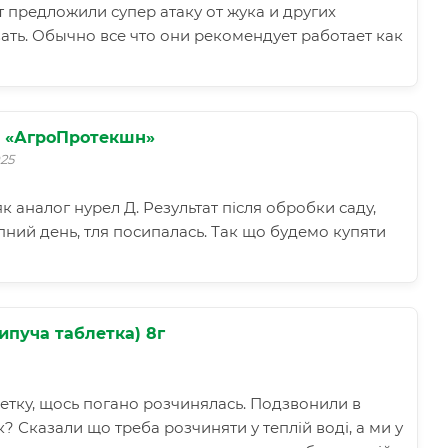
т предложили супер атаку от жука и других
ать. Обычно все что они рекомендует работает как
л «АгроПротекшн»
25
к аналог нурел Д. Результат після обробки саду,
пний день, тля посипалась. Так що будемо купяти
ипуча таблетка) 8г
етку, щось погано розчинялась. Подзвонили в
? Сказали що треба розчиняти у теплій воді, а ми у