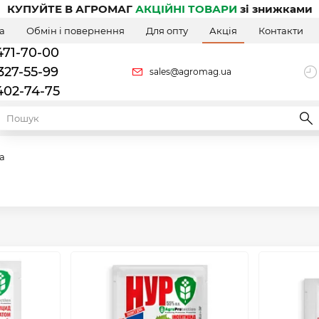
КУПУЙТЕ В АГРОМАГ
АКЦІЙНІ ТОВАРИ
зі знижками
а
Обмін і повернення
Для опту
Акція
Контакти
471-70-00
327-55-99
sales@agromag.ua
402-74-75
а