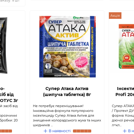
заказу:
1
шт
Акція
о-
Супер Атака Актив
Інсект
іб від
(шипуча таблетка) 8г
Profi 2
ТОТУС 3г
 засіб від
Не потребує перемішування!
Супер ATAKA
Інноваційна формула популярного
/ Протект Д
орозчинні
інсектициду Супер Атака Актив для
форма: Конц
бробки: 20
знищення колорадського жука та інших
діючої речов
шкідників ...
л+кл...
В наявності
В н