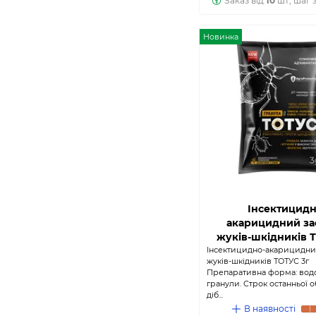
Заказ від
10
шт; шаг 
39
довгоносика
Інсектициди від
39
Новинка
плодожерки
Інсектицидн
акарицидний зас
жуків-шкідників 
Інсектицидно-акарицидний
жуків-шкідників ТОТУС 3г
Препаративна форма: вод
гранули. Строк останньої о
діб...
В наявності