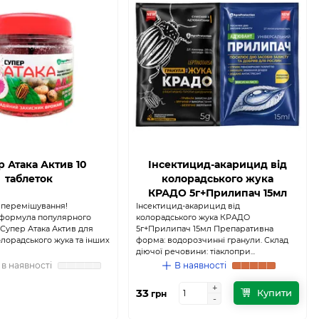
р Атака Актив 10
Інсектицид-акарицид від
таблеток
колорадського жука
КРАДО 5г+Прилипач 15мл
 перемішування!
Інсектицид-акарицид від
 формула популярного
колорадського жука КРАДО
 Супер Атака Актив для
5г+Прилипач 15мл Препаративна
лорадського жука та інших
форма: водорозчинні гранули. Склад
діючої речовини: тіаклопри...
в наявності
В наявності
+
+
33
Купити
грн
-
-