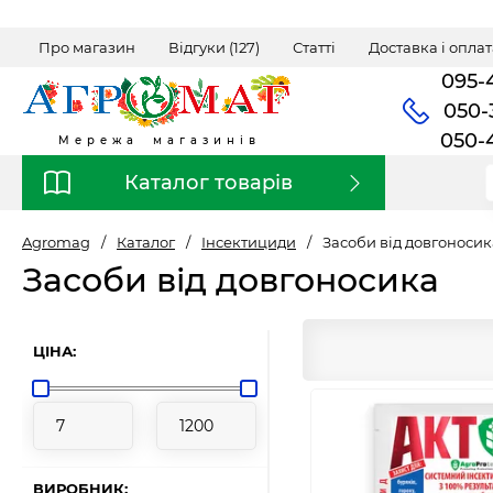
Про магазин
Відгуки (127)
Статті
Доставка і оплат
095-
050-
050-
Мережа магазинів
Каталог товарів
Agromag
/
Каталог
/
Інсектициди
/
Засоби від довгоносик
Засоби від довгоносика
ЦІНА:
ВИРОБНИК: