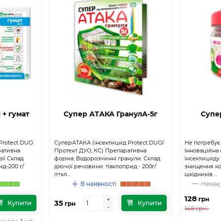
 + гумат
Супер АТАКА ГранулА-5г
Супе
Protect DUO
СуперАТАКА (інсектицид Protect DUO/
Не потребує
ративна
Протект ДУО, КC) Препаративна
Інноваційна
ії Склад
форма: Водорозчинні гранули. Склад
інсектициду
ид-200 г/
діючої речовини: тіаклоприд - 200г/
знищення ко
л+кл...
шкідників ...
В наявності
Немає 
128
грн
+
+
35
Купити
Купити
грн
-
-
148 грн