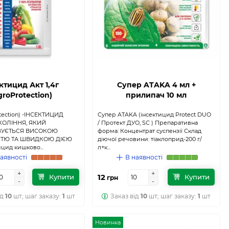
ктицид Акт 1,4г
Супер ATAKA 4 мл +
groProtection)
прилипач 10 мл
otection) -ІНСЕКТИЦИД
Супер ATAKA (інсектицид Protect DUO
КОЛІННЯ, ЯКИЙ
/ Протект ДУО, SС ) Препаративна
ЗУЄТЬСЯ ВИСОКОЮ
форма: Концентрат суспензії Склад
СТЮ ТА ШВИДКОЮ ДІЄЮ
діючої речовини: тіаклоприд-200 г/
ицид кишково...
л+к...
аявності
В наявності
+
+
+
+
12
Купити
Купити
грн
-
-
-
-
ід
10
шт; шаг заказу:
1
шт
Заказ від
10
шт; шаг заказу:
1
шт
Новинка