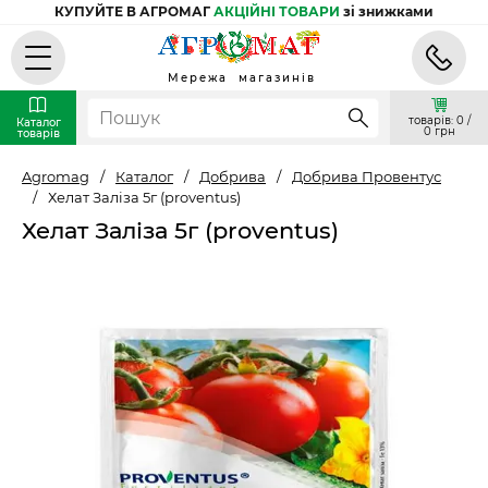
КУПУЙТЕ В АГРОМАГ
АКЦІЙНІ ТОВАРИ
зі знижками
Мережа магазинів
товарів: 0 /
Каталог
0 грн
товарів
Agromag
/
Каталог
/
Добрива
/
Добрива Провентус
/
Хелат Заліза 5г (proventus)
Хелат Заліза 5г (proventus)