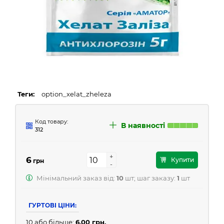
Теги:
option_xelat_zheleza
Код товару:
В наявності
312
+
+
6
Купити
грн
-
-
Мінімальний заказ від:
10
шт; шаг заказу:
1
шт
ГУРТОВІ ЦІНИ:
10 або більше:
6.00 грн.