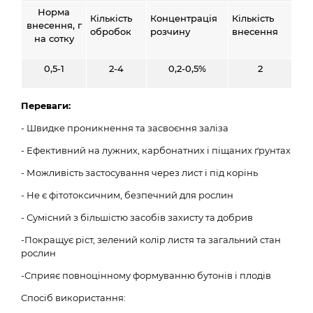
Норма
Кількість
Концентрація
Кількість
внесення, г
обробок
розчину
внесення
на сотку
0,5-1
2-4
0,2-0,5%
2
Переваги:
- Швидке проникнення та засвоєння заліза
- Ефективний на лужних, карбонатних і піщаних ґрунтах
- Можливість застосування через лист і під корінь
- Не є фітотоксичним, безпечний для рослин
- Сумісний з більшістю засобів захисту та добрив
-Покращує ріст, зелений колір листя та загальний стан
рослин
-Сприяє повноцінному формуванню бутонів і плодів
Спосіб використання: