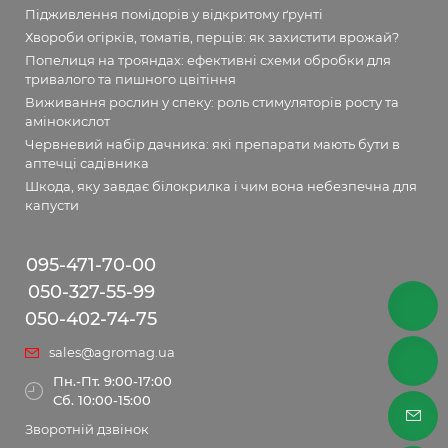
Підживлення помідорів у відкритому ґрунті
Хвороби огірків, томатів, перців: як захистити врожай?
Попелиця на трояндах: ефективні схеми обробки для
тривалого та пишного цвітіння
Виживання рослин у спеку: роль стимуляторів росту та
амінокислот
Червневий набір дачника: які препарати мають бути в
аптечці садівника
Шкода, яку завдає білокрилка і чим вона небезпечна для
капусти
095-471-70-00
050-327-55-99
050-402-74-75
sales@agromag.ua
Пн.-Пт. 9:00-17:00
Сб. 10:00-15:00
Зворотній дзвінок