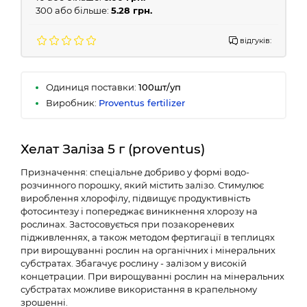
300 або більше:
5.28 грн.
відгуків:
Одиниця поставки:
100шт/уп
Виробник:
Proventus fertilizer
Хелат Заліза 5 г (proventus)
Призначення: спеціальне добриво у формі водо-
розчинного порошку, який містить залізо. Стимулює
вироблення хлорофілу, підвищує продуктивність
фотосинтезу і попереджає виникнення хлорозу на
рослинах. Застосовується при позакореневих
підживленнях, а також методом фертигації в теплицях
при вирощуванні рослин на органічних і мінеральних
субстратах. Збагачує рослину - залізом у високій
концетрации. При вирощуванні рослин на мінеральних
субстратах можливе використання в крапельному
зрошенні.