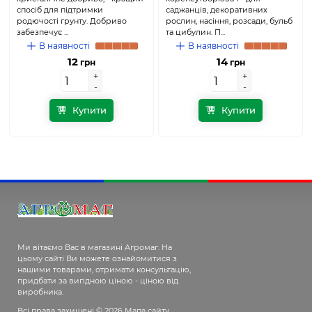
спосіб для підтримки
саджанців, декоративних
родючості грунту. Добриво
рослин, насіння, розсади, бульб
забезпечує ...
та цибулин. П...
В наявності
В наявності
12
14
грн
грн
+
+
+
+
-
-
-
-
Купити
Купити
Ми вітаємо Вас в магазині Агромаг. На
цьому сайті Ви можете ознайомитися з
нашими товарами, отримати консультацію,
придбати за вигідною ціною - ціною від
виробника.
Всі права захищені © 2026
Мапа сайту