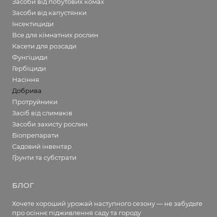
Засоби від побутових комах
Засоби від капустянки
Інсектициди
Все для кімнатних рослин
Касети для розсади
Фунгіциди
Гербіциди
Насіння
Добрива
Протруйники
Засіб від слимаків
Засоби захисту рослин
Біопрепарати
Садовий інвентар
Ґрунти та субстрати
БЛОГ
Хочете хороший урожай наступного сезону — не забудьте
про осіннє підживлення саду та городу