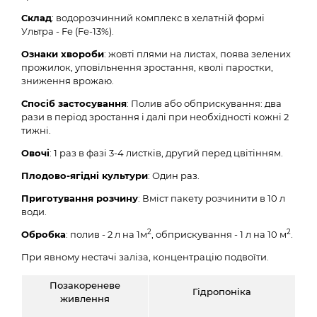
Склад
: водорозчинний комплекс в хелатній формі
Ультра - Fe (Fe-13%).
Ознаки хвороби
: жовті плями на листах, поява зелених
прожилок, уповільнення зростання, кволі паростки,
зниження врожаю.
Спосіб застосування
: Полив або обприскування: два
рази в період зростання і далі при необхідності кожні 2
тижні.
Овочі
: 1 раз в фазі 3-4 листків, другий перед цвітінням.
Плодово-ягідні культури
: Один раз.
Приготування розчину
: Вміст пакету розчинити в 10 л
води.
2
2
Обробка
: полив - 2 л на 1м
, обприскування - 1 л на 10 м
.
При явному нестачі заліза, концентрацію подвоїти.
Позакореневе
Гідропоніка
живлення