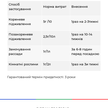
Спосіб
Норма витрат
Внесення
застосування
Кореневе
5г /10
1раз на 2-3тижні
підживлення
Позакореневе
1раз на 10-14
2,5г/10л
підживлення
тижнів
Замочування
За 6-8 годин
1г/1л
рассади
перед посадкою
Кімнатні рослини
1г/2л
1раз на 3и тижні
Гарантований термін придатності: 3 роки