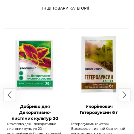
ІНШІ ТОВАРИ КАТЕГОРІЇ
Добриво для
Укорінювач
Декоративно-
Гетероауксин 6 г
листяних культур 20
Proventus для - декоративно-
г (Proventus)
Гетероауксин (екстра)
листяних культур 20 г -
Високоефективний безпечний
кристалічне добриво, - кращий
коренеутворювач - для