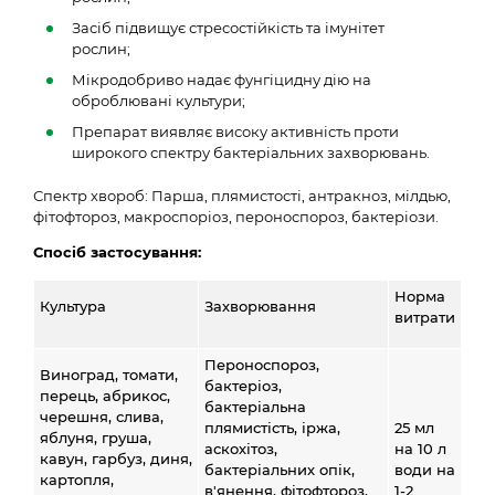
Засіб підвищує стресостійкість та імунітет
рослин;
Мікродобриво надає фунгіцидну дію на
оброблювані культури;
Препарат виявляє високу активність проти
широкого спектру бактеріальних захворювань.
Спектр хвороб: Парша, плямистості, антракноз, мілдью,
фітофтороз, макроспоріоз, пероноспороз, бактеріози.
С
посіб застосува
ння:
Норма
Культура
Захворювання
витрати
Пероноспороз,
Виноград, томати,
бактеріоз,
перець, абрикос,
бактеріальна
черешня, слива,
плямистість, іржа,
25 мл
яблуня, груша,
аскохітоз,
на 10 л
кавун, гарбуз, диня,
бактеріальних опік,
води на
картопля,
в'янення, фітофтороз,
1-2