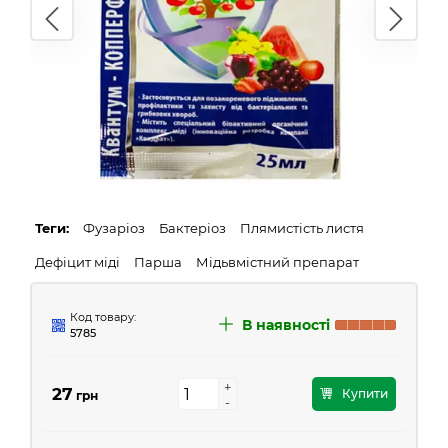
Теги:
Фузаріоз
Бактеріоз
Плямистість листя
Дефіцит міді
Парша
Мідьвмістний препарат
Код товару:
В наявності
5785
+
+
27
Купити
грн
-
-