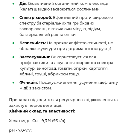
Дія:
Біоактивний органічний комплекс міді
(хелат) швидко засвоюється рослинами.
Спектр хвороб:
Ефективний проти широкого
спектру бактеріальних та грибкових
захворювань, включаючи мілд'ю, оїдіум,
бактеріальний рак та опіки.
Безпечність:
Не проявляє фітотоксичності, не
обпалює культури при дотриманні інструкції.
Застосування:
Використовується для
профілактики та лікування широкого спектра
культур: виноград, томати, огірки, картопля,
яблуні, груші, абрикоси тощо.
Функція:
Поєднує живлення (усунення дефіциту
міді) з захистом.
Препарат підходить для регулярного підживлення та
захисту в період вегетації.
Хімічний склад та властивості:
Хелат міді - Сu – 9,3 % (93 г/л).
рН - 7,0-7,7;