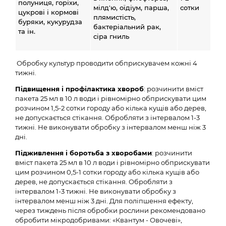
полуниця, горіхи,
мілд'ю, оїдіум, парша,
сотки
цукрові і кормові
плямистість,
буряки, кукурудза
бактеріальний рак,
та ін.
сіра гниль
Обробку культур проводити обприскувачем кожні 4
тижні.
Підвищення і профілактика хвороб
: розчинити вміст
пакета 25 мл в 10 л води і рівномірно обприскувати цим
розчином 1,5-2 сотки городу або кілька кущів або дерев,
не допускається стікання. Обробляти з інтервалом 1-3
тижні. Не виконувати обробку з інтервалом менш ніж 3
дні.
Підживлення і боротьба з хворобами
: розчинити
вміст пакета 25 мл в 10 л води і рівномірно обприскувати
цим розчином 0,5-1 сотки городу або кілька кущів або
дерев, не допускається стікання. Обробляти з
інтервалом 1-3 тижні. Не виконувати обробку з
інтервалом менш ніж 3 дні. Для поліпшення ефекту,
через тиждень після обробки рослини рекомендовано
обробити мікродобривами: «Квантум - Овочеві»,