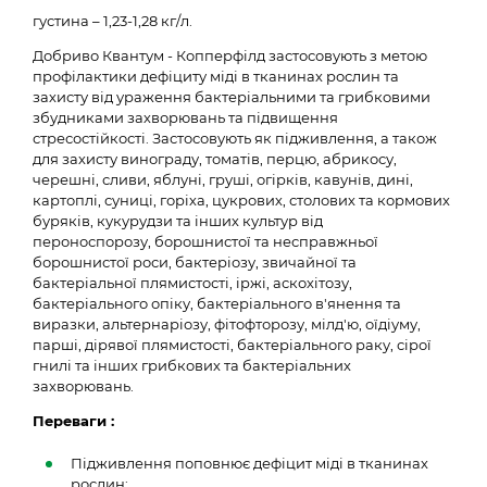
густина – 1,23-1,28 кг/л.
Добриво Квантум - Копперфілд застосовують з метою
профілактики дефіциту міді в тканинах рослин та
захисту від ураження бактеріальними та грибковими
збудниками захворювань та підвищення
стресостійкості. Застосовують як підживлення, а також
для захисту винограду, томатів, перцю, абрикосу,
черешні, сливи, яблуні, груші, огірків, кавунів, дині,
картоплі, суниці, горіха, цукрових, столових та кормових
буряків, кукурудзи та інших культур від
пероноспорозу, борошнистої та несправжньої
борошнистої роси, бактеріозу, звичайної та
бактеріальної плямистості, іржі, аскохітозу,
бактеріального опіку, бактеріального в'янення та
виразки, альтернаріозу, фітофторозу, мілд'ю, оїдіуму,
парші, дірявої плямистості, бактеріального раку, сірої
гнилі та інших грибкових та бактеріальних
захворювань.
Переваги
:
Підживлення поповнює дефіцит міді в тканинах
рослин;