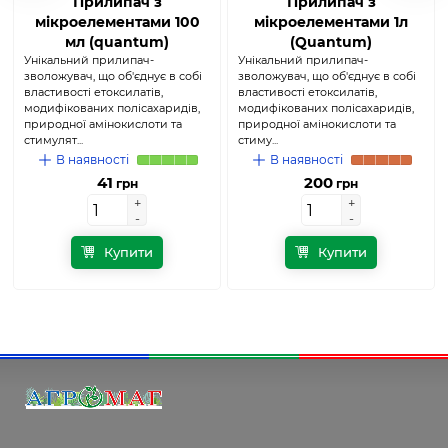
Прилипач з
Прилипач з
мікроелементами 100
мікроелементами 1л
мл (quantum)
(Quantum)
Унікальний прилипач-
Унікальний прилипач-
зволожувач, що об'єднує в собі
зволожувач, що об'єднує в собі
властивості етоксилатів,
властивості етоксилатів,
модифікованих полісахаридів,
модифікованих полісахаридів,
природної амінокислоти та
природної амінокислоти та
стимулят...
стиму...
В наявності
В наявності
41
200
грн
грн
+
+
+
+
-
-
-
-
Купити
Купити