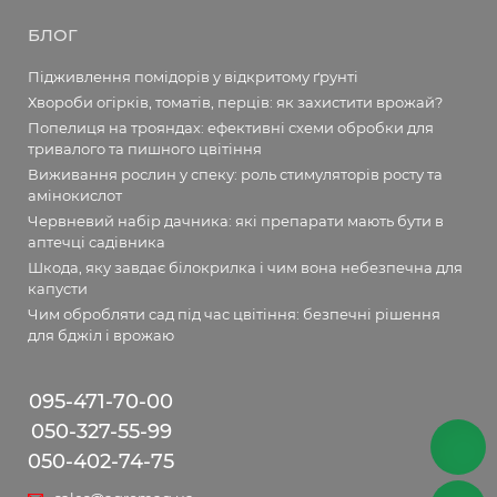
БЛОГ
Підживлення помідорів у відкритому ґрунті
Хвороби огірків, томатів, перців: як захистити врожай?
Попелиця на трояндах: ефективні схеми обробки для
тривалого та пишного цвітіння
Виживання рослин у спеку: роль стимуляторів росту та
амінокислот
Червневий набір дачника: які препарати мають бути в
аптечці садівника
Шкода, яку завдає білокрилка і чим вона небезпечна для
капусти
Чим обробляти сад під час цвітіння: безпечні рішення
для бджіл і врожаю
095-471-70-00
050-327-55-99
050-402-74-75