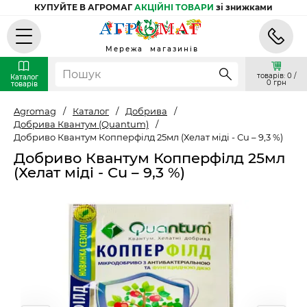
КУПУЙТЕ В АГРОМАГ
АКЦІЙНІ ТОВАРИ
зі знижками
Мережа магазинів
товарів: 0 /
Каталог
0 грн
товарів
Agromag
/
Каталог
/
Добрива
/
Добрива Квантум (Quantum)
/
Добриво Квантум Копперфілд 25мл (Хелат міді - Сu – 9,3 %)
Добриво Квантум Копперфілд 25мл
(Хелат міді - Сu – 9,3 %)