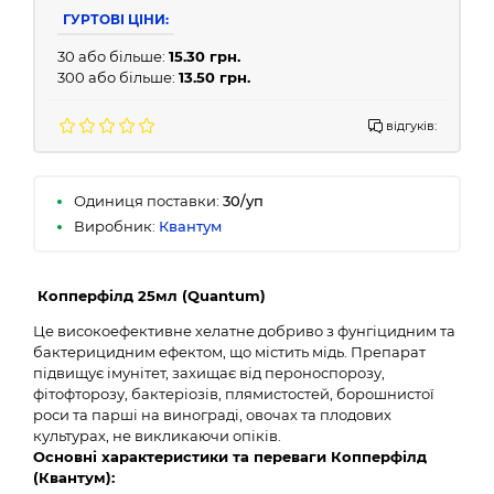
ГУРТОВІ ЦІНИ:
30 або більше:
15.30 грн.
300 або більше:
13.50 грн.
відгуків:
Одиниця поставки:
30/уп
Виробник:
Квантум
Копперфілд
25мл (
Quantum
)
Це високоефективне хелатне добриво з фунгіцидним та
бактерицидним ефектом, що містить мідь. Препарат
підвищує імунітет, захищає від пероноспорозу,
фітофторозу, бактеріозів, плямистостей, борошнистої
роси та парші на винограді, овочах та плодових
культурах, не викликаючи опіків.
Основні характеристики та переваги Копперфілд
(Квантум):