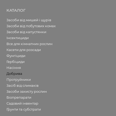
КАТАЛОГ
Засоби від мишей і щурів
Засоби від побутових комах
Засоби від капустянки
Інсектициди
Все для кімнатних рослин
Касети для розсади
Фунгіциди
Гербіциди
Насіння
Добрива
Протруйники
Засіб від слимаків
Засоби захисту рослин
Біопрепарати
Садовий інвентар
Ґрунти та субстрати