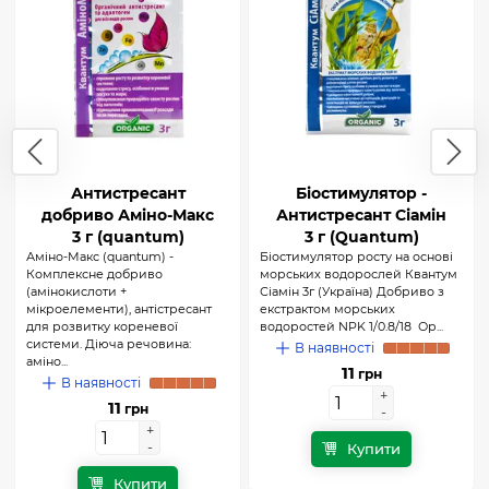
Антистресант
Біостимулятор -
добриво Аміно-Макс
Антистресант Сіамін
3 г (quantum)
3 г (Quantum)
Аміно-Макс (quantum) -
Біостимулятор росту на основі
Комплексне добриво
морських водорослей Квантум
(амінокислоти +
Сіамін 3г (Україна) Добриво з
мікроелементи), антістресант
екстрактом морських
для розвитку кореневої
водоростей NPK 1/0.8/18 Ор...
системи. Діюча речовина:
В наявності
аміно...
11
грн
В наявності
+
+
11
грн
-
-
+
+
-
-
Купити
Купити