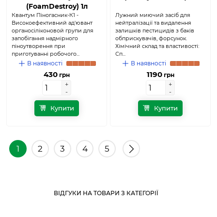
(FoamDestroy) 1л
Квантум Піногасник-К1 -
Лужний миючий засіб для
Високоефективний ад'ювант
нейтралізації та видалення
органосіліконовой групи для
залишків пестицидів з баків
запобігання надмірного
обприскувачів, форсунок.
піноутворення при
Хімічний склад та властивості:
приготуванні робочого...
Сп...
В наявності
В наявності
430
1190
грн
грн
+
+
+
+
-
-
-
-
Купити
Купити
1
2
3
4
5
ВІДГУКИ НА ТОВАРИ З КАТЕГОРІЇ