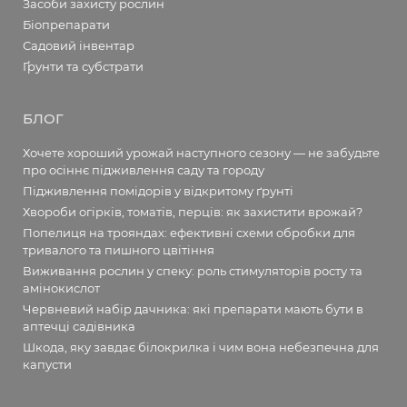
Засоби захисту рослин
Біопрепарати
Садовий інвентар
Ґрунти та субстрати
БЛОГ
Хочете хороший урожай наступного сезону — не забудьте
про осіннє підживлення саду та городу
Підживлення помідорів у відкритому ґрунті
Хвороби огірків, томатів, перців: як захистити врожай?
Попелиця на трояндах: ефективні схеми обробки для
тривалого та пишного цвітіння
Виживання рослин у спеку: роль стимуляторів росту та
амінокислот
Червневий набір дачника: які препарати мають бути в
аптечці садівника
Шкода, яку завдає білокрилка і чим вона небезпечна для
капусти