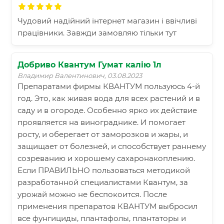
Чудовий надійний інтернет магазин і ввічливі
працівники. Завжди замовляю тільки тут
Добриво Квантум Гумат калію 1л
Владимир Валентинович, 03.08.2023
Препаратами фирмы КВАНТУМ пользуюсь 4-й
год. Это, как живая вода для всех растений и в
саду и в огороде. Особенно ярко их действие
проявляется на винограднике. И помогает
росту, и оберегает от заморозков и жары, и
защищает от болезней, и способствует раннему
созреванию и хорошему сахаронакоплению.
Если ПРАВИЛЬНО пользоваться методикой
разработанной специалистами Квантум, за
урожай можно не беспокоится. После
применения препаратов КВАНТУМ выбросил
все фунгициды, плантафолы, плантаторы и