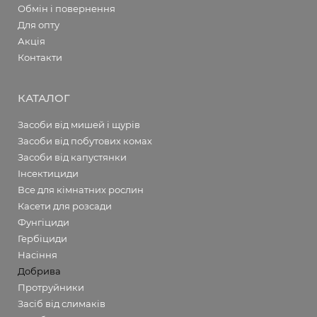
Обмін і повернення
Для опту
Акція
Контакти
КАТАЛОГ
Засоби від мишей і щурів
Засоби від побутових комах
Засоби від капустянки
Інсектициди
Все для кімнатних рослин
Касети для розсади
Фунгіциди
Гербіциди
Насіння
Добрива
Протруйники
Засіб від слимаків