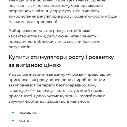
пов'язані з амінокислотою, тому безперешкодно
потраплять в клітинну структуру. Ефективність
використання регуляторів росту і розвитку рослин буде
максимально прицільної.
Вибираючи регулятор росту з потрібними
характеристиками, регулюючи інтенсивність і
періодичність обробки, легко досягти бажаних
результатів.
Купити стимулятори росту і розвитку
за вигідною ціною
У каталозі інтернет-магазину «Агромаг» представлені
прискорювачі росту перевірених виробників. Ми
закуповуємо препарати безпосередньо, тому
гарантуємо їх належну якість і актуальний термін
придатності. Допоможемо купити мікродобрива в
зручних форматах і фасовках. В наявності:
порошки;
краплі;