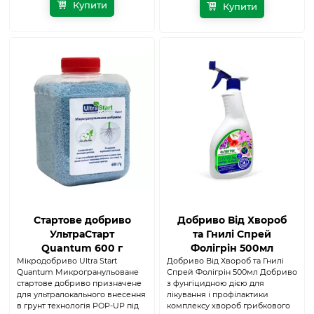
Купити
Купити
Стартове добриво
Добриво Від Хвороб
УльтраСтарт
та Гнилі Спрей
Quantum 600 г
Фолігрін 500мл
Мікродобриво Ultra Start
Добриво Від Хвороб та Гнилі
Quantum Микрогранульоване
Спрей Фолігрін 500мл Добриво
стартове добриво призначене
з фунгіцидною дією для
для ультралокального внесення
лікування і профілактики
в грунт технологія POP-UP під
комплексу хвороб грибкового