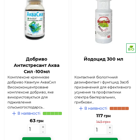
Добриво
Йодоцид 300 мл
Антистресант Аква
Сил -100мл
Комплексне кремнієве
Контактний біологічний
добриво Квантум АкваСил
дезинфектант і фунгіцид Засіб
Висококонцентроване
призначений для ефективного
комплексне добриво, яке
усунення та профілактики
використовується для
спектра бактеріальних,
підживлення
грибкови...
сільськогосподарсь...
В наявності
В наявності
117
грн
63
грн
143 грн
+
+
+
+
-
-
-
-