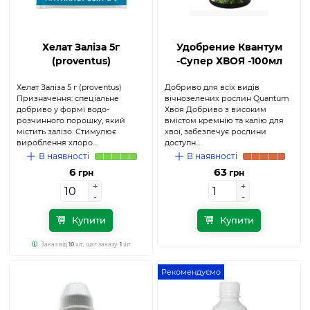
Хелат Заліза 5г
Удобрение Квантум
(proventus)
-Супер ХВОЯ -100мл
Хелат Заліза 5 г (proventus)
Добриво для всіх видів
Призначення: спеціальне
вічнозелених рослин Quantum
добриво у формі водо-
Хвоя Добриво з високим
розчинного порошку, який
вмістом кремнію та калію для
містить залізо. Стимулює
хвої, забезпечує рослини
вироблення хлоро...
доступн...
В наявності
В наявності
6
63
грн
грн
+
+
+
+
-
-
-
-
Купити
Купити
Заказ від
10
шт; шаг заказу:
1
шт
Рекомендуємо