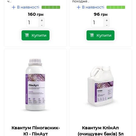
ч...
походже...
В наявності
В наявності
160
96
грн
грн
+
+
+
+
-
-
-
-
Купити
Купити
Квантум Піногасник-
Квантум КлінАп
К1 - ПінАут
(очищувач баків) 5л