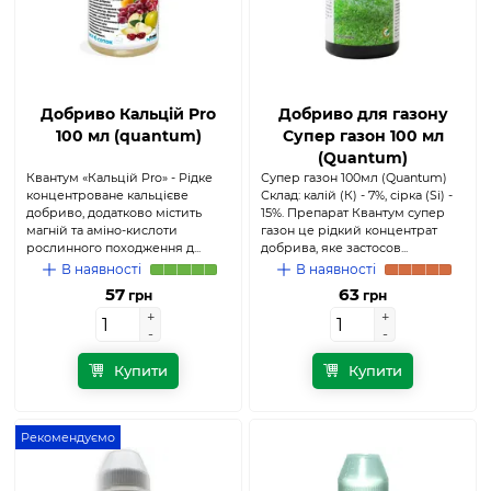
Добриво Кальцій Pro
Добриво для газону
100 мл (quantum)
Супер газон 100 мл
(Quantum)
Квантум «Кальцій Pro» - Рідке
Супер газон 100мл (Quantum)
концентроване кальцієве
Склад: калій (К) - 7%, сірка (Si) -
добриво, додатково містить
15%. Препарат Квантум супер
магній та аміно-кислоти
газон це рідкий концентрат
рослинного походження д...
добрива, яке застосов...
В наявності
В наявності
57
63
грн
грн
+
+
+
+
-
-
-
-
Купити
Купити
Рекомендуємо