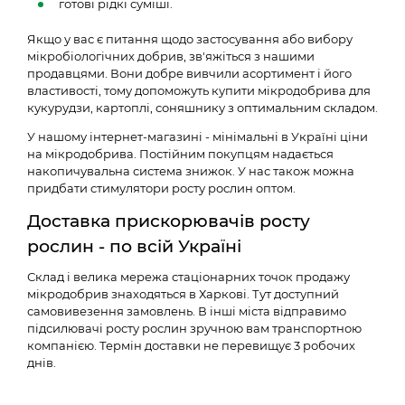
готові рідкі суміші.
Якщо у вас є питання щодо застосування або вибору
мікробіологічних добрив, зв'яжіться з нашими
продавцями. Вони добре вивчили асортимент і його
властивості, тому допоможуть купити мікродобрива для
кукурудзи, картоплі, соняшнику з оптимальним складом.
У нашому інтернет-магазині - мінімальні в Україні ціни
на мікродобрива. Постійним покупцям надається
накопичувальна система знижок. У нас також можна
придбати стимулятори росту рослин оптом.
Доставка прискорювачів росту
рослин - по всій Україні
Склад і велика мережа стаціонарних точок продажу
мікродобрив знаходяться в Харкові. Тут доступний
самовивезення замовлень. В інші міста відправимо
підсилювачі росту рослин зручною вам транспортною
компанією. Термін доставки не перевищує 3 робочих
днів.