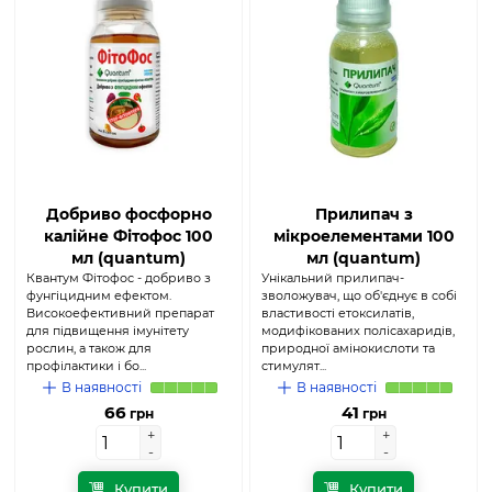
Добриво фосфорно
Прилипач з
калійне Фітофос 100
мікроелементами 100
мл (quantum)
мл (quantum)
Квантум Фітофос - добриво з
Унікальний прилипач-
фунгіцидним ефектом.
зволожувач, що об'єднує в собі
Високоефективний препарат
властивості етоксилатів,
для підвищення імунітету
модифікованих полісахаридів,
рослин, а також для
природної амінокислоти та
профілактики і бо...
стимулят...
В наявності
В наявності
66
41
грн
грн
+
+
+
+
-
-
-
-
Купити
Купити