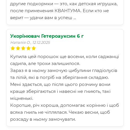
другие подкормки — это, как детская игрушка,
после применения КВАНТУМА. Если кто не
верит — удачи вам в успеш ...
Укорінювач Гетероауксин 6 г
Наталія О., 12.12.2025
Купила цей порошок ще восени, коли саджанці
садила, але трохи залишилося.
Зараз я в ньому замочую цибулини гладіолусів
та лілій, які в погріб на зберігання складаю.
Мені здається, що після цього розчину вони
краще зберігаються і навесні не гниють, такі
міцненькі.
Коротше, річ хороша, допомагає корінню і щоб
всяка гниль не чіплялася. Чекаю весни, щоб
розсаду в ньому замочувати.