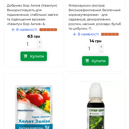
Добриво Бор Актив (Квантум)
Гетероауксин (екстра)
Використовують для
Високоефективний безпечний
підживлення, стабільної зав’язі
коренеутворювач - для
та підвищення врожаю.
саджанців, декоративних
«Квантум Бор Актив» &...
рослин, насіння, розсади, бульб
та цибулин. П...
В наявності
В наявності
63
грн
14
грн
+
+
-
-
+
+
-
-
Купити
Купити