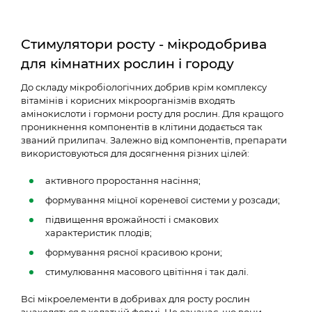
Стимулятори росту - мікродобрива
для кімнатних рослин і городу
До складу мікробіологічних добрив крім комплексу
вітамінів і корисних мікроорганізмів входять
амінокислоти і гормони росту для рослин. Для кращого
проникнення компонентів в клітини додається так
званий прилипач. Залежно від компонентів, препарати
використовуються для досягнення різних цілей:
активного проростання насіння;
формування міцної кореневої системи у розсади;
підвищення врожайності і смакових
характеристик плодів;
формування рясної красивою крони;
стимулювання масового цвітіння і так далі.
Всі мікроелементи в добривах для росту рослин
знаходяться в хелатній формі. Це означає, що вони