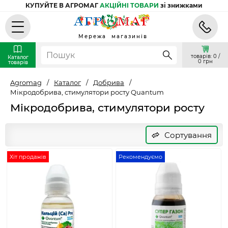
КУПУЙТЕ В АГРОМАГ
АКЦІЙНІ ТОВАРИ
зі знижками
Мережа магазинів
товарів: 0 /
Каталог
0 грн
товарів
Agromag
/
Каталог
/
Добрива
/
Мікродобрива, стимулятори росту Quantum
Мікродобрива, стимулятори росту
Сортування
Хіт продажів
Рекомендуємо