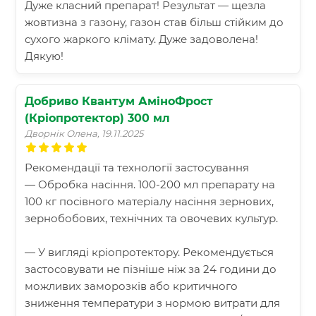
Дуже класний препарат! Результат — щезла
жовтизна з газону, газон став більш стійким до
сухого жаркого клімату. Дуже задоволена!
Дякую!
Добриво Квантум АміноФрост
(Кріопротектор) 300 мл
Дворнік Олена, 19.11.2025
Рекомендації та технології застосування
— Обробка насіння. 100-200 мл препарату на
100 кг посівного матеріалу насіння зернових,
зернобобових, технічних та овочевих культур.
— У вигляді кріопротектору. Рекомендується
застосовувати не пізніше ніж за 24 години до
можливих заморозків або критичного
зниження температури з нормою витрати для