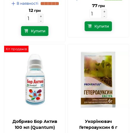
В наявності
77
грн
12
грн
+
+
-
-
+
+
-
-
Купити
Купити
Хіт продажів
Добриво Бор Актив
Укорінювач
100 мл (Quantum)
Гетероауксин 6 г