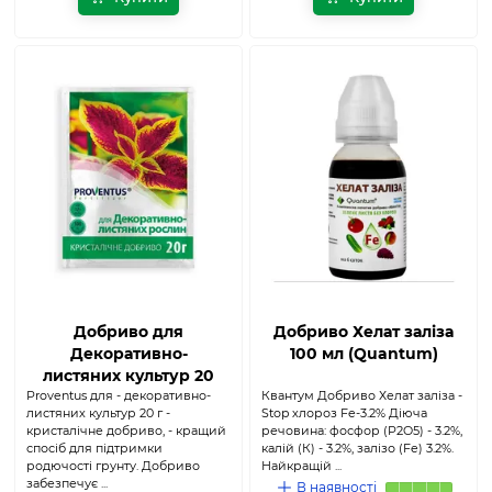
Добриво для
Добриво Хелат заліза
Декоративно-
100 мл (Quantum)
листяних культур 20
Proventus для - декоративно-
г (Proventus)
Квантум Добриво Хелат заліза -
листяних культур 20 г -
Stop хлороз Fe-3.2% Діюча
кристалічне добриво, - кращий
речовина: фосфор (P2O5) - 3.2%,
спосіб для підтримки
калій (К) - 3.2%, залізо (Fe) 3.2%.
родючості грунту. Добриво
Найкращій ...
забезпечує ...
В наявності