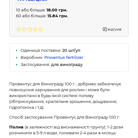
10 або більше:
18.00 грн.
60 або більше:
15.84 грн.
відгуків:
Одиниця поставки:
20 шт/уп
Виробник:
Proventus fertilizer
Застосування:
для винограду
Провентус для Винограду 100 г - добриво забезпечує
повноцінне харчування для рослин і може бути
використано в будь-якій системі поливу
(обприскування, крапельне зрошення, дощування,
гідропоніка і т.д).
Спосіб застосування Провентус для Винограду 100 г:
Полив
(в залежності від виснаженості грунту): 1-2 дози
розчинити в 5-9 л води, поливати 2-4 рази в місяць.