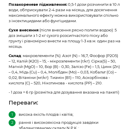
Позакореневе підживлення:
0,5-1 дози розчинити в 10 л
води, обприскувати 2-4 рази на місяць, для досягнення
максимального ефекту можна використовувати спільно
з інсектицидами або фунгіцидами.
Сухе внесення
(після внесення рясно полити водою): 5
доз змішати з 1-2 кг сухого розсипчастого піску або
грунту і рівномірно внести на площу 1-3 кв.м. один раз на
місяць.
Склад
: макроелементи (%): Азот (N) – 16,7, Фосфор (P2O5)
– 12, Калій (K2O) – 15; - мікроэлементи (г/кг): Сірка(S) – 50,
Магній (MgO) – 10, Бор (В) - 0,30, Залізо (Fe) – 1,5, Цинк (Zn)
– 0,4, Мідь (Сu) – 0,4, Молібден (Mo) – 0,03, Кобальт (Со) –
0,02; Вітаміни (мг/кг): Тиамін (В1) – 110, Аскорбінова -
кислота (С) – 520, Нікотинова - кислота (РР) – 210.
- 1 доза = 6 гр (розмітка для дозування вказана на пакеті)
Переваги:
висока якість плодів і квітів;
рання і високоякісна продукція завдяки
збалансованому складу N.P.K .;