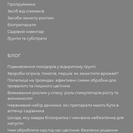
Протруйники
Засіб від слимаків
Засоби захисту рослин
Біопрепарати
Садовий інвентар
Ґрунти та субстрати
БЛОГ
Підживлення помідорів у відкритому ґрунті
Хвороби огірків, томатів, перців: як захистити врожай?
Попелиця на трояндах: ефективні схеми обробки для
тривалого та пишного цвітіння
Виживання рослин у спеку: роль стимуляторів росту та
амінокислот
Червневий набір дачника: які препарати мають бути в
аптечці садівника
Шкода, яку завдає білокрилка і чим вона небезпечна для
капусти
Чим обробляти сад під час цвітіння: безпечні рішення