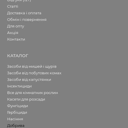
Статті
Доставка і оплата
Обмін і повернення
Для опту
Акція
Контакти
КАТАЛОГ
Засоби від мишей і щурів
Засоби від побутових комах
Засоби від капустянки
Інсектициди
Все для кімнатних рослин
Касети для розсади
Фунгіциди
Гербіциди
Насіння
Добрива