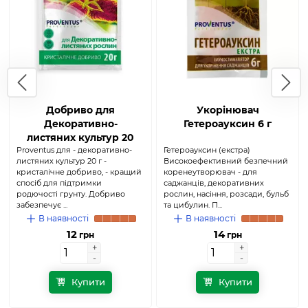
Добриво для
Укорінювач
Декоративно-
Гетероауксин 6 г
листяних культур 20
Proventus для - декоративно-
г (Proventus)
Гетероауксин (екстра)
листяних культур 20 г -
Високоефективний безпечний
кристалічне добриво, - кращий
коренеутворювач - для
спосіб для підтримки
саджанців, декоративних
родючості грунту. Добриво
рослин, насіння, розсади, бульб
забезпечує ...
та цибулин. П...
В наявності
В наявності
12
14
грн
грн
+
+
+
+
-
-
-
-
Купити
Купити