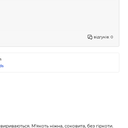
відгуків:
0
п
ds
ириваються. М'якоть ніжна, соковита, без гіркоти.