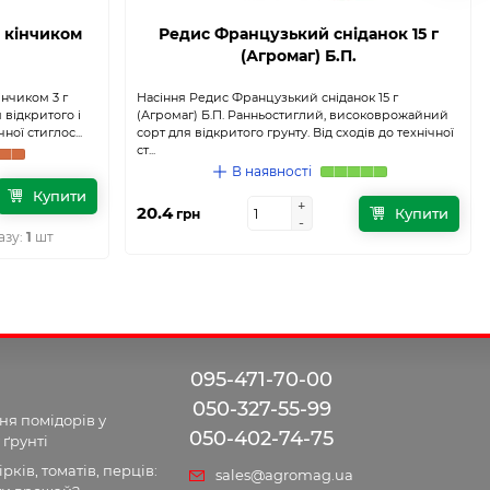
 кінчиком
Редис Французький сніданок 15 г
(Агромаг) Б.П.
інчиком 3 г
Насіння Редис Французький сніданок 15 г
 відкритого і
(Агромаг) Б.П. Ранньостиглий, високоврожайний
ної стиглос...
сорт для відкритого грунту. Від сходів до технічної
ст...
В наявності
Купити
+
+
20.4
Купити
грн
-
-
азу:
1
шт
095-471-70-00
050-327-55-99
я помідорів у
050-402-74-75
 ґрунті
рків, томатів, перців:
sales@agromag.ua