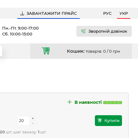
ЗАВАНТАЖИТИ ПРАЙС
РУС
УКР
Пн.-Пт. 9:00-17:00
Зворотній дзвінок
Сб. 10:00-15:00
Кошик:
товарів: 0 /
0 грн
В наявності
+
+
Купити
-
-
20
шт; шаг заказу:
1
шт