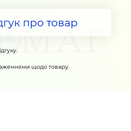
дгук про товар
дгуку.
раженнями щодо товару.