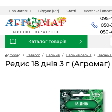
Про магазин
Відгуки (127)
Статті
Доставка і оплат
095-
050-
050-
Мережа магазинів
Каталог товарів
Agromag
/
Каталог
/
Насіння
/
Насіння овочів
/
Насіння
Редис 18 днів 3 г (Агромаг)