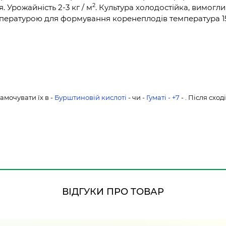
2
 Урожайність 2-3 кг / м
. Культура холодостійка, вимогл
ературою для формування коренеплодів температура 15-18
мочувати їх в -
Бурштиновій кислоті
- чи -
Гуматі - +7
- . Після схо
ВІДГУКИ ПРО ТОВАР