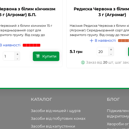
Червона з білим кінчиком
Редиска Червона з білим
5 г (Агромаг) Б.П.
3 г (Агромаг)
Червоний з білим кінчиком 15 г
Насіння Редиска Червона з білим к
 Середньоранній сорт для
(Агромаг) Середньоранній сорт для
критого грунту. Від сходу до
закритого грунту. Від сходу до техніч
В наявності
В наявності
+
+
5.1
грн
-
-
+
+
Купити
-
-
Заказ від
20
шт; шаг зак
КАТАЛОГ
БЛОГ
Засоби від мишей і щурів
Підживленн
відкритому
Засоби від побутових комах
Хвороби огі
Засоби від капустянки