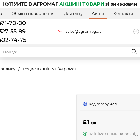
КУПУЙТЕ В АГРОМАГ
АКЦІЙНІ ТОВАРИ
зі знижками
а
Обмін і повернення
Для опту
Акція
Контакти
471-70-00
327-55-99
sales@agromag.ua
402-74-75
 редису
/
Редис 18 днів 3 г (Агромаг)
Код товару:
4336
5.1
грн
Мінімальний заказ від: