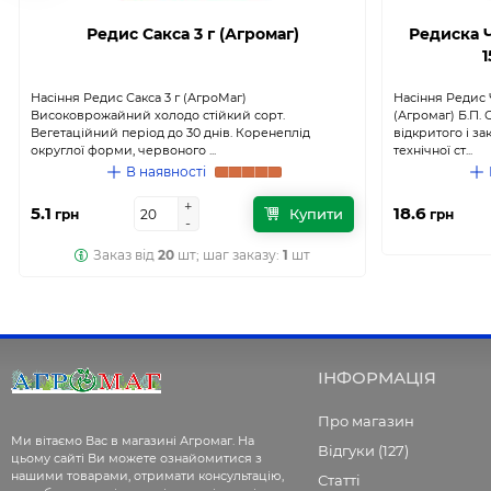
Редис Сакса 3 г (Агромаг)
Редиска 
1
Насіння Редис Сакса 3 г (АгроМаг)
Насіння Редис 
Високоврожайний холодо стійкий сорт.
(Агромаг) Б.П.
Вегетаційний період до 30 днів. Коренеплід
відкритого і за
округлої форми, червоного ...
технічної ст...
В наявності
+
+
5.1
18.6
Купити
грн
грн
-
-
Заказ від
20
шт; шаг заказу:
1
шт
ІНФОРМАЦІЯ
Про магазин
Ми вітаємо Вас в магазині Агромаг. На
Відгуки (127)
цьому сайті Ви можете ознайомитися з
нашими товарами, отримати консультацію,
Статті