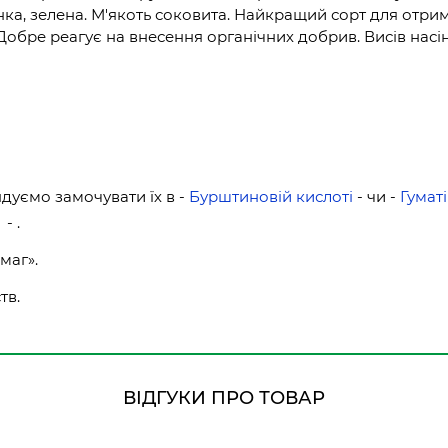
ка, зелена. М'якоть соковита. Найкращий сорт для отрим
. Добре реагує на внесення органічних добрив. Висів насін
дуємо замочувати їх в -
Бурштиновій кислоті
- чи -
Гуматі
- .
маг».
тв.
ВІДГУКИ ПРО ТОВАР