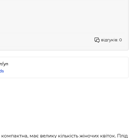
відгуків:
0
т/уп
ds
компактна, має велику кількість жіночих квіток. Плід