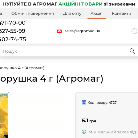
КУПУЙТЕ В АГРОМАГ
АКЦІЙНІ ТОВАРИ
зі знижками
а
Обмін і повернення
Для опту
Акція
Контакти
471-70-00
327-55-99
sales@agromag.ua
402-74-75
ворушка 4 г (Агромаг)
ворушка 4 г (Агромаг)
Код товару:
4727
5.1
грн
Мінімальний заказ від: