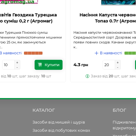
квітів Гвоздика Турецька
Насіння Капуста черво
о суміш 0,2 г (Агромаг)
Топаз 0.7г (Агром
ки Турецька Піноккіо суміш
Насіння капусти червонокачанної Т
сленними прямостоячими міцними
Середньостиглий сорт. Дозріває на 
ою 25 см, які закінчуються
появи повних сходів. Качани округл
..
к...
В наявності
В наявності
+
+
+
+
4.3
Купити
грн
-
-
-
-
 від
10
шт; шаг заказу:
10
шт
Заказ від
20
шт; шаг зак
КАТАЛОГ
БЛОГ
Засоби від мишей і щурів
Підживленн
відкритому
Засоби від побутових комах