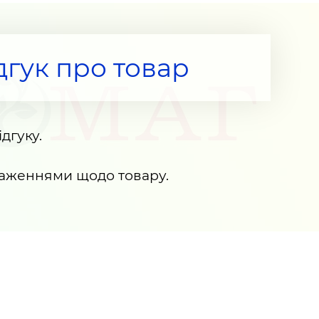
дгук про товар
дгуку.
раженнями щодо товару.