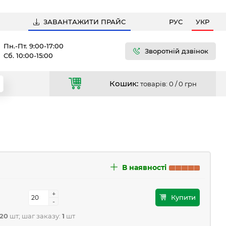
ЗАВАНТАЖИТИ ПРАЙС
РУС
УКР
Пн.-Пт. 9:00-17:00
Зворотній дзвінок
Сб. 10:00-15:00
Кошик:
товарів: 0 /
0 грн
В наявності
+
+
Купити
-
-
20
шт; шаг заказу:
1
шт