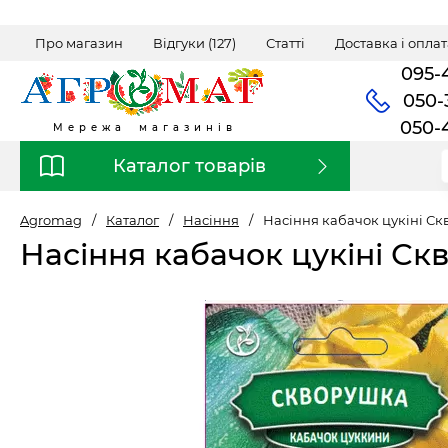
Про магазин
Відгуки (127)
Статті
Доставка і оплат
095-
050-
050-
Мережа магазинів
Каталог товарів
Agromag
/
Каталог
/
Насіння
/
Насіння кабачок цукіні Ск
Насіння кабачок цукіні Ск