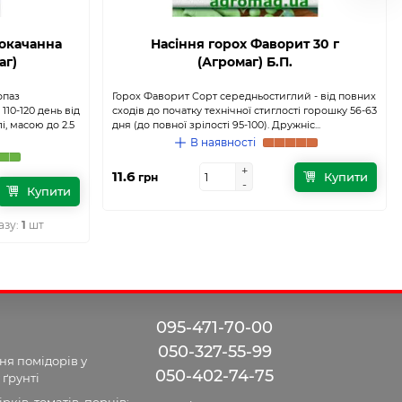
нокачанна
Насіння горох Фаворит 30 г
аг)
(Агромаг) Б.П.
опаз
Горох Фаворит Сорт середньостиглий - від повних
110-120 день від
сходів до початку технічної стиглості горошку 56-63
і, масою до 2.5
дня (до повної зрілості 95-100). Дружніс...
В наявності
+
+
11.6
Купити
грн
-
-
Купити
азу:
1
шт
095-471-70-00
050-327-55-99
я помідорів у
050-402-74-75
 ґрунті