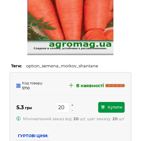
Теги:
option_semena_morkov_shantane
Код товару:
В наявності
5710
+
+
5.3
Купити
грн
-
-
Мінімальний заказ від:
20
шт; шаг заказу:
20
шт
ГУРТОВІ ЦІНИ: