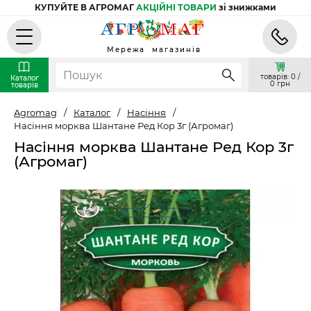
КУПУЙТЕ В АГРОМАГ
АКЦІЙНІ ТОВАРИ
зі знижками
Мережа магазинів
товарів: 0 /
Каталог
0 грн
товарів
Agromag
/
Каталог
/
Насіння
/
Насіння морква Шантане Ред Кор 3г (Агромаг)
Насіння морква Шантане Ред Кор 3г
(Агромаг)