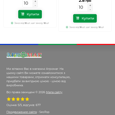
2.8
грн
+
+
-
-
+
+
-
-
Купити
Купити
Заказ від
10
шт; шаг заказу:
10
шт
Заказ від
10
шт; шаг заказу:
10
шт
Ми вітаємо Вас в магазині Агромаг. На
цьому сайті Ви можете ознайомитися з
нашими товарами, отримати консультацію,
придбати за вигідною ціною - ціною від
виробника.
Всі права захищені © 2026
Мапа сайту
Оцінка:
5/5, відгуків: 677
Продвижение сайта
- SeoTop