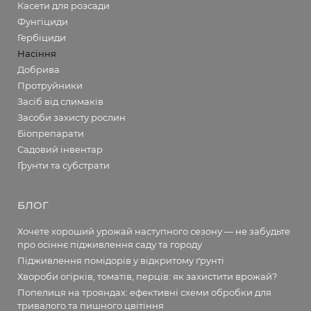
Касети для розсади
Фунгіциди
Гербіциди
Насіння
Добрива
Протруйники
Засіб від слимаків
Засоби захисту рослин
Біопрепарати
Садовий інвентар
Ґрунти та субстрати
БЛОГ
Хочете хороший урожай наступного сезону — не забудьте
про осіннє підживлення саду та городу
Підживлення помідорів у відкритому ґрунті
Хвороби огірків, томатів, перців: як захистити врожай?
Попелиця на трояндах: ефективні схеми обробки для
тривалого та пишного цвітіння