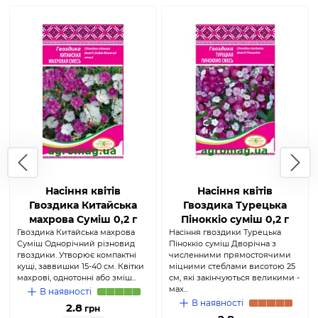
Насіння квітів
Насіння квітів
Гвоздика Китайська
Гвоздика Турецька
махрова Суміш 0,2 г
Піноккіо суміш 0,2 г
Гвоздика Китайська махрова
(Агромаг)
Насіння гвоздики Турецька
(Агромаг)
Суміш Однорічний різновид
Піноккіо суміш Дворічна з
гвоздики. Утворює компактні
численними прямостоячими
кущі, заввишки 15-40 см. Квітки
міцними стеблами висотою 25
махрові, однотонні або зміш...
см, які закінчуються великими -
мах...
В наявності
В наявності
2.8
грн