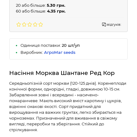
20 або більше:
5.30 грн.
60 або більше:
4.35 грн.
відгуків:
Одиниця поставки:
20 шт/уп
Виробник:
АгроМаг seeds
Насіння Морква Шантане Ред Кор
Середньопізній сорт моркви (120-125 днів). Коренеплоди
конічної форми, однорідні, гладкі, довжиною 10-15 см.
Забарвлення зовні і всередині - насичено-
помаранчеве. Мають високий вміст каротину і цукрів,
відмінні смакові якості. Сорт придатний для
вирощування на важких грунтах, легко збирається на
чорноземах. Призначений для вживання в свіжому
вигляді, переробки та зберігання. Стійкий до
стрілкування.