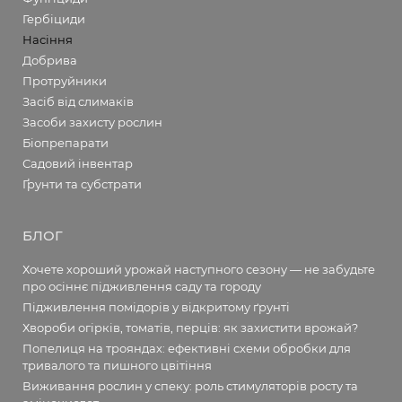
Гербіциди
Насіння
Добрива
Протруйники
Засіб від слимаків
Засоби захисту рослин
Біопрепарати
Садовий інвентар
Ґрунти та субстрати
БЛОГ
Хочете хороший урожай наступного сезону — не забудьте
про осіннє підживлення саду та городу
Підживлення помідорів у відкритому ґрунті
Хвороби огірків, томатів, перців: як захистити врожай?
Попелиця на трояндах: ефективні схеми обробки для
тривалого та пишного цвітіння
Виживання рослин у спеку: роль стимуляторів росту та