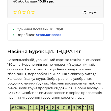
40 або більше:
10.10 грн.
відгуків:
Одиниця поставки:
10шт/уп
Виробник:
АгроМаг seeds
Насіння Буряк ЦИЛІНДРА 14г
Середньопізній, урожайний сорт. До технічної стиглості -
130 днів. Коренеплід темно-червоний, дуже ніжний,
солодкий, без світлих кілець. Рекомендується для
зберігання, переробки і вживання в свіжому вигляді.
Холодостійка культура. Добре росте на удобрених,
родючих, легких ґрунтах. Насіння висівають на глибину
3-4 см, коли грунт прогріється до 6-8 ° С. Норма висіву - 1-
1,5 г / м2. Особливо вимагає вологи в період прорастанія
насіння, утворення і зростання коренеплодів.