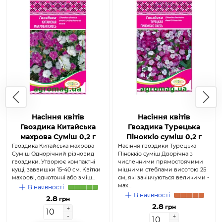
Насіння квітів
Насіння квітів
Гвоздика Китайська
Гвоздика Турецька
махрова Суміш 0,2 г
Піноккіо суміш 0,2 г
Гвоздика Китайська махрова
(Агромаг)
Насіння гвоздики Турецька
(Агромаг)
Суміш Однорічний різновид
Піноккіо суміш Дворічна з
гвоздики. Утворює компактні
численними прямостоячими
кущі, заввишки 15-40 см. Квітки
міцними стеблами висотою 25
махрові, однотонні або зміш...
см, які закінчуються великими -
мах...
В наявності
В наявності
2.8
грн
2.8
грн
+
+
-
-
+
+