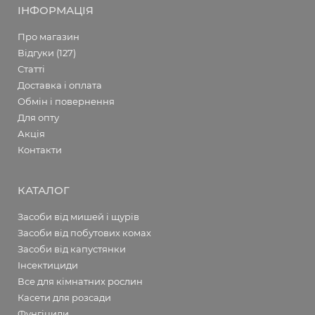
ІНФОРМАЦІЯ
Про магазин
Відгуки (127)
Статті
Доставка і оплата
Обмін і повернення
Для опту
Акція
Контакти
КАТАЛОГ
Засоби від мишей і щурів
Засоби від побутових комах
Засоби від капустянки
Інсектициди
Все для кімнатних рослин
Касети для розсади
Фунгіциди