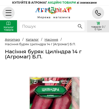
КУПУЙТЕ В АГРОМАГ
АКЦІЙНІ ТОВАРИ
зі знижками
Мережа магазинів
товарів: 0 /
Каталог
0 грн
товарів
Agromag
/
Каталог
/
Насіння
/
Насіння буряк Циліндра 14 г (Агромаг) Б.П.
Насіння буряк Циліндра 14 г
(Агромаг) Б.П.