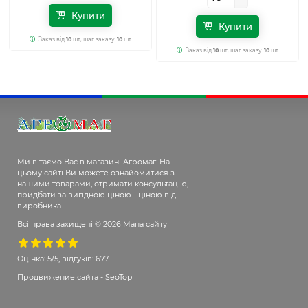
-
-
Купити
Купити
Заказ від
10
шт; шаг заказу:
10
шт
Заказ від
10
шт; шаг заказу:
10
шт
Ми вітаємо Вас в магазині Агромаг. На
цьому сайті Ви можете ознайомитися з
нашими товарами, отримати консультацію,
придбати за вигідною ціною - ціною від
виробника.
Всі права захищені © 2026
Мапа сайту
Оцінка:
5/5, відгуків: 677
Продвижение сайта
- SeoTop