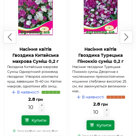
Насіння квітів
Насіння квітів
Гвоздика Китайська
Гвоздика Турецька
махрова Суміш 0,2 г
Піноккіо суміш 0,2 г
Гвоздика Китайська махрова
(Агромаг)
Насіння гвоздики Турецька
(Агромаг)
Суміш Однорічний різновид
Піноккіо суміш Дворічна з
гвоздики. Утворює компактні
численними прямостоячими
кущі, заввишки 15-40 см. Квітки
міцними стеблами висотою 25
махрові, однотонні або зміш...
см, які закінчуються великими -
мах...
В наявності
В наявності
2.8
грн
2.8
грн
+
+
-
-
+
+
-
-
Купити
Купити
Заказ від
10
шт; шаг заказу:
10
шт
Заказ від
10
шт; шаг заказу:
10
шт