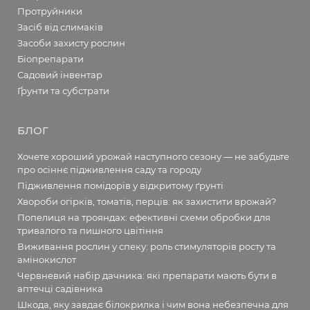
Протруйники
Засіб від слимаків
Засоби захисту рослин
Біопрепарати
Садовий інвентар
Ґрунти та субстрати
БЛОГ
Хочете хороший урожай наступного сезону — не забудьте
про осіннє підживлення саду та городу
Підживлення помідорів у відкритому ґрунті
Хвороби огірків, томатів, перців: як захистити врожай?
Попелиця на трояндах: ефективні схеми обробки для
тривалого та пишного цвітіння
Виживання рослин у спеку: роль стимуляторів росту та
амінокислот
Червневий набір дачника: які препарати мають бути в
аптечці садівника
Шкода, яку завдає білокрилка і чим вона небезпечна для