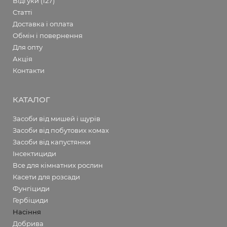
Відгуки (127)
Статті
Доставка і оплата
Обмін і повернення
Для опту
Акція
Контакти
КАТАЛОГ
Засоби від мишей і щурів
Засоби від побутових комах
Засоби від капустянки
Інсектициди
Все для кімнатних рослин
Касети для розсади
Фунгіциди
Гербіциди
Насіння
Добрива