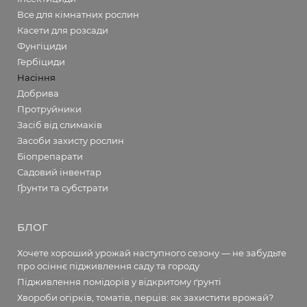
Все для кімнатних рослин
Касети для розсади
Фунгіциди
Гербіциди
Насіння
Добрива
Протруйники
Засіб від слимаків
Засоби захисту рослин
Біопрепарати
Садовий інвентар
Ґрунти та субстрати
БЛОГ
Хочете хороший урожай наступного сезону — не забудьте
про осіннє підживлення саду та городу
Підживлення помідорів у відкритому ґрунті
Хвороби огірків, томатів, перців: як захистити врожай?