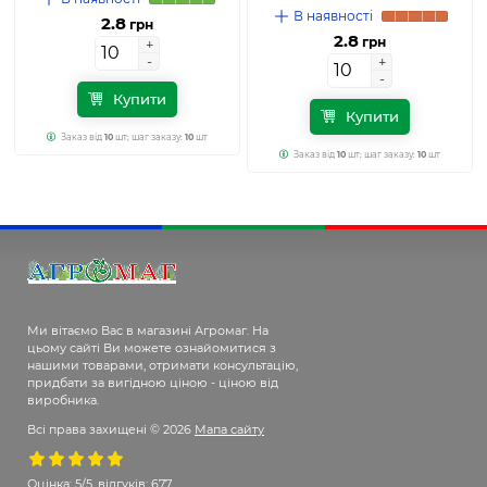
В наявності
2.8
грн
2.8
грн
+
+
-
-
+
+
-
-
Купити
Купити
Заказ від
10
шт; шаг заказу:
10
шт
Заказ від
10
шт; шаг заказу:
10
шт
Ми вітаємо Вас в магазині Агромаг. На
цьому сайті Ви можете ознайомитися з
нашими товарами, отримати консультацію,
придбати за вигідною ціною - ціною від
виробника.
Всі права захищені © 2026
Мапа сайту
Оцінка:
5/5, відгуків: 677