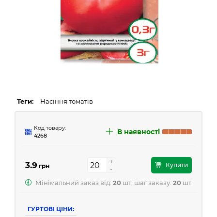
Теги:
Насіння томатів
Код товару:
В наявності
4268
+
+
3.9
Купити
грн
-
-
Мінімальний заказ від:
20
шт; шаг заказу:
20
шт
ГУРТОВІ ЦІНИ: