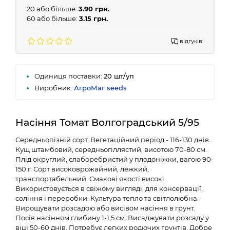
20 або більше:
3.90 грн.
60 або більше:
3.15 грн.
відгуків:
Одиниця поставки:
20 шт/уп
Виробник:
АгроМаг seeds
Насіння Томат Волгоградський 5/95
Середньопізній сорт. Вегетаційний період - 116-130 днів.
Кущ штамбовий, середньогіллястий, висотою 70-80 см.
Плід округлий, слаборебристий у плодоніжки, вагою 90-
150 г. Сорт високоврожайний, лежкий,
транспортабельний. Смакові якості високі.
Використовується в свіжому вигляді, для консервації,
соління і переробки. Культура тепло та світлолюбна.
Вирощувати розсадою або висівом насіння в грунт.
Посів насінням глибину 1-1,5 см. Висаджувати розсаду у
віці 50-60 днів. Потребує легких родючих грунтів. Добре