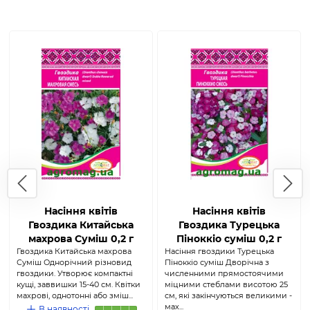
Насіння квітів
Насіння квітів
Гвоздика Китайська
Гвоздика Турецька
махрова Суміш 0,2 г
Піноккіо суміш 0,2 г
Гвоздика Китайська махрова
(Агромаг)
Насіння гвоздики Турецька
(Агромаг)
Суміш Однорічний різновид
Піноккіо суміш Дворічна з
гвоздики. Утворює компактні
численними прямостоячими
кущі, заввишки 15-40 см. Квітки
міцними стеблами висотою 25
махрові, однотонні або зміш...
см, які закінчуються великими -
мах...
В наявності