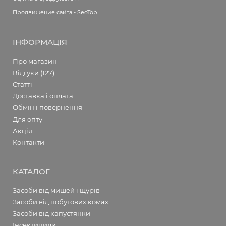
Продвижение сайта
- SeoTop
ІНФОРМАЦІЯ
Про магазин
Відгуки (127)
Статті
Доставка і оплата
Обмін і повернення
Для опту
Акція
Контакти
КАТАЛОГ
Засоби від мишей і щурів
Засоби від побутових комах
Засоби від капустянки
Інсектициди