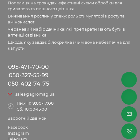
Попелиця на трояндах: ефективні схеми обробки для
тривалого та пишного цвітіння
Виживання рослин у спеку: роль стимуляторів росту та
амінокислот
Червневий набір дачника: які препарати мають бути в
аптечці садівника
Шкода, яку завдає білокрилка і чим вона небезпечна для
капусти
095-471-70-00
050-327-55-99
050-402-74-75
sales@agromag.ua
Пн.-Пт. 9:00-17:00
Сб. 10:00-15:00
Зворотній дзвінок
Facebook
Instagram
Telegram