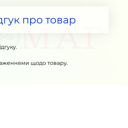
дгук про товар
дгуку.
раженнями щодо товару.