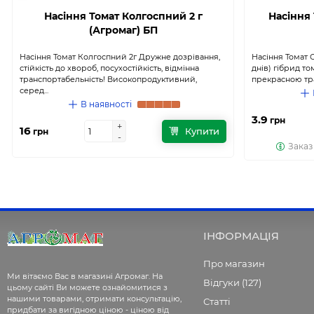
Насіння Томат Колгоспний 2 г
Насіння 
(Агромаг) БП
Насіння Томат Колгоспний 2г Дружне дозрівання,
Насіння Томат 
стійкість до хвороб, посухостійкість, відмінна
днів) гібрид то
транспортабельність! Високопродуктивний,
прекрасною тра
серед...
В наявності
3.9
грн
+
+
16
Купити
грн
-
-
Заказ
ІНФОРМАЦІЯ
Про магазин
Ми вітаємо Вас в магазині Агромаг. На
Відгуки (127)
цьому сайті Ви можете ознайомитися з
нашими товарами, отримати консультацію,
Статті
придбати за вигідною ціною - ціною від