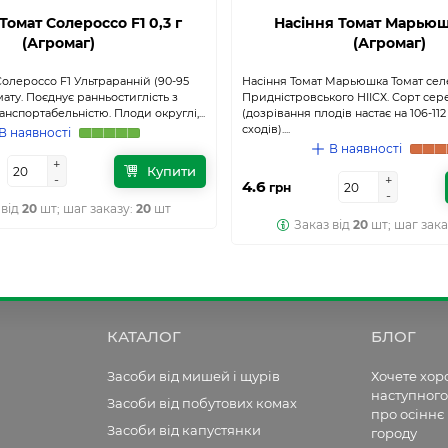
Томат Солероссо F1 0,3 г
Насіння Томат Марьюшк
(Агромаг)
(Агромаг)
Солероссо F1 Ультраранній (90-95
Насіння Томат Марьюшка Томат сел
мату. Поєднує ранньостиглість з
Придністровського НІІСХ. Сорт се
нспортабельністю. Плоди округлі,...
(дозрівання плодів настає на 106-112
сходів)....
В наявності
В наявності
+
+
Купити
-
-
+
+
4.6
грн
-
-
 від
20
шт; шаг заказу:
20
шт
Заказ від
20
шт; шаг зака
КАТАЛОГ
БЛОГ
Засоби від мишей і щурів
Хочете хо
наступного
Засоби від побутових комах
про осіннє
Засоби від капустянки
городу