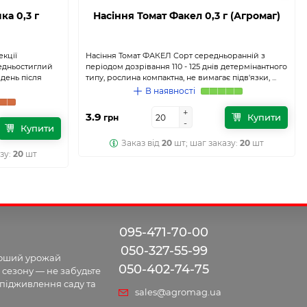
а 0,3 г
Насіння Томат Факел 0,3 г (Агромаг)
екції
Насіння Томат ФАКЕЛ Сорт середньоранній з
редньостиглий
періодом дозрівання 110 - 125 днів детермінантного
 день після
типу, рослина компактна, не вимагає підв'язки, ...
В наявності
+
+
3.9
Купити
грн
-
-
Купити
Заказ від
20
шт; шаг заказу:
20
шт
зу:
20
шт
095-471-70-00
050-327-55-99
роший урожай
050-402-74-75
 сезону — не забудьте
 підживлення саду та
sales@agromag.ua