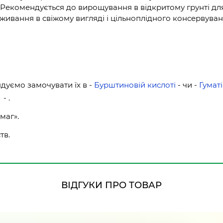
у. Рекомендується до вирощування в відкритому грунті д
ивання в свіжому вигляді і цільноплідного консервуван
дуємо замочувати їх в -
Бурштиновій кислоті
- чи -
Гуматі
- .
маг».
тв.
ВІДГУКИ ПРО ТОВАР