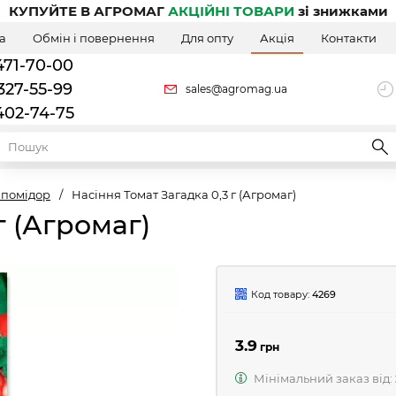
КУПУЙТЕ В АГРОМАГ
АКЦІЙНІ ТОВАРИ
зі знижками
а
Обмін і повернення
Для опту
Акція
Контакти
471-70-00
327-55-99
sales@agromag.ua
402-74-75
 помідор
/
Насіння Томат Загадка 0,3 г (Агромаг)
г (Агромаг)
Код товару:
4269
3.9
грн
Мінімальний заказ від: