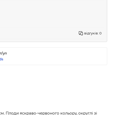
відгуків:
0
т/уп
ds
см. Плоди яскраво-червоного кольору, округлі зі