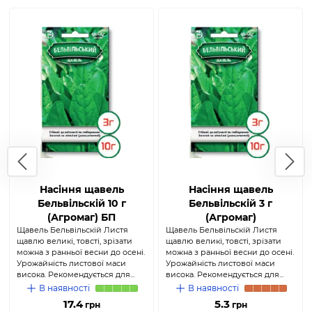
Насіння щавель
Насіння щавель
Бельвільскій 10 г
Бельвільскій 3 г
(Агромаг) БП
(Агромаг)
Щавель Бельвільскій Листя
Щавель Бельвільскій Листя
щавлю великі, товсті, зрізати
щавлю великі, товсті, зрізати
можна з ранньої весни до осені.
можна з ранньої весни до осені.
Урожайність листової маси
Урожайність листової маси
висока. Рекомендується для...
висока. Рекомендується для...
В наявності
В наявності
17.4
5.3
грн
грн