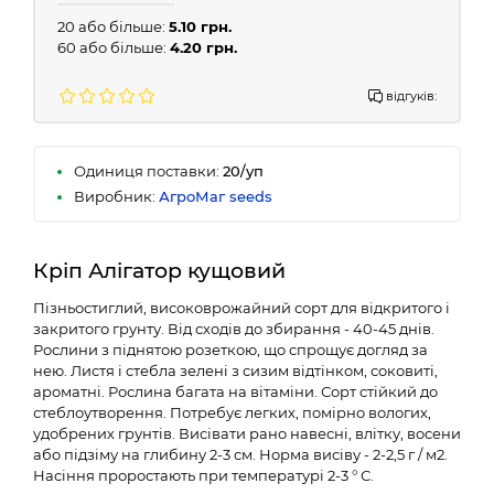
20 або більше:
5.10 грн.
60 або більше:
4.20 грн.
відгуків:
Одиниця поставки:
20/уп
Виробник:
АгроМаг seeds
Кріп Алігатор кущовий
Пізньостиглий, високоврожайний сорт для відкритого і
закритого грунту. Від сходів до збирання - 40-45 днів.
Рослини з піднятою розеткою, що спрощує догляд за
нею. Листя і стебла зелені з сизим відтінком, соковиті,
ароматні. Рослина багата на вітаміни. Сорт стійкий до
стеблоутворення. Потребує легких, помірно вологих,
удобрених грунтів. Висівати рано навесні, влітку, восени
або підзіму на глибину 2-3 см. Норма висіву - 2-2,5 г / м2.
Насіння проростають при температурі 2-3 ° С.