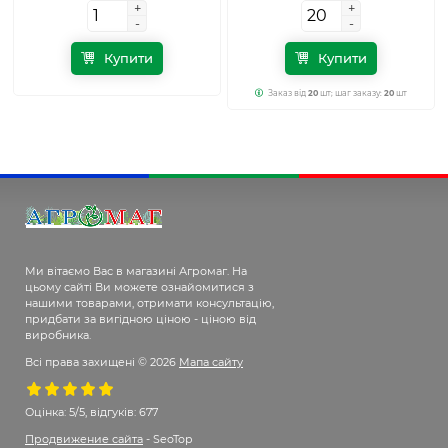
+
+
+
+
-
-
-
-
Купити
Купити
Заказ від
20
шт; шаг заказу:
20
шт
Ми вітаємо Вас в магазині Агромаг. На
цьому сайті Ви можете ознайомитися з
нашими товарами, отримати консультацію,
придбати за вигідною ціною - ціною від
виробника.
Всі права захищені © 2026
Мапа сайту
Оцінка:
5/5, відгуків: 677
Продвижение сайта
- SeoTop