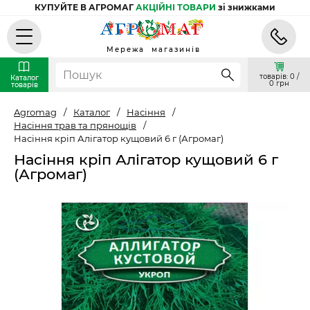
КУПУЙТЕ В АГРОМАГ
АКЦІЙНІ ТОВАРИ
зі знижками
Мережа магазинів
товарів: 0 /
Каталог
0 грн
товарів
Agromag
/
Каталог
/
Насіння
/
Насіння трав та прянощів
/
Насіння кріп Алігатор кущовий 6 г (Агромаг)
Насіння кріп Алігатор кущовий 6 г
(Агромаг)