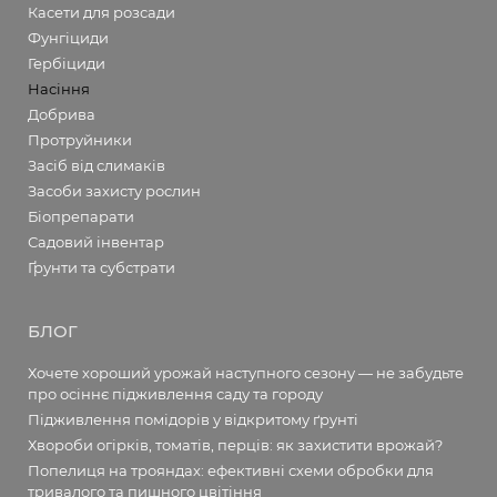
Касети для розсади
Фунгіциди
Гербіциди
Насіння
Добрива
Протруйники
Засіб від слимаків
Засоби захисту рослин
Біопрепарати
Садовий інвентар
Ґрунти та субстрати
БЛОГ
Хочете хороший урожай наступного сезону — не забудьте
про осіннє підживлення саду та городу
Підживлення помідорів у відкритому ґрунті
Хвороби огірків, томатів, перців: як захистити врожай?
Попелиця на трояндах: ефективні схеми обробки для
тривалого та пишного цвітіння