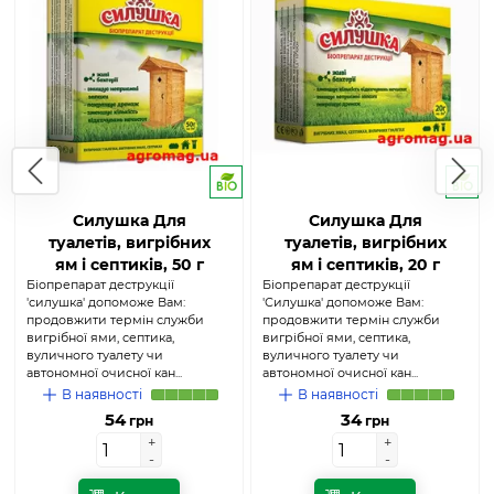
Силушка Для
Силушка Для
туалетів, вигрібних
туалетів, вигрібних
ям і септиків, 50 г
ям і септиків, 20 г
Біопрепарат деструкції
Біопрепарат деструкції
'силушка' допоможе Вам:
'Силушка' допоможе Вам:
продовжити термін служби
продовжити термін служби
вигрібної ями, септика,
вигрібної ями, септика,
вуличного туалету чи
вуличного туалету чи
автономної очисної кан...
автономної очисної кан...
В наявності
В наявності
54
34
грн
грн
+
+
+
+
-
-
-
-