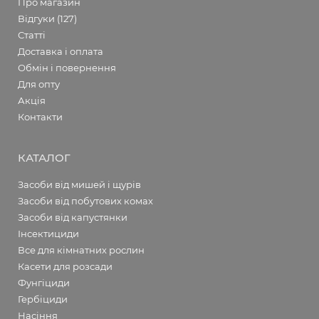
Про магазин
Відгуки (127)
Статті
Доставка і оплата
Обмін і повернення
Для опту
Акція
Контакти
КАТАЛОГ
Засоби від мишей і щурів
Засоби від побутових комах
Засоби від капустянки
Інсектициди
Все для кімнатних рослин
Касети для розсади
Фунгіциди
Гербіциди
Насіння