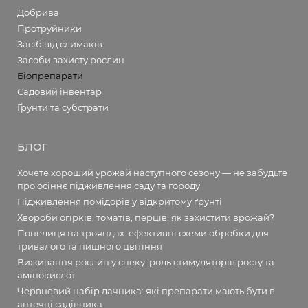
Добрива
Протруйники
Засіб від слимаків
Засоби захисту рослин
Біопрепарати
Садовий інвентар
Ґрунти та субстрати
БЛОГ
Хочете хороший урожай наступного сезону — не забудьте
про осіннє підживлення саду та городу
Підживлення помідорів у відкритому ґрунті
Хвороби огірків, томатів, перців: як захистити врожай?
Попелиця на трояндах: ефективні схеми обробки для
тривалого та пишного цвітіння
Виживання рослин у спеку: роль стимуляторів росту та
амінокислот
Червневий набір дачника: які препарати мають бути в
аптечці садівника