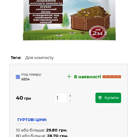
Теги:
Для компосту
Код товару:
В наявності
6834
+
+
40
Купити
грн
-
-
ГУРТОВІ ЦІНИ:
10 або більше:
29.80 грн.
80 або більше:
28.70 грн.