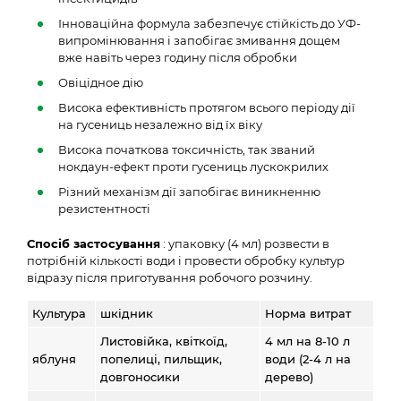
Інноваційна формула забезпечує стійкість до УФ-
випромінювання і запобігає змивання дощем
вже навіть через годину після обробки
Овіцідное дію
Висока ефективність протягом всього періоду дії
на гусениць незалежно від їх віку
Висока початкова токсичність, так званий
нокдаун-ефект проти гусениць лускокрилих
Різний механізм дії запобігає виникненню
резистентності
Спосіб застосування
: упаковку (4 мл) розвести в
потрібній кількості води і провести обробку культур
відразу після приготування робочого розчину.
Культура
шкідник
Норма витрат
Листовійка, квіткоїд,
4 мл на 8-10 л
яблуня
попелиці, пильщик,
води (2-4 л на
довгоносики
дерево)