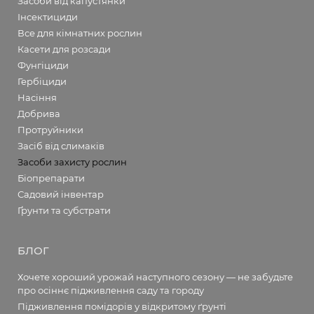
Засоби від капустянки
Інсектициди
Все для кімнатних рослин
Касети для розсади
Фунгіциди
Гербіциди
Насіння
Добрива
Протруйники
Засіб від слимаків
Засоби захисту рослин
Біопрепарати
Садовий інвентар
Ґрунти та субстрати
БЛОГ
Хочете хороший урожай наступного сезону — не забудьте
про осіннє підживлення саду та городу
Підживлення помідорів у відкритому ґрунті