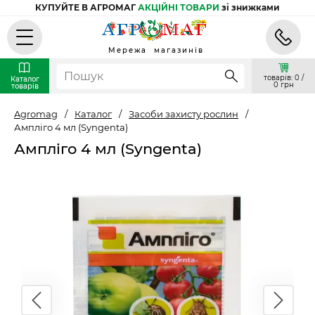
КУПУЙТЕ В АГРОМАГ
АКЦІЙНІ ТОВАРИ
зі знижками
Мережа магазинів
товарів: 0 /
Каталог
0 грн
товарів
Agromag
/
Каталог
/
Засоби захисту рослин
/
Амплiго 4 мл (Syngenta)
Амплiго 4 мл (Syngenta)