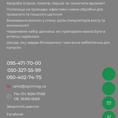
Хвороби огірків, томатів, перців: як захистити врожай?
Попелиця на трояндах: ефективні схеми обробки для
тривалого та пишного цвітіння
Виживання рослин у спеку: роль стимуляторів росту та
амінокислот
Червневий набір дачника: які препарати мають бути в
аптечці садівника
Шкода, яку завдає білокрилка і чим вона небезпечна для
капусти
095-471-70-00
050-327-55-99
050-402-74-75
sales@agromag.ua
Пн.-Пт. 9:00-17:00
Сб. 10:00-15:00
Зворотній дзвінок
Facebook