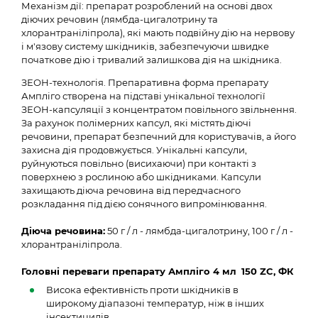
Механізм дії: препарат розроблений на основі двох
діючих речовин (лямбда-цигалотрину та
хлорантраніліпрола), які мають подвійну дію на нервову
і м'язову систему шкідників, забезпечуючи швидке
початкове дію і тривалий залишкова дія на шкідника.
ЗЕОН-технологія. Препаративна форма препарату
Ампліго створена на підставі унікальної технології
ЗЕОН-капсуляції з концентратом повільного звільнення.
За рахунок полімерних капсул, які містять діючі
речовини, препарат безпечний для користувачів, а його
захисна дія продовжується. Унікальні капсули,
руйнуються повільно (висихаючи) при контакті з
поверхнею з рослиною або шкідниками. Капсули
захищають діюча речовина від передчасного
розкладання під дією сонячного випромінювання.
Діюча речовина:
50 г / л - лямбда-цигалотрину, 100 г / л -
хлорантраніліпрола.
Головні переваги препарату Ампліго 4 мл
150 ZC, ФК
Висока ефективність проти шкідників в
широкому діапазоні температур, ніж в інших
інсектицидів