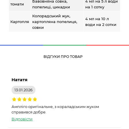
Бавовняна совка,
4 мл на 5 л води
томати
попелиці, цикадки
на 1 сотку
Колорадський жук,
4 мл на 10 л
Картопля
картопляна попелиця,
води на 2 сотки
совки
ВІДГУКИ ПРО ТОВАР
Нататя
13.01.2026
Ампліго оригінальне, з кораладським жуком
справився добре.
Відповісти