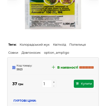
Теги:
Колорадський жук
Квіткоїд
Попелиця
Совки
Довгоносик
option_ampligo
Код товару:
В наявності
5923
+
+
37
Купити
грн
-
-
ГУРТОВІ ЦІНИ: