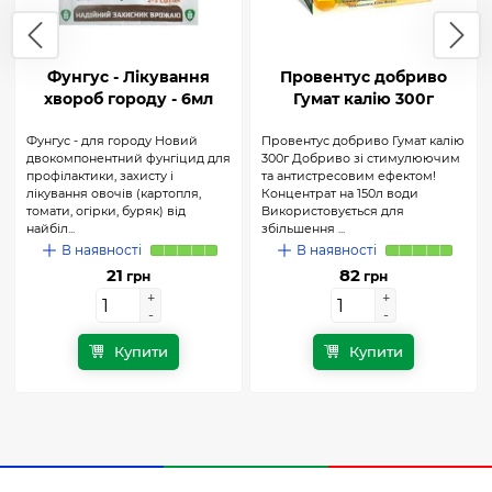
Фунгус - Лікування
Провентус добриво
хвороб городу - 6мл
Гумат калію 300г
Фунгус - для городу Новий
Провентус добриво Гумат калію
двокомпонентний фунгіцид для
300г Добриво зі стимулюючим
профілактики, захисту і
та антистресовим ефектом!
лікування овочів (картопля,
Концентрат на 150л води
томати, огірки, буряк) від
Використовується для
найбіл...
збільшення ...
В наявності
В наявності
21
82
грн
грн
+
+
+
+
-
-
-
-
Купити
Купити