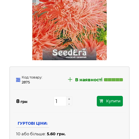
Код товару:
В наявності
2875
+
+
8
Купити
грн
-
-
ГУРТОВІ ЦІНИ:
10 або більше:
5.60 грн.