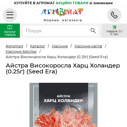
КУПУЙТЕ В АГРОМАГ
АКЦІЙНІ ТОВАРИ
зі знижками
Мережа магазинів
товарів: 0 /
Каталог
0 грн
товарів
Agromag
/
Каталог
/
Насіння
/
Насіння квітів
/
Насіння Айстри
/
Айстра Високоросла Харц Холандер (0.25г) (Seed Era)
Айстра Високоросла Харц Холандер
(0.25г) (Seed Era)