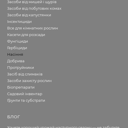
Засоби від мишей і щурів
Засоби від побутових комах
Засоби від капустянки
Інсектициди
Все для кімнатних рослин
Касети для розсади
Фунгіциди
Гербіциди
Насіння
Добрива
Протруйники
Засіб від слимаків
Засоби захисту рослин
Біопрепарати
Садовий інвентар
Ґрунти та субстрати
БЛОГ
Хочете хороший урожай наступного сезону — не забудьте