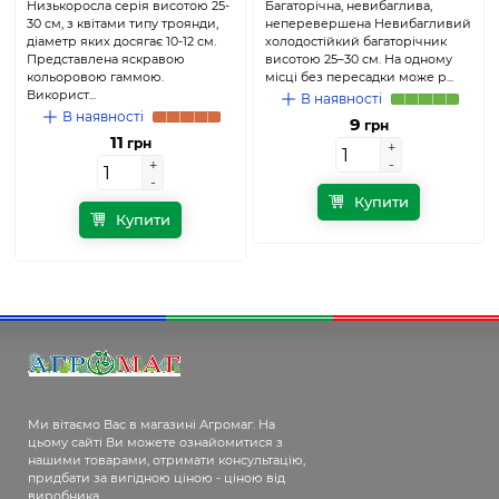
Низькоросла серія висотою 25-
Багаторічна, невибаглива,
30 см, з квітами типу троянди,
неперевершена Невибагливий
діаметр яких досягає 10-12 см.
холодостійкий багаторічник
Представлена яскравою
висотою 25–30 см. На одному
кольоровою гаммою.
місці без пересадки може р...
Використ...
В наявності
В наявності
9
грн
11
грн
+
+
-
-
+
+
-
-
Купити
Купити
Ми вітаємо Вас в магазині Агромаг. На
цьому сайті Ви можете ознайомитися з
нашими товарами, отримати консультацію,
придбати за вигідною ціною - ціною від
виробника.