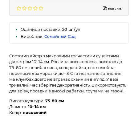
відгуків:
Одиниця поставки:
20 шт/уп
Виробник:
Семейный Сад
Сортотип айстр з махровими голчастими суцвіттями
діаметром 10–14 см. Рослина високоросла, висотою до
75–80 см, неви­баглива, холодостійка, світлолюбна,
переносить заморозки до –3°С та незначне затінення.
На клумбах довго не втрачає охайний вигляд. У вазі
тривалий час зберігає декоративність. Використовують
для зрізу, посадки в високі рабатки, групами на газоні.
Висота культури:
75-80 см
Діаметр:
10–14 см
Колір:
лососевий