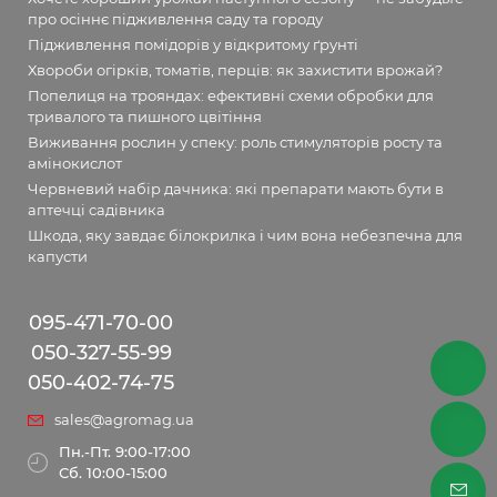
про осіннє підживлення саду та городу
Підживлення помідорів у відкритому ґрунті
Хвороби огірків, томатів, перців: як захистити врожай?
Попелиця на трояндах: ефективні схеми обробки для
тривалого та пишного цвітіння
Виживання рослин у спеку: роль стимуляторів росту та
амінокислот
Червневий набір дачника: які препарати мають бути в
аптечці садівника
Шкода, яку завдає білокрилка і чим вона небезпечна для
капусти
095-471-70-00
050-327-55-99
050-402-74-75
sales@agromag.ua
Пн.-Пт. 9:00-17:00
Сб. 10:00-15:00