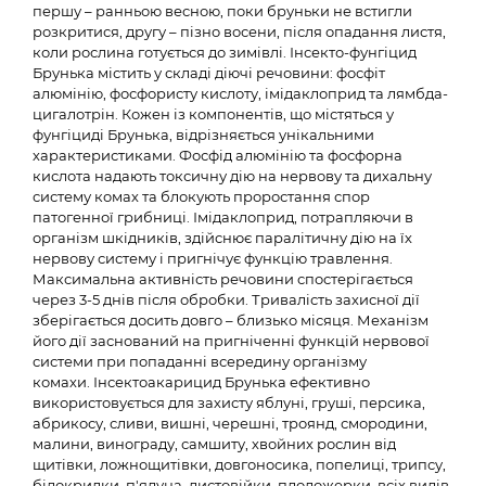
першу – ранньою весною, поки бруньки не встигли
розкритися, другу – пізно восени, після опадання листя,
коли рослина готується до зимівлі. Інсекто-фунгіцид
Брунька містить у складі діючі речовини: фосфіт
алюмінію, фосфористу кислоту, імідаклоприд та лямбда-
цигалотрін. Кожен із компонентів, що містяться у
фунгіциді Брунька, відрізняється унікальними
характеристиками. Фосфід алюмінію та фосфорна
кислота надають токсичну дію на нервову та дихальну
систему комах та блокують проростання спор
патогенної грибниці. Імідаклоприд, потрапляючи в
організм шкідників, здійснює паралітичну дію на їх
нервову систему і пригнічує функцію травлення.
Максимальна активність речовини спостерігається
через 3-5 днів після обробки. Тривалість захисної дії
зберігається досить довго – близько місяця. Механізм
його дії заснований на пригніченні функцій нервової
системи при попаданні всередину організму
комахи. Інсектоакарицид Брунька ефективно
використовується для захисту яблуні, груші, персика,
абрикосу, сливи, вишні, черешні, троянд, смородини,
малини, винограду, самшиту, хвойних рослин від
щитівки, ложнощитівки, довгоносика, попелиці, трипсу,
білокрилки, п'ядуна, листовійки, плодожерки, всіх видів