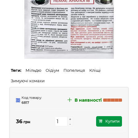
Теги:
Мільдю
Оідіум
Попелиця
Кліщі
Зимуючі комахи
Код товару:
В наявності
6817
+
+
36
Купити
грн
-
-