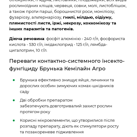
рослиноїдних кліщів, червеця, совки, молі, листоблішок,
а також проти парші, борошнистої роси, моніліозу,
фузаріозу, альтернаріозу,
гнилі, мілдью, оїдіуму,
плямистості листя, іржі, некрозу, коккомікозу та
інших паразитів та патогенів.
Діюча речовина
: фосфіт алюмінію - 240 г/л, фосфориста
кислота - 530 г/л, імідаклоприд - 125 г/л, лямбда-
цигалотрин, 10 г/л.
Переваги контактно-системного інсекто-
фунгіциду Брунька Кемілайн Агро
Брунька ефективно знищує яйця, личинки та
дорослих особин зимуючих комах-шкідників
саду
Дві обробки препаратом
забезпечують довготривалий захист рослин
протягом року
Корисні мікроелементи, що утворилися після
розпаду препарату, діють як стимулятори росту
та позакореневе підживлення