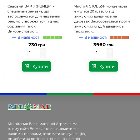
Садовий ВАР 'ЖИВИЦЯ' -
Чистий СТОВБУР концентрат
спеціальна замазка, що
емульсії 20 л, засіб від
застосовується для лікування
зимуючих шкідників на
ран, які утворюються під час
деревах. Застосовується проти
обрізання гілок.
зимуючих стадій шкідників
Використовуют...
таких як: к...
В наявності
В наявності
230
3960
грн
грн
+
+
+
+
-
-
-
-
Купити
Купити
Ми вітаємо Вас в магазині Агромаг. На
цьому сайті Ви можете ознайомитися з
нашими товарами, отримати консультацію,
придбати за вигідною ціною - ціною від