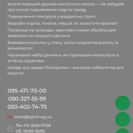
Хочете хороший урожай наступного сезону — не забудьте
про осіннє підживлення саду та городу
Підживлення помідорів у відкритому ґрунті
Хвороби огірків, томатів, перців: як захистити врожай?
Попелиця на трояндах: ефективні схеми обробки для
тривалого та пишного цвітіння
Виживання рослин у спеку: роль стимуляторів росту та
амінокислот
Червневий набір дачника: які препарати мають бути в
аптечці садівника
Шкода, яку завдає білокрилка і чим вона небезпечна для
капусти
095-471-70-00
050-327-55-99
050-402-74-75
sales@agromag.ua
Пн.-Пт. 9:00-17:00
Сб. 10:00-15:00