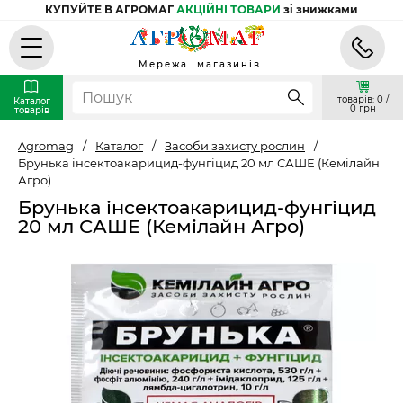
КУПУЙТЕ В АГРОМАГ
АКЦІЙНІ ТОВАРИ
зі знижками
Мережа магазинів
товарів: 0 /
Каталог
0 грн
товарів
Agromag
/
Каталог
/
Засоби захисту рослин
/
Брунька інсектоакарицид-фунгіцид 20 мл САШЕ (Кемілайн
Агро)
Брунька інсектоакарицид-фунгіцид
20 мл САШЕ (Кемілайн Агро)