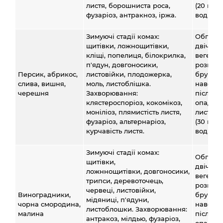
листя, борошниста роса,
(20 мл н
фузаріоз, антракноз, іржа.
води).
Зимуючі стадії комах:
Обприс
щитівки, ложнощитівки,
двічі за
кліщі, попелиця, білокрилка,
вегетац
п'ядун, довгоносики,
розпус
Персик, абрикос,
листовійки, плодожерка,
бруньо
слива, вишня,
моль, листоблішка.
навесні
черешня
Захворювання:
після
клястероспоріоз, кокомікоз,
опадан
моніліоз, плямистість листя,
листя в
фузаріоз, альтернаріоз,
(30 мл н
курчавість листя.
води).
Зимуючі стадії комах:
Обприс
щитівки,
двічі за
ложннощитівки, довгоносики,
вегетац
трипси, деревоточець,
розпус
червеці, листовійки,
Виноградники,
бруньо
мідяниці, п'ядуни,
чорна смородина,
навесні
листоблошки. Захворювання:
малина
після
антракоз, мілдью, фузаріоз,