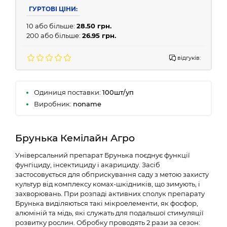
ГУРТОВІ ЦІНИ:
10 або більше:
28.50 грн.
200 або більше:
26.95 грн.
відгуків:
Одиниця поставки:
100шт/уп
Виробник:
noname
Брунька Кемілайн Агро
Універсальний препарат Брунька поєднує функції
фунгіциду, інсектициду і акарициду. Засіб
застосовується для обприскування саду з метою захисту
культур від комплексу комах-шкідників, що зимують, і
захворювань. При розпаді активних сполук препарату
Брунька виділяються такі мікроелементи, як фосфор,
алюміній та мідь, які служать для подальшої стимуляції
розвитку рослин. Обробку проводять 2 рази за сезон: