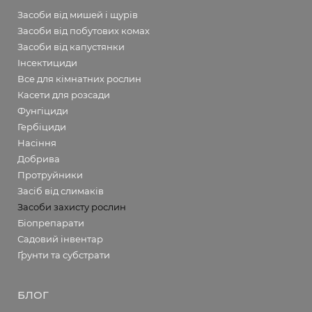
Засоби від мишей і щурів
Засоби від побутових комах
Засоби від капустянки
Інсектициди
Все для кімнатних рослин
Касети для розсади
Фунгіциди
Гербіциди
Насіння
Добрива
Протруйники
Засіб від слимаків
Засоби захисту рослин
Біопрепарати
Садовий інвентар
Ґрунти та субстрати
БЛОГ