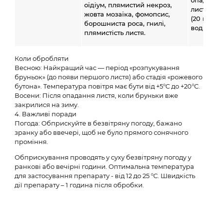
опадан
оїдіум, плямистий некроз,
листя в
жовта мозаїка, фомопсис,
(20 мл н
борошниста роса, гнилі,
води).
плямистість листя.
Коли обробляти
Весною: Найкращий час — період «розпукування
бруньок» (до появи першого листя) або стадія «рожевого
бутона». Температура повітря має бути від +5°C до +20°C.
Восени: Після опадання листя, коли бруньки вже
закрилися на зиму.
4. Важливі поради
Погода: Обприскуйте в безвітряну погоду, бажано
зранку або ввечері, щоб не було прямого сонячного
проміння.
Обприскування проводять у суху безвітряну погоду у
ранкові або вечірні години. Оптимальна температура
для застосування препарату - від 12 до 25 °C. Швидкість
дії препарату – 1 година після обробки.