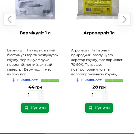
Вермікуліт 1 л
Агроперліт 1л
Вермікуліт 1 л - ефективний
Агроперліт 1л Перліт -
біостимулятор та розпушувач
природний розпушувач-
ґрунту. Вермикуліт дуже
аератор ґрунту, має пористість
пористий, легкий, сипкий
70-90%. Покращує
матеріал. Вермикуліт має
повітропроникність та
високу пог...
вологопроникність ґрунту, ...
В наявності
В наявності
44
28
грн
грн
+
+
+
+
-
-
-
-
Купити
Купити