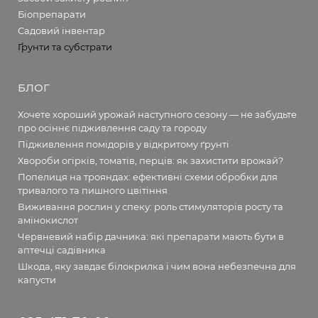
Біопрепарати
Садовий інвентар
Ґрунти та субстрати
БЛОГ
Хочете хороший урожай наступного сезону — не забудьте
про осіннє підживлення саду та городу
Підживлення помідорів у відкритому ґрунті
Хвороби огірків, томатів, перців: як захистити врожай?
Попелиця на трояндах: ефективні схеми обробки для
тривалого та пишного цвітіння
Виживання рослин у спеку: роль стимуляторів росту та
амінокислот
Червневий набір дачника: які препарати мають бути в
аптечці садівника
Шкода, яку завдає білокрилка і чим вона небезпечна для
капусти