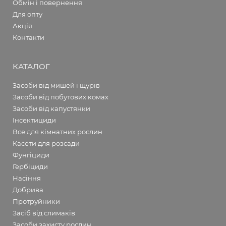
Обмін і повернення
Для опту
Акція
Контакти
КАТАЛОГ
Засоби від мишей і щурів
Засоби від побутових комах
Засоби від капустянки
Інсектициди
Все для кімнатних рослин
Касети для розсади
Фунгіциди
Гербіциди
Насіння
Добрива
Протруйники
Засіб від слимаків
Засоби захисту рослин