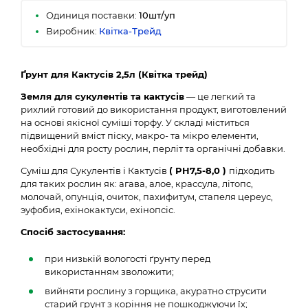
Одиниця поставки:
10шт/уп
Виробник:
Квітка-Трейд
Ґрунт для Кактусів 2,5л (Квітка трейд)
Земля для сукулентів та кактусів
― це легкий та
рихлий готовий до використання продукт, виготовлений
на основі якісної суміші торфу. У складі міститься
підвищений вміст піску, макро- та мікро елементи,
необхідні для росту рослин, перліт та органічні добавки.
Суміш для Сукулентів і Кактусів
(
PH
7,5-8,0 )
підходить
для таких рослин як: агава, алое, крассула, літопс,
молочай, опунція, очиток, пахифитум, стапеля цереус,
эуфобия, ехінокактуси, ехінопсіс.
Спосіб застосування:
при низькій вологості ґрунту перед
використанням зволожити;
вийняти рослину з горщика, акуратно струсити
старий грунт з коріння не пошкоджуючи їх;