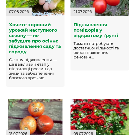
07.08.2026
21.07.2026
Хочете хороший
Підживлення
урожай наступного
помідорів у
сезону — не
відкритому ґрунті
забудьте про осіннє
Томати потребують
підживлення саду та
достатньої кількості та
городу
якості поживних
речовин…
Осіння підживлення —
це важливий етап у
підготовці рослин до
зими та забезпеченні
багатого врожаю
наступного року…
15.07.2026
09.07.2026