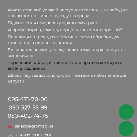
Хочете хороший урожай наступного сезону — не забудьте
про осіннє підживлення саду та городу
Підживлення помідорів у відкритому ґрунті
Хвороби огірків, томатів, перців: як захистити врожай?
Попелиця на трояндах: ефективні схеми обробки для
тривалого та пишного цвітіння
Виживання рослин у спеку: роль стимуляторів росту та
амінокислот
Червневий набір дачника: які препарати мають бути в
аптечці садівника
Шкода, яку завдає білокрилка і чим вона небезпечна для
капусти
095-471-70-00
050-327-55-99
050-402-74-75
sales@agromag.ua
Пн.-Пт. 9:00-17:00