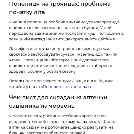
Попелиця на трояндах: проблема
початку літа
У червні попелиця особливо активно уражає троянди,
швидко заселяючи молоді пагони та бутони. У цей
період вона здатна значно послабити кущі, погіршити їх
зовнішній вигляд і знизити декоративність цвітіння.
Для ефективного захисту троянд рекомендується
своєчасно застосовувати сучасні інсектициди, такі як
Атака, Попелиця та Фітоверм. Вони допомагають
швидко знизити чисельність шкідника та зберегти
здоров'я рослин у розпал сезону.
Детальніше про захист квітучих кущів від шкідника
читайте у статті «
Попелиця на трояндах
».
Чек-лист для складання аптечки
садівника на червень
У розпал сезону рослини особливо вразливі до
шкідників, хвороб і стресів, тому заздалегідь зібрана
аптечка садівника допомагає швидко реагувати на
будь-які загрози та зберігати врожай.