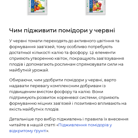
Чим підживити помідори у червні
У червні томати переходять до активного цвітіння та
формування зав'язей, тому особливо потребують
достатньої кількості калію та фосфору. Ці елементи
сприяють утворенню квіток, покращують зав'язування
плодів і допомагають рослинам спрямовувати сили на
майбутній урожай.
Обираючи, чим удобрити помідори у червні, варто
надавати перевагу комплексним добривам із
підвищеним вмістом фосфору та калію. Вони
підтримують розвиток кореневої системи, сприяють
формуванню міцних зав'язей і позитивно впливають на
якість майбутніх плодів.
Детальніше про вибір підживлень і правила їх внесення
читайте в нашій статті «
Підживлення помідорів у
відкритому ґрунті
».