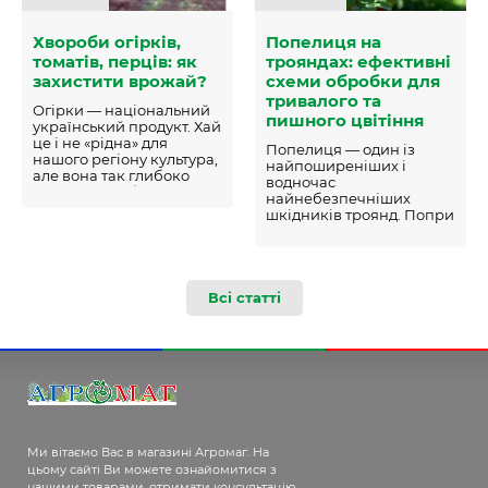
Хвороби огірків,
Попелиця на
томатів, перців: як
трояндах: ефективні
захистити врожай?
схеми обробки для
тривалого та
Огірки — національний
пишного цвітіння
український продукт. Хай
це і не «рідна» для
Попелиця — один із
нашого регіону культура,
найпоширеніших і
але вона так глибоко
водночас
увійшла в побут, що вже
найнебезпечніших
стала традиційною…
шкідників троянд. Попри
мініатюрні розміри,
колонії цих комах здатні
за лічені дні послабити
абсолютно здоровий
кущ…
Всі статті
Ми вітаємо Вас в магазині Агромаг. На
цьому сайті Ви можете ознайомитися з
нашими товарами, отримати консультацію,