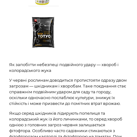
Як запобігти небезпеці подвійного удару — хвороб і
колорадського жука
У червні рослинам доводиться протистояти одразу двом
загрозам — шкідникам і хворобам. Таке поєднання стає
справжнім подвійним ударом для саду та городу,
оскільки одночасно послаблює культури, знижує їх
стійкість і може призвести до помітних втрат врожаю.
Якщо серед шкідників лідирують попелиця та
колорадський жук із його личинками, то серед хвороб
однією з головних загроз червня залишається
фітофтора. Особливо часто садівники стикаються з
фітофторозом картоплі та фітофторою на томатах. При