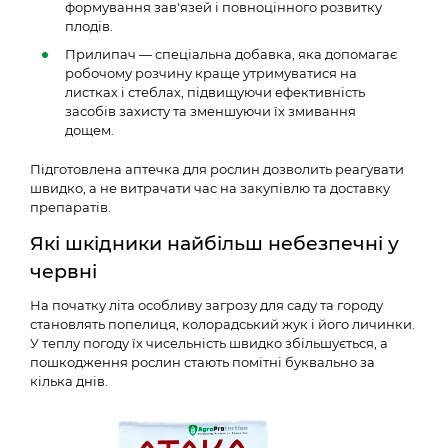
формування зав'язей і повноцінного розвитку
плодів.
Прилипач — спеціальна добавка, яка допомагає
робочому розчину краще утримуватися на
листках і стеблах, підвищуючи ефективність
засобів захисту та зменшуючи їх змивання
дощем.
Підготовлена аптечка для рослин дозволить реагувати
швидко, а не витрачати час на закупівлю та доставку
препаратів.
Які шкідники найбільш небезпечні у
червні
На початку літа особливу загрозу для саду та городу
становлять попелиця, колорадський жук і його личинки.
У теплу погоду їх чисельність швидко збільшується, а
пошкодження рослин стають помітні буквально за
кілька днів.