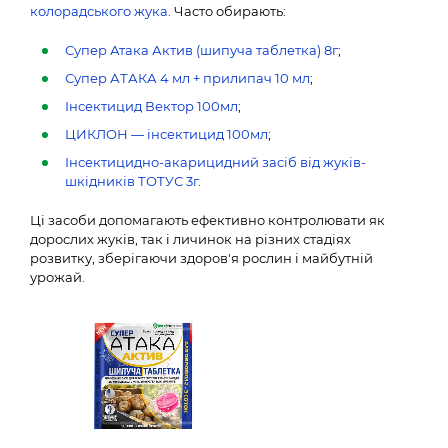
колорадського жука
. Часто обирають:
Супер Атака Актив (шипуча таблетка) 8г
;
Супер АТАКА 4 мл + прилипач 10 мл
;
Інсектицид Вектор 100мл
;
ЦИКЛОН — інсектицид 100мл
;
Інсектицидно-акарицидний засіб від жуків-
шкідників ТОТУС 3г
.
Ці засоби допомагають ефективно контролювати як
дорослих жуків, так і личинок на різних стадіях
розвитку, зберігаючи здоров'я рослин і майбутній
урожай.