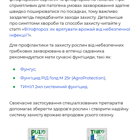
сприятливих для патогена умовах захворювання здатне
швидко поширюватися по посадках, тому важливо
заздалегідь передбачити заходи захисту. Детальніше
про симптоми хвороби та способи захисту читайте у
статті «
Фітофтороз: як врятувати врожай від небезпечної
інфекції?
».
Для профілактики та захисту рослин від небезпечних
грибкових захворювань в аптечці садівника
рекомендується мати сучасні фунгіциди, такі як:
Фунгус
;
Фунгіцид РІД Голд М 25г (AgroProtection)
;
ТИНІЛ 2мл системний фунгіцид
.
Своєчасне застосування спеціалізованих препаратів
допомагає зберегти здоров'я рослин і створити надійну
систему захисту врожаю впродовж усього сезону.