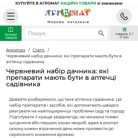
КУПУЙТЕ В АГРОМАГ
АКЦІЙНІ ТОВАРИ
зі знижками
Мережа магазинів
товарів: 0 /
Каталог
0 грн
товарів
Agromag
/
Статті
/
Червневий набір дачника: які препарати мають бути в
аптечці садівника
Червневий набір дачника: які
препарати мають бути в аптечці
садівника
Давайте розберемося, що таке аптечка садівника. Це
набір препаратів і засобів, які допомагають швидко
реагувати на найпоширеніші проблеми саду та городу.
Підготувати її краще заздалегідь, не чекаючи появи
шкідників або перших ознак хвороб, адже в розпал
сезону кожен втрачений день може призвести до
серйозного зниження врожаю.