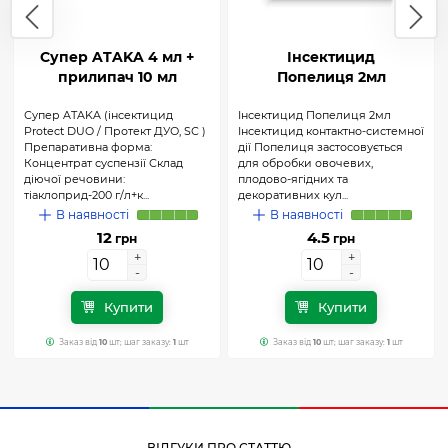
Супер ATAKA 4 мл +
Інсектицид
прилипач 10 мл
Попелиця 2мл
Супер ATAKA (інсектицид
Інсектицид Попелиця 2мл
Protect DUO / Протект ДУО, SС )
Інсектицид контактно-системної
Препаративна форма:
дії Попелиця застосовується
Концентрат суспензії Склад
для обробки овочевих,
діючої речовини:
плодово-ягідних та
тіаклоприд-200 г/л+к...
декоративних кул...
В наявності
В наявності
12
4.5
грн
грн
+
+
+
+
-
-
-
-
Купити
Купити
Заказ від
10
шт; шаг заказу:
1
шт
Заказ від
10
шт; шаг заказу:
1
шт
ВІДГУКИ ПРО СТАТТЮ