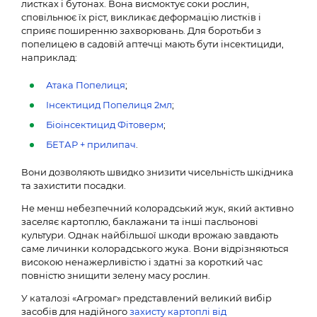
листках і бутонах. Вона висмоктує соки рослин,
сповільнює їх ріст, викликає деформацію листків і
сприяє поширенню захворювань. Для боротьби з
попелицею в садовій аптечці мають бути інсектициди,
наприклад:
Атака Попелиця
;
Інсектицид Попелиця 2мл
;
Біоінсектицид Фітоверм
;
БЕТАР + прилипач
.
Вони дозволяють швидко знизити чисельність шкідника
та захистити посадки.
Не менш небезпечний колорадський жук, який активно
заселяє картоплю, баклажани та інші пасльонові
культури. Однак найбільшої шкоди врожаю завдають
саме личинки колорадського жука. Вони відрізняються
високою ненажерливістю і здатні за короткий час
повністю знищити зелену масу рослин.
У каталозі «Агромаг» представлений великий вибір
засобів для надійного
захисту картоплі від