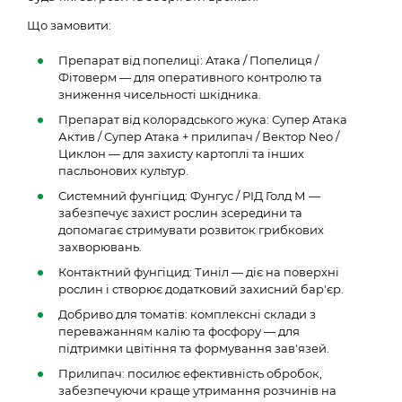
Що замовити:
Препарат від попелиці: Атака / Попелиця /
Фітоверм — для оперативного контролю та
зниження чисельності шкідника.
Препарат від колорадського жука: Супер Атака
Актив / Супер Атака + прилипач / Вектор Neo /
Циклон — для захисту картоплі та інших
пасльонових культур.
Системний фунгіцид: Фунгус / РІД Голд М —
забезпечує захист рослин зсередини та
допомагає стримувати розвиток грибкових
захворювань.
Контактний фунгіцид: Тиніл — діє на поверхні
рослин і створює додатковий захисний бар'єр.
Добриво для томатів: комплексні склади з
переважанням калію та фосфору — для
підтримки цвітіння та формування зав'язей.
Прилипач: посилює ефективність обробок,
забезпечуючи краще утримання розчинів на