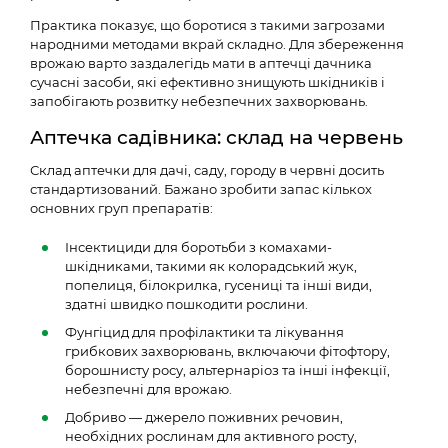
Практика показує, що боротися з такими загрозами
народними методами вкрай складно. Для збереження
врожаю варто заздалегідь мати в аптечці дачника
сучасні засоби, які ефективно знищують шкідників і
запобігають розвитку небезпечних захворювань.
Аптечка садівника: склад на червень
Склад аптечки для дачі, саду, городу в червні досить
стандартизований. Бажано зробити запас кількох
основних груп препаратів:
Інсектициди для боротьби з комахами-
шкідниками, такими як колорадський жук,
попелиця, білокрилка, гусениці та інші види,
здатні швидко пошкодити рослини.
Фунгіцид для профілактики та лікування
грибкових захворювань, включаючи фітофтору,
борошнисту росу, альтернаріоз та інші інфекції,
небезпечні для врожаю.
Добриво — джерело поживних речовин,
необхідних рослинам для активного росту,