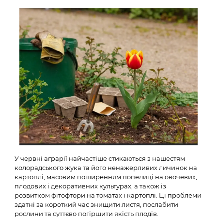
У червні аграрії найчастіше стикаються з нашестям
колорадського жука та його ненажерливих личинок на
картоплі, масовим поширенням попелиці на овочевих,
плодових і декоративних культурах, а також із
розвитком фітофтори на томатах і картоплі. Ці проблеми
здатні за короткий час знищити листя, послабити
рослини та суттєво погіршити якість плодів.