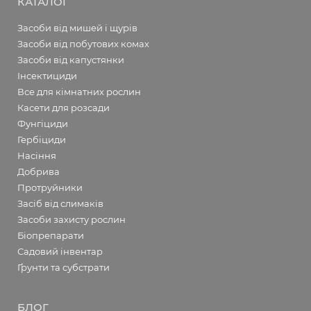
КАТАЛОГ
Засоби від мишей і щурів
Засоби від побутових комах
Засоби від капустянки
Інсектициди
Все для кімнатних рослин
Касети для розсади
Фунгіциди
Гербіциди
Насіння
Добрива
Протруйники
Засіб від слимаків
Засоби захисту рослин
Біопрепарати
Садовий інвентар
Ґрунти та субстрати
БЛОГ