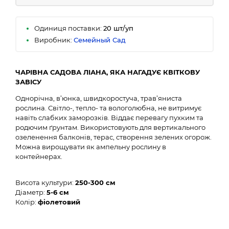
Одиниця поставки:
20 шт/уп
Виробник:
Семейный Сад
ЧАРІВНА САДОВА ЛІАНА, ЯКА НАГАДУЄ КВІТКОВУ
ЗАВІСУ
Однорічна, в’юнка, швидкоростуча, трав’яниста
рослина. Світло-, тепло- та вологолюбна, не витримує
навіть слабких заморозків. Віддає перевагу пухким та
родючим ґрунтам. Використовують для вертикального
озеленення балконів, терас, створення зелених огорож.
Можна вирощувати як ампельну рослину в
контейнерах.
Висота культури:
250-300 см
Діаметр:
5-6 см
Колір:
фіолетовий