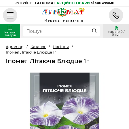
КУПУЙТЕ В АГРОМАГ
АКЦІЙНІ ТОВАРИ
зі знижками
Мережа магазинів
товарів: 0 /
Каталог
0 грн
товарів
Agromag
/
Каталог
/
Насіння
/
Іпомея Літаюче Блюдце 1г
Іпомея Літаюче Блюдце 1г