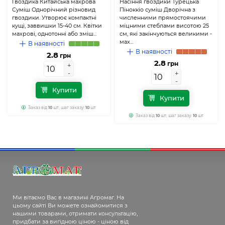
Гвоздика Китайська махрова
(Агромаг)
Насіння гвоздики Турецька
(Агромаг)
Суміш Однорічний різновид
Піноккіо суміш Дворічна з
гвоздики. Утворює компактні
численними прямостоячими
кущі, заввишки 15-40 см. Квітки
міцними стеблами висотою 25
махрові, однотонні або зміш...
см, які закінчуються великими -
мах...
В наявності
В наявності
2.8
грн
2.8
грн
+
+
-
-
+
+
-
-
Купити
Купити
Заказ від
10
шт; шаг заказу:
10
шт
Заказ від
10
шт; шаг заказу:
10
шт
Ми вітаємо Вас в магазині Агромаг. На
цьому сайті Ви можете ознайомитися з
нашими товарами, отримати консультацію,
придбати за вигідною ціною - ціною від