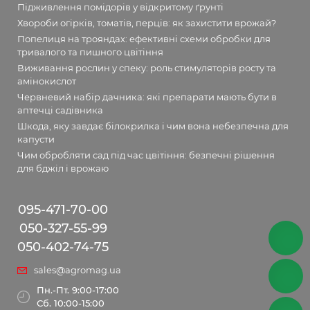
Підживлення помідорів у відкритому ґрунті
Хвороби огірків, томатів, перців: як захистити врожай?
Попелиця на трояндах: ефективні схеми обробки для
тривалого та пишного цвітіння
Виживання рослин у спеку: роль стимуляторів росту та
амінокислот
Червневий набір дачника: які препарати мають бути в
аптечці садівника
Шкода, яку завдає білокрилка і чим вона небезпечна для
капусти
Чим обробляти сад під час цвітіння: безпечні рішення
для бджіл і врожаю
095-471-70-00
050-327-55-99
050-402-74-75
sales@agromag.ua
Пн.-Пт. 9:00-17:00
Сб. 10:00-15:00