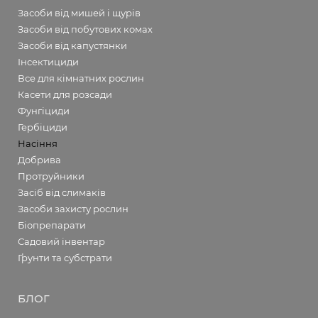
Засоби від мишей і щурів
Засоби від побутових комах
Засоби від капустянки
Інсектициди
Все для кімнатних рослин
Касети для розсади
Фунгіциди
Гербіциди
Насіння
Добрива
Протруйники
Засіб від слимаків
Засоби захисту рослин
Біопрепарати
Садовий інвентар
Ґрунти та субстрати
БЛОГ