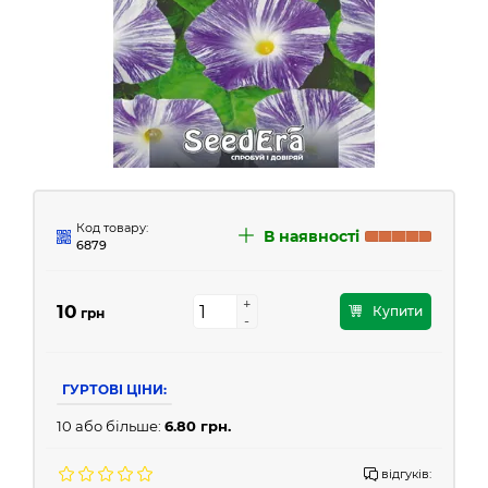
Код товару:
В наявності
6879
+
+
10
Купити
грн
-
-
ГУРТОВІ ЦІНИ:
10 або більше:
6.80 грн.
відгуків: