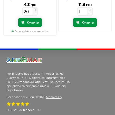
4.3
11.6
грн
грн
+
+
+
+
-
-
-
-
Купити
Купити
Заказ від
20
шт; шаг заказу:
1
шт
Ми вітаємо Вас в магазині Агромаг. На
цьому сайті Ви можете ознайомитися з
нашими товарами, отримати консультацію,
придбати за вигідною ціною - ціною від
виробника.
Всі права захищені © 2026
Мапа сайту
Оцінка:
5/5, відгуків: 677