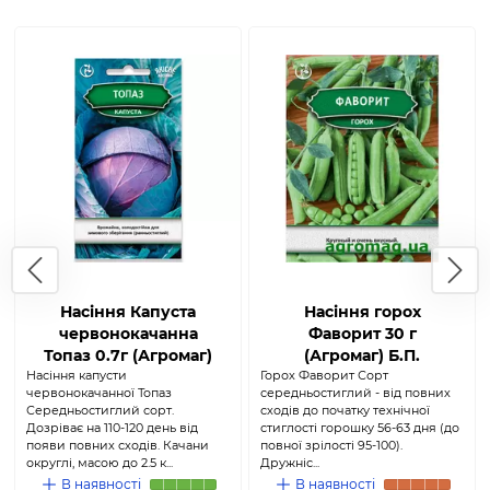
Насіння Капуста
Насіння горох
червонокачанна
Фаворит 30 г
Топаз 0.7г (Агромаг)
(Агромаг) Б.П.
Насіння капусти
Горох Фаворит Сорт
червонокачанної Топаз
середньостиглий - від повних
Середньостиглий сорт.
сходів до початку технічної
Дозріває на 110-120 день від
стиглості горошку 56-63 дня (до
появи повних сходів. Качани
повної зрілості 95-100).
округлі, масою до 2.5 к...
Дружніс...
В наявності
В наявності