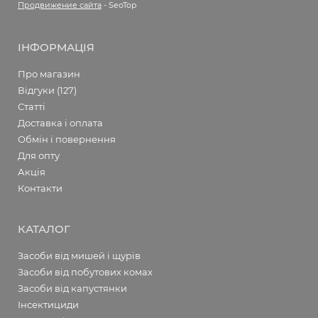
Продвижение сайта
- SeoTop
ІНФОРМАЦІЯ
Про магазин
Відгуки (127)
Статті
Доставка і оплата
Обмін і повернення
Для опту
Акція
Контакти
КАТАЛОГ
Засоби від мишей і щурів
Засоби від побутових комах
Засоби від капустянки
Інсектициди