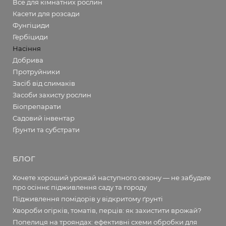
Все для кімнатних рослин
Касети для розсади
Фунгіциди
Гербіциди
Насіння
Добрива
Протруйники
Засіб від слимаків
Засоби захисту рослин
Біопрепарати
Садовий інвентар
Ґрунти та субстрати
БЛОГ
Хочете хороший урожай наступного сезону — не забудьте
про осіннє підживлення саду та городу
Підживлення помідорів у відкритому ґрунті
Хвороби огірків, томатів, перців: як захистити врожай?
Попелиця на трояндах: ефективні схеми обробки для