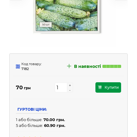
Код товару:
В наявності
7182
+
+
70
Купити
грн
-
-
ГУРТОВІ ЦІНИ:
1 або більше:
70.00 грн.
5 або більше:
60.90 грн.