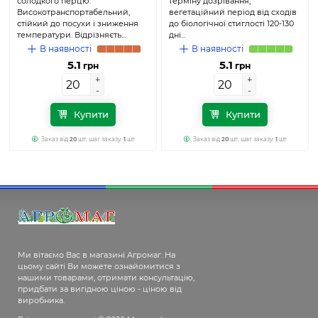
солодкого перцю.
терміну дозрівання,
Високотранспортабельний,
вегетаційний період від сходів
стійкий до посухи і зниження
до біологічної стиглості 120-130
температури. Відрізняєть...
дні...
В наявності
В наявності
5.1
5.1
грн
грн
+
+
+
+
-
-
-
-
Купити
Купити
Заказ від
20
шт; шаг заказу:
1
шт
Заказ від
20
шт; шаг заказу:
1
шт
Ми вітаємо Вас в магазині Агромаг. На
цьому сайті Ви можете ознайомитися з
нашими товарами, отримати консультацію,
придбати за вигідною ціною - ціною від
виробника.