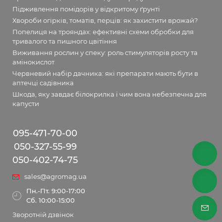
Підживлення помідорів у відкритому ґрунті
Хвороби огірків, томатів, перців: як захистити врожай?
Попелиця на трояндах: ефективні схеми обробки для
тривалого та пишного цвітіння
Виживання рослин у спеку: роль стимуляторів росту та
амінокислот
Червневий набір дачника: які препарати мають бути в
аптечці садівника
Шкода, яку завдає білокрилка і чим вона небезпечна для
капусти
095-471-70-00
050-327-55-99
050-402-74-75
sales@agromag.ua
Пн.-Пт. 9:00-17:00
Сб. 10:00-15:00
Зворотній дзвінок