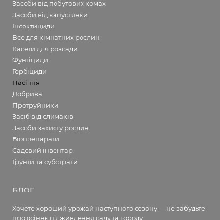
Засоби від побутових комах
Засоби від капустянки
Інсектициди
Все для кімнатних рослин
Касети для розсади
Фунгіциди
Гербіциди
Насіння
Добрива
Протруйники
Засіб від слимаків
Засоби захисту рослин
Біопрепарати
Садовий інвентар
Ґрунти та субстрати
БЛОГ
Хочете хороший урожай наступного сезону — не забудьте
про осіннє підживлення саду та городу