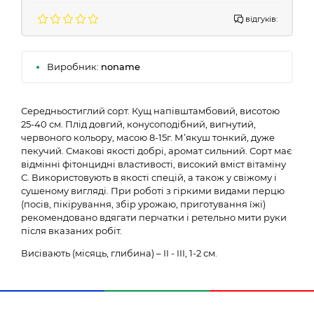
відгуків:
Виробник:
noname
Середньостиглий сорт. Кущ напівштамбовий, висотою
25-40 см. Плід довгий, конусоподібний, вигнутий,
червоного кольору, масою 8-15г. М’якуш тонкий, дуже
пекучий. Смакові якості добрі, аромат сильний. Сорт має
відмінні фітонцидні властивості, високий вміст вітаміну
С. Використовують в якості спецій, а також у свіжому і
сушеному вигляді. При роботі з гіркими видами перцю
(посів, пікірування, збір урожаю, приготування їжі)
рекомендовано вдягати перчатки і ретельно мити руки
після вказаних робіт.
Висівають (місяць, глибина) – II - III, 1-2 см.