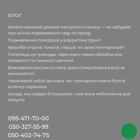
БЛОГ
Хочете хороший урожай наступного сезону — не забудьте
про осіннє підживлення саду та городу
Підживлення помідорів у відкритому ґрунті
Хвороби огірків, томатів, перців: як захистити врожай?
Попелиця на трояндах: ефективні схеми обробки для
тривалого та пишного цвітіння
Виживання рослин у спеку: роль стимуляторів росту та
амінокислот
Червневий набір дачника: які препарати мають бути в
аптечці садівника
Шкода, яку завдає білокрилка і чим вона небезпечна для
капусти
095-471-70-00
050-327-55-99
050-402-74-75