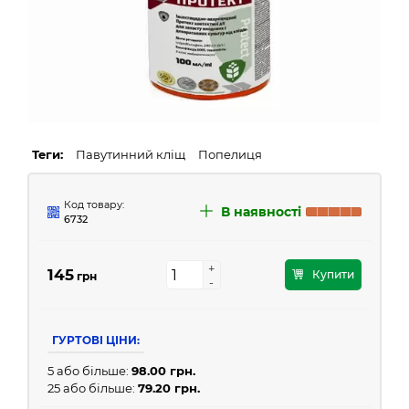
Теги:
Павутинний кліщ
Попелиця
Код товару:
В наявності
6732
+
+
145
Купити
грн
-
-
ГУРТОВІ ЦІНИ:
5 або більше:
98.00 грн.
25 або більше:
79.20 грн.