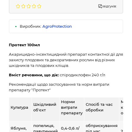
відгуків:
Виробник:
AgroProtection
Протект 100мл
Акарицидно-інсектицидний препарат контактної дії для
захисту плодових та декоративних рослин від різних
шкідників та плодових кліщів.
Вміст речовини, що діє:
спіродиклофен 240 г/л
Рекомендації щодо застосування та норм витрати
препарату "Протект"
Норми
Макс
Шкідливий
Спосіб та час
Культура
витрати
кратн
об'єкт
обробки
препарату
обро
попелиця,
обприскування
Яблуня,
0,4-0,6 л/
павутинний
під час
2