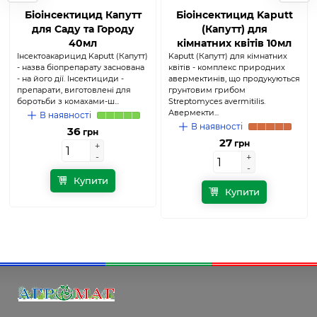
Біоінсектицид Капутт
Біоінсектицид Kaputt
для Саду та Городу
(Капутт) для
40мл
кімнатних квітів 10мл
Інсектоакарицид Kaputt (Капутт)
Kaputt (Капутт) для кімнатних
- назва біопрепарату заснована
квітів - комплекс природних
- на його дії. Інсектициди -
авермектинів, що продукуються
препарати, виготовлені для
грунтовим грибом
боротьби з комахами-ш...
Streptomyces avermitilis.
Авермекти...
В наявності
В наявності
36
грн
27
грн
+
+
-
-
+
+
-
-
Купити
Купити