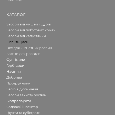
КАТАЛОГ
Засоби від мишей і щурів
Засоби від побутових комах
Засоби від капустянки
Інсектициди
Все для кімнатних рослин
Касети для розсади
Фунгіциди
Гербіциди
Насіння
Добрива
Протруйники
Засіб від слимаків
Засоби захисту рослин
Біопрепарати
Садовий інвентар
Ґрунти та субстрати