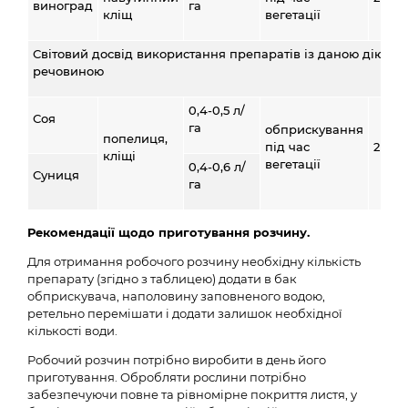
виноград
га
кліщ
вегетації
Світовий досвід використання препаратів із даною діючо
речовиною
0,4-0,5 л/
Соя
га
обприскування
попелиця,
під час
2
кліщі
вегетації
0,4-0,6 л/
Суниця
га
Рекомендації щодо приготування розчину.
Для отримання робочого розчину необхідну кількість
препарату (згідно з таблицею) додати в бак
обприскувача, наполовину заповненого водою,
ретельно перемішати і додати залишок необхідної
кількості води.
Робочий розчин потрібно виробити в день його
приготування. Обробляти рослини потрібно
забезпечуючи повне та рівномірне покриття листя, у