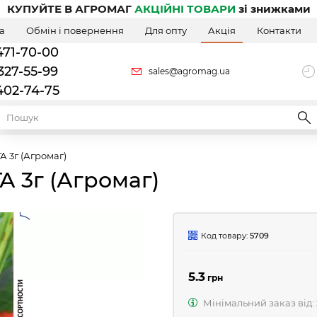
КУПУЙТЕ В АГРОМАГ
АКЦІЙНІ ТОВАРИ
зі знижками
а
Обмін і повернення
Для опту
Акція
Контакти
471-70-00
327-55-99
sales@agromag.ua
402-74-75
 3г (Агромаг)
А 3г (Агромаг)
Код товару:
5709
5.3
грн
Мінімальний заказ від: