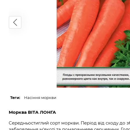
Теги:
Насіння моркви
Морква ВІТА ЛОНГА
Середньостиглий сорт моркви. Період від сходу до зб
забарвлення м'якоті та помаранчеве серцевини. Гол