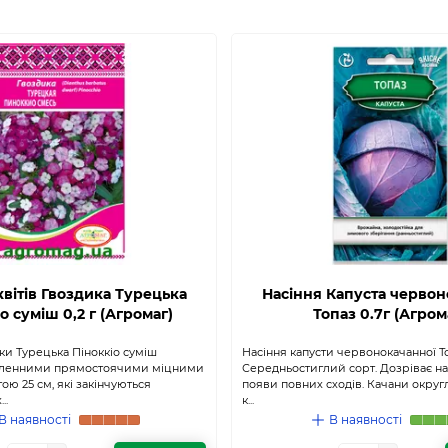
квітів Гвоздика Турецька
Насіння Капуста черво
о суміш 0,2 г (Агромаг)
Топаз 0.7г (Агром
ки Турецька Піноккіо суміш
Насіння капусти червонокачанної Т
сленними прямостоячими міцними
Середньостиглий сорт. Дозріває на 
ою 25 см, які закінчуються
появи повних сходів. Качани округл
..
к...
В наявності
В наявності