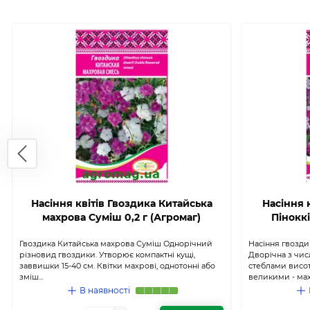
Насіння квітів Гвоздика Китайська
Насіння 
махрова Суміш 0,2 г (Агромаг)
Піноккі
Гвоздика Китайська махрова Суміш Однорічний
Насіння гвозди
різновид гвоздики. Утворює компактні кущі,
Дворічна з чи
заввишки 15-40 см. Квітки махрові, однотонні або
стеблами висот
зміш...
великими - мах.
В наявності