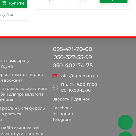
-
-
Купити
азу:
1
шт
095-471-70-00
050-327-55-99
я помідорів у
050-402-74-75
 ґрунті
рків, томатів, перців:
sales@agromag.ua
ти врожай?
Пн.-Пт. 9:00-17:00
а трояндах: ефективні
Сб. 10:00-15:00
бки для тривалого та
Зворотній дзвінок
ітіння
Facebook
рослин у спеку: роль
Instagram
ів росту та
Telegram
от
набір дачника: які
мають бути в аптечці