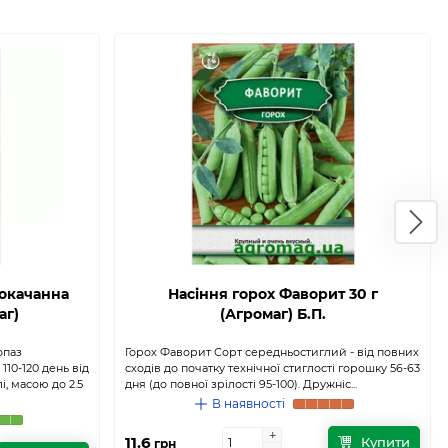
нокачанна
Насіння горох Фаворит 30 г
аг)
(Агромаг) Б.П.
опаз
Горох Фаворит Сорт середньостиглий - від повних
110-120 день від
сходів до початку технічної стиглості горошку 56-63
і, масою до 2.5
дня (до повної зрілості 95-100). Дружніс...
В наявності
+
+
11.6
Купити
грн