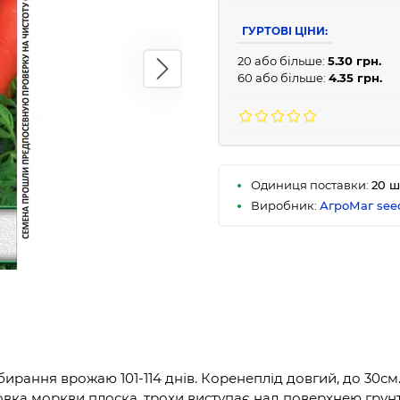
ГУРТОВІ ЦІНИ:
20 або більше:
5.30 грн.
60 або більше:
4.35 грн.
Одиниця поставки:
20 ш
Виробник:
АгроМаг see
ирання врожаю 101-114 днів. Коренеплід довгий, до 30см.
овка моркви плоска, трохи виступає над поверхнею грунт