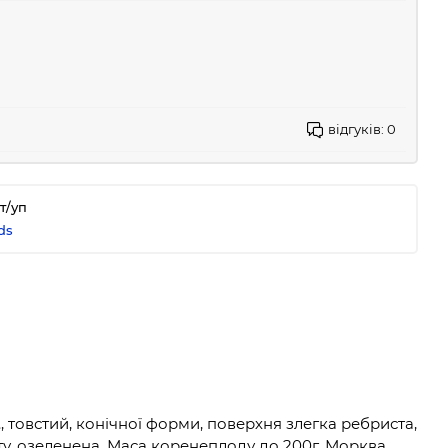
відгуків:
0
т/уп
ds
, товстий, конічної форми, поверхня злегка ребриста,
у, озеленена. Маса коренеплоду до 200г. Морква