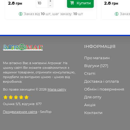
+
+
2.8
2.8
Купити
грн
грн
-
-
Заказ від
10
шт; шаг заказу:
10
шт
Заказ
ІНФОРМАЦІЯ
Про магазин
Ми вітаємо Вас в магазині Агромаг. На
Відгуки (127)
цьому сайті Ви можете ознайомитися з
нашими товарами, отримати консультацію,
Статті
придбати за вигідною ціною - ціною від
Доставка і оплата
виробника.
Обмін і повернення
Всі права захищені © 2026
Мапа сайту
Для опту
Оцінка:
5/5, відгуків: 677
Акція
Продвижение сайта
- SeoTop
Контакти