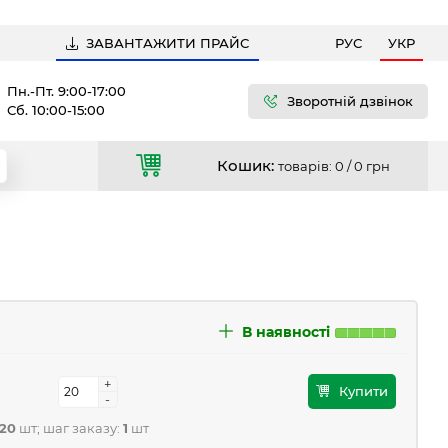
ЗАВАНТАЖИТИ ПРАЙС
РУС
УКР
Пн.-Пт. 9:00-17:00
Зворотній дзвінок
Сб. 10:00-15:00
Кошик:
товарів: 0 /
0 грн
В наявності
+
+
Купити
-
-
20
шт; шаг заказу:
1
шт