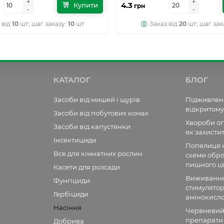
+
+
+
+
4.3
Купити
грн
-
-
-
-
 від
10
шт; шаг заказу:
10
шт
Заказ від
20
шт; шаг зак
КАТАЛОГ
БЛОГ
Засоби від мишей і щурів
Підживленн
відкритому
Засоби від побутових комах
Хвороби огі
Засоби від капустянки
як захисти
Інсектициди
Попелиця н
Все для кімнатних рослин
схеми обро
пишного цв
Касети для розсади
Виживання 
Фунгіциди
стимулятор
Гербіциди
амінокисл
Насіння
Червневий 
препарати 
Добрива