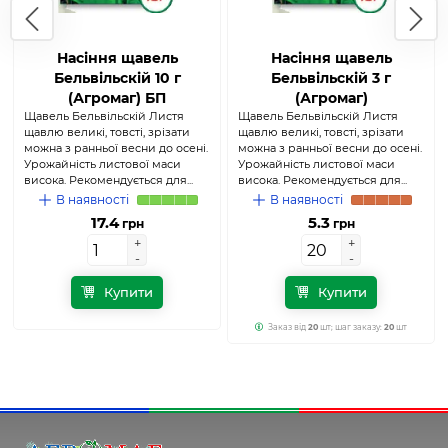
Насіння щавель
Насіння щавель
Бельвільскій 10 г
Бельвільскій 3 г
(Агромаг) БП
(Агромаг)
Щавель Бельвільскій Листя
Щавель Бельвільскій Листя
щавлю великі, товсті, зрізати
щавлю великі, товсті, зрізати
можна з ранньої весни до осені.
можна з ранньої весни до осені.
Урожайність листової маси
Урожайність листової маси
висока. Рекомендується для...
висока. Рекомендується для...
В наявності
В наявності
17.4
5.3
грн
грн
+
+
+
+
-
-
-
-
Купити
Купити
Заказ від
20
шт; шаг заказу:
20
шт