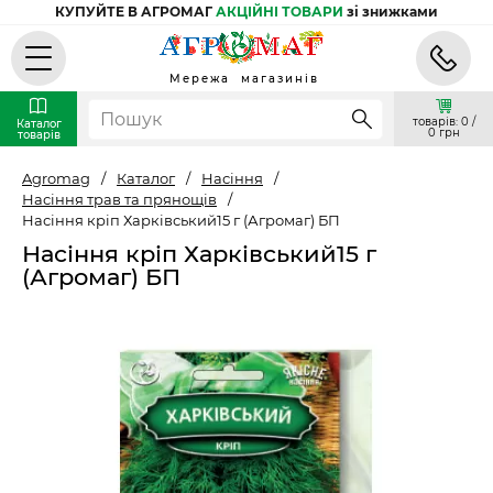
КУПУЙТЕ В АГРОМАГ
АКЦІЙНІ ТОВАРИ
зі знижками
Мережа магазинів
товарів: 0 /
Каталог
0 грн
товарів
Agromag
/
Каталог
/
Насіння
/
Насіння трав та прянощів
/
Насіння кріп Харківський15 г (Агромаг) БП
Насіння кріп Харківський15 г
(Агромаг) БП