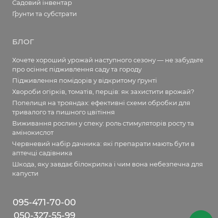
Садовий інвентар
Ґрунти та субстрати
БЛОГ
Хочете хороший урожай наступного сезону — не забудьте
про осіннє підживлення саду та городу
Підживлення помідорів у відкритому ґрунті
Хвороби огірків, томатів, перців: як захистити врожай?
Попелиця на трояндах: ефективні схеми обробки для
тривалого та пишного цвітіння
Виживання рослин у спеку: роль стимуляторів росту та
амінокислот
Червневий набір дачника: які препарати мають бути в
аптечці садівника
Шкода, яку завдає білокрилка і чим вона небезпечна для
капусти
095-471-70-00
050-327-55-99