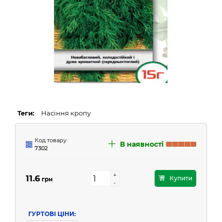
Теги:
Насіння кропу
Код товару:
В наявності
7302
+
+
11.6
Купити
грн
-
-
ГУРТОВІ ЦІНИ: