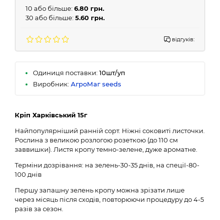
10 або більше:
6.80 грн.
30 або більше:
5.60 грн.
відгуків:
Одиниця поставки:
10шт/уп
Виробник:
АгроМаг seeds
Кріп Харківський 15г
Найпопулярніший ранній сорт. Ніжні соковиті листочки.
Рослина з великою розлогою розеткою (до 110 см
заввишки). Листя кропу темно-зелене, дуже ароматне.
Терміни дозрівання: на зелень-30-35 днів, на спеції-80-
100 днів
Першу запашну зелень кропу можна зрізати лише
через місяць після сходів, повторюючи процедуру до 4-5
разів за сезон.