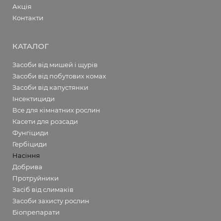
Акція
Контакти
КАТАЛОГ
Засоби від мишей і щурів
Засоби від побутових комах
Засоби від капустянки
Інсектициди
Все для кімнатних рослин
Касети для розсади
Фунгіциди
Гербіциди
Насіння
Добрива
Протруйники
Засіб від слимаків
Засоби захисту рослин
Біопрепарати