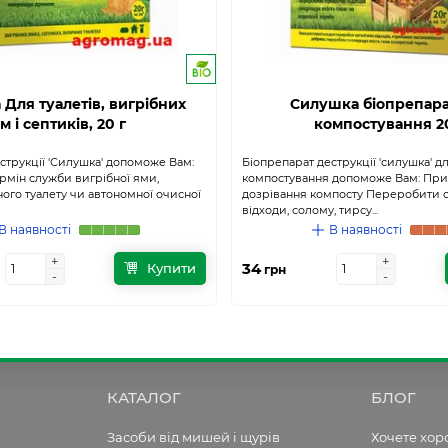
Для туалетів, вигрібних
Силушка біопрепара
м і септиків, 20 г
компостування 2
струкції 'Силушка' допоможе Вам:
Біопрепарат деструкції 'силушка' д
рмін служби вигрібної ями,
компостування допоможе Вам: Пр
ного туалету чи автономної очисної
дозрівання компосту Переробити о
відходи, солому, тирсу...
В наявності
В наявності
+
+
+
+
34
Купити
грн
-
-
-
-
КАТАЛОГ
БЛОГ
Засоби від мишей і щурів
Хочете хо