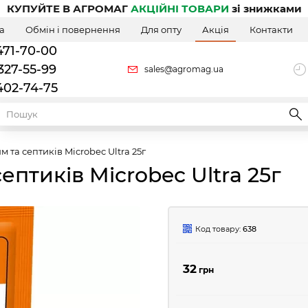
КУПУЙТЕ В АГРОМАГ
АКЦІЙНІ ТОВАРИ
зі знижками
а
Обмін і повернення
Для опту
Акція
Контакти
471-70-00
327-55-99
sales@agromag.ua
402-74-75
м та септиків Microbec Ultra 25г
ептиків Microbec Ultra 25г
Код товару:
638
32
грн