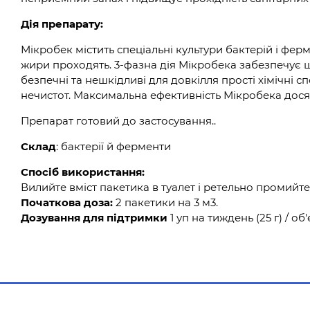
Дія препарату:
Мікробек містить спеціальні культури бактерій і фер
жири проходять. 3-фазна дія Мікробека забезпечує 
безпечні та нешкідливі для довкілля прості хімічні с
нечистот. Максимальна ефективність Мікробека дося
Препарат готовий до застосування..
Склад
: бактерії й ферменти
Спосіб використання:
Вилийте вміст пакетика в туалет і ретельно промийт
Початкова доза:
2 пакетики на 3 м3.
Дозування для підтримки
1 уп на тиждень (25 г) / об