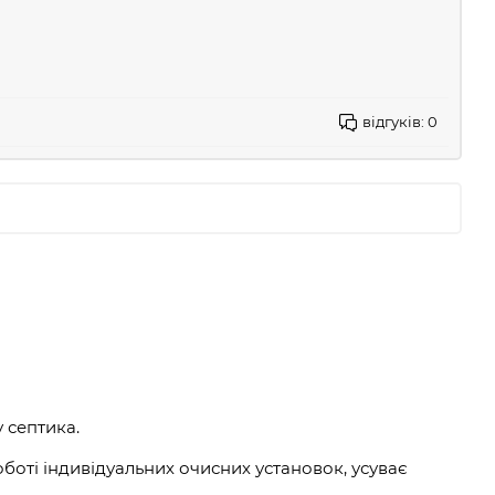
відгуків:
0
 септика.
боті індивідуальних очисних установок, усуває