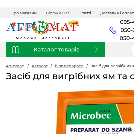
Про магазин
Відгуки (127)
Статті
Доставка і оплат
095-
050-
050-
Мережа магазинів
Каталог товарів
Agromag
/
Каталог
/
Біопрепарати
/
Засіб для вигрібних я
Засіб для вигрібних ям та с