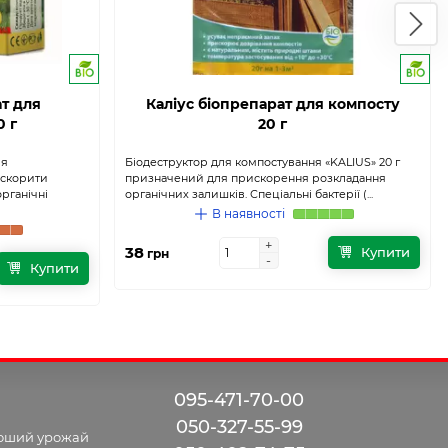
т для
Каліус біопрепарат для компосту
0 г
20 г
ля
Біодеструктор для компостування «KALIUS» 20 г
искорити
призначений для прискорення розкладання
рганічні
органічних залишків. Спеціальні бактерії (...
В наявності
+
+
38
Купити
грн
-
-
Купити
095-471-70-00
050-327-55-99
роший урожай