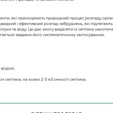
менти, які прискорюють природний процес розпаду органіч
швидкий і ефективний розпад забруднень, які підлягаю
полуки та воду. Це дає змогу видаляти із септика накопич
гається завдяки його систематичному застосуванню.
е водою.
'єм септика: на кожні 2-3 м3 ємності септика.