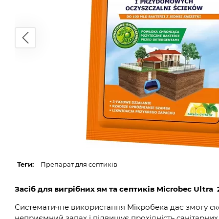
Теги:
Препарат для септиків
Засіб для вигрібних ям та септиків Microbec Ultra
Систематичне використання Мікробека дає змогу скор
неприємний запах і підвищує прохідність санітарних