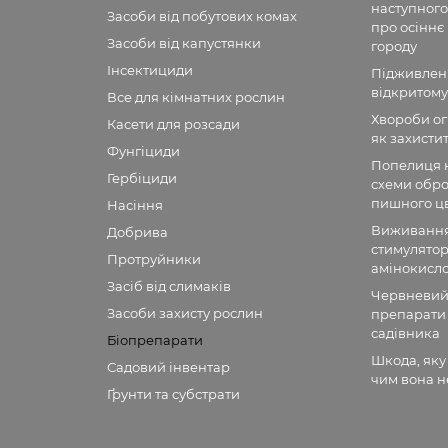
наступного
Засоби від побутових комах
про осіннє
Засоби від капустянки
городу
Інсектициди
Підживленн
відкритому
Все для кімнатних рослин
Хвороби огі
Касети для розсади
як захисти
Фунгіциди
Попелиця н
Гербіциди
схеми обро
пишного цв
Насіння
Виживання 
Добрива
стимулятор
Протруйники
амінокисл
Засіб від слимаків
Червневий 
Засоби захисту рослин
препарати 
садівника
Біопрепарати
Шкода, яку
Садовий інвентар
чим вона н
Ґрунти та субстрати