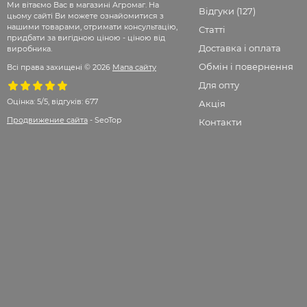
Ми вітаємо Вас в магазині Агромаг. На
Відгуки (127)
цьому сайті Ви можете ознайомитися з
нашими товарами, отримати консультацію,
Статті
придбати за вигідною ціною - ціною від
Доставка і оплата
виробника.
Обмін і повернення
Всі права захищені © 2026
Мапа сайту
Для опту
Оцінка:
5/5, відгуків: 677
Акція
Продвижение сайта
- SeoTop
Контакти