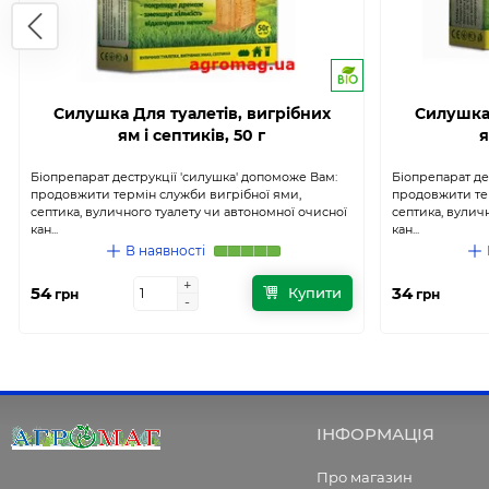
Силушка Для туалетів, вигрібних
Силушка 
ям і септиків, 50 г
я
Біопрепарат деструкції 'силушка' допоможе Вам:
Біопрепарат де
продовжити термін служби вигрібної ями,
продовжити те
септика, вуличного туалету чи автономної очисної
септика, вулич
кан...
кан...
В наявності
+
+
54
34
Купити
грн
грн
-
-
ІНФОРМАЦІЯ
Про магазин