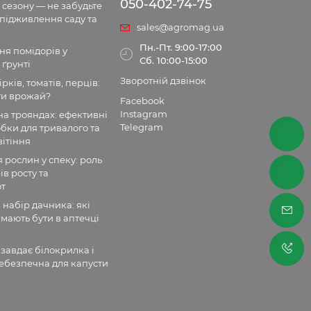
050-402-74-75
 сезону — не забудьте
 підживлення саду та
sales@agromag.ua
Пн.-Пт. 9:00-17:00
я помідорів у
Сб. 10:00-15:00
 ґрунті
Зворотній дзвінок
рків, томатів, перців:
ти врожай?
Facebook
Instagram
а трояндах: ефективні
Telegram
бки для тривалого та
ітіння
рослин у спеку: роль
ів росту та
от
набір дачника: які
мають бути в аптечці
 завдає білокрилка і
ебезпечна для капусти