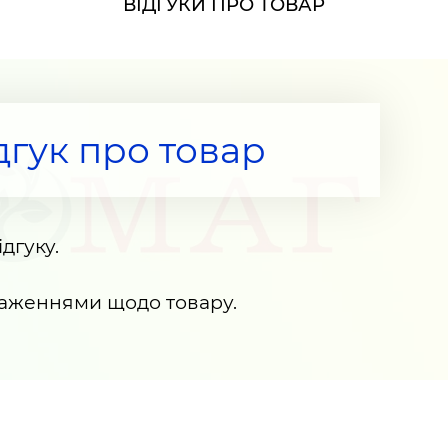
ВІДГУКИ ПРО ТОВАР
дгук про товар
дгуку.
раженнями щодо товару.