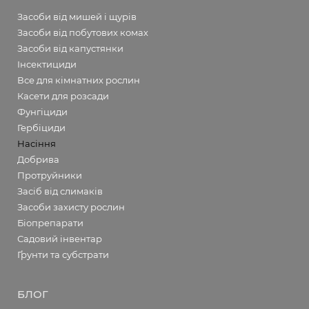
Засоби від мишей і щурів
Засоби від побутових комах
Засоби від капустянки
Інсектициди
Все для кімнатних рослин
Касети для розсади
Фунгіциди
Гербіциди
Насіння
Добрива
Протруйники
Засіб від слимаків
Засоби захисту рослин
Біопрепарати
Садовий інвентар
Ґрунти та субстрати
БЛОГ