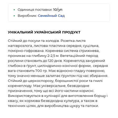
Одиниця поставки:
10/уп
Виробник:
Семейный Сад
УНІКАЛЬНИЙ УКРАЇНСЬКИЙ ПРОДУКТ
Стійкий до посухи та холодів. Розетка листя
напіврозлога, листова пластина середня, суцільна,
помірно-гофрована. Коренева система стрижнева,
проникає на глибину 2-2,5 м. Вегетаційний період
рослини становить до 120 днів. Коренеплід занурений
глибоко в ґрунт, циліндрично-конічної форми, середня
вага становить 700 гр. Має відносно гладку поверхню,
тому значно меньше залипає ґрунтом під час збирання.
Стійкий до церкоспорозу, борошнистої роси та гнилі
коренеплоду. Має універсальне, безвідходне
призначення, тому що всі його частини корисні.
Використовується в кулінарії для виготовлення борщу і
квасу, як кормова безвідходна культура, а також в
технічних цілях, для виробництва цукру та патоки.