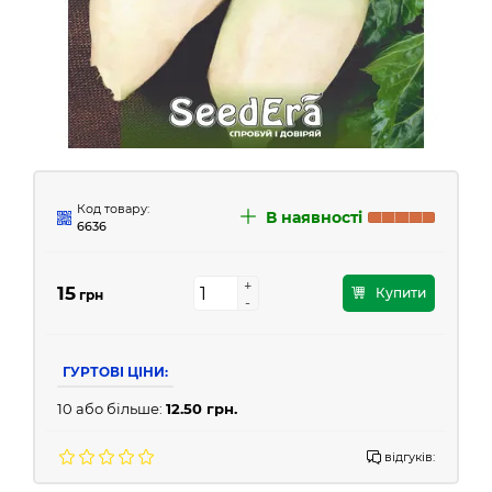
Код товару:
В наявності
6636
+
+
15
Купити
грн
-
-
ГУРТОВІ ЦІНИ:
10 або більше:
12.50 грн.
відгуків: