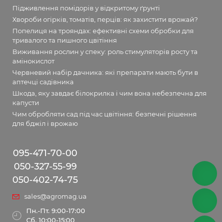
Підживлення помідорів у відкритому ґрунті
Хвороби огірків, томатів, перців: як захистити врожай?
Попелиця на трояндах: ефективні схеми обробки для
тривалого та пишного цвітіння
Виживання рослин у спеку: роль стимуляторів росту та
амінокислот
Червневий набір дачника: які препарати мають бути в
аптечці садівника
Шкода, яку завдає білокрилка і чим вона небезпечна для
капусти
Чим обробляти сад під час цвітіння: безпечні рішення
для бджіл і врожаю
095-471-70-00
050-327-55-99
050-402-74-75
sales@agromag.ua
Пн.-Пт. 9:00-17:00
Сб. 10:00-15:00