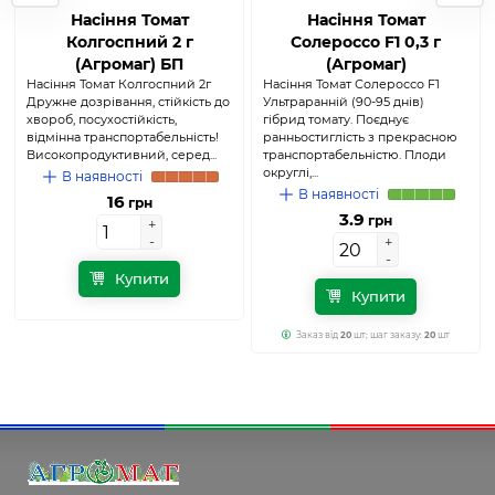
Насіння Томат
Насіння Томат
Колгоспний 2 г
Солероссо F1 0,3 г
(Агромаг) БП
(Агромаг)
Насіння Томат Колгоспний 2г
Насіння Томат Солероссо F1
Дружне дозрівання, стійкість до
Ультраранній (90-95 днів)
хвороб, посухостійкість,
гібрид томату. Поєднує
відмінна транспортабельність!
ранньостиглість з прекрасною
Високопродуктивний, серед...
транспортабельністю. Плоди
округлі,...
В наявності
В наявності
16
грн
3.9
грн
+
+
-
-
+
+
-
-
Купити
Купити
Заказ від
20
шт; шаг заказу:
20
шт