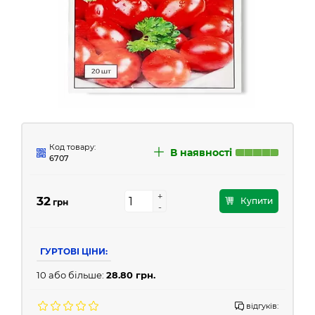
Код товару:
В наявності
6707
+
+
32
Купити
грн
-
-
ГУРТОВІ ЦІНИ:
10 або більше:
28.80 грн.
відгуків: