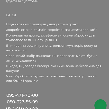
Ґрунти та субстрати
БЛОГ
Підживлення помідорів у відкритому ґрунті
Хвороби огірків, томатів, перців: як захистити врожай?
Попелиця на трояндах: ефективні схеми обробки для
тривалого та пишного цвітіння
Виживання рослин у спеку: роль стимуляторів росту та
амінокислот
Червневий набір дачника: які препарати мають бути в
аптечці садівника
Шкода, яку завдає білокрилка і чим вона небезпечна для
капусти
Чим обробляти сад під час цвітіння: безпечні рішення
для бджіл і врожаю
095-471-70-00
050-327-55-99
050-402-74-75