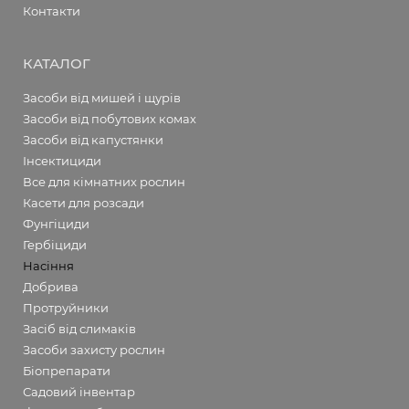
Контакти
КАТАЛОГ
Засоби від мишей і щурів
Засоби від побутових комах
Засоби від капустянки
Інсектициди
Все для кімнатних рослин
Касети для розсади
Фунгіциди
Гербіциди
Насіння
Добрива
Протруйники
Засіб від слимаків
Засоби захисту рослин
Біопрепарати
Садовий інвентар