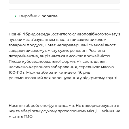
Виробник:
noname
Новий гібрид середньостиглого сливоподібного томату з
чудовим зав’язуванням плодів і високим виходом
товарної продукції. Має неперевершені смакові якості,
завдяки високому вмісту сухих речовин. Рослина
детермінантна, вирізняється високою врожайністю.
Плоди кубовидноовальної форми, м'ясисті, щільні,
насичено-червоного забарвлення, середньою масою
100-110 г. Можна збирати китицею. Гібрид
рекомендований для вирощування у відкритому ґрунті.
Насіння оброблено фунгіцидами. Не використовувати в
їжу та зберігaти у сухому прохолодному місці. Насіння не
містить ГМО.