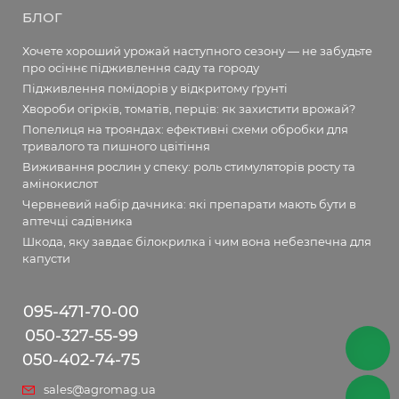
БЛОГ
Хочете хороший урожай наступного сезону — не забудьте
про осіннє підживлення саду та городу
Підживлення помідорів у відкритому ґрунті
Хвороби огірків, томатів, перців: як захистити врожай?
Попелиця на трояндах: ефективні схеми обробки для
тривалого та пишного цвітіння
Виживання рослин у спеку: роль стимуляторів росту та
амінокислот
Червневий набір дачника: які препарати мають бути в
аптечці садівника
Шкода, яку завдає білокрилка і чим вона небезпечна для
капусти
095-471-70-00
050-327-55-99
050-402-74-75
sales@agromag.ua