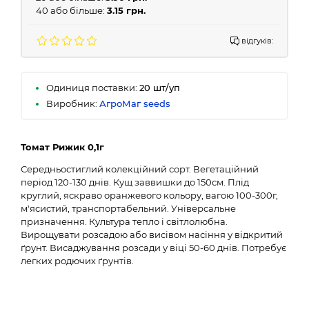
40 або більше:
3.15 грн.
відгуків:
Одиниця поставки:
20 шт/уп
Виробник:
АгроМаг seeds
Томат Рижик 0,1г
Середньостиглий колекційний сорт. Вегетаційний
період 120-130 днів. Кущ заввишки до 150см. Плід
круглий, яскраво оранжевого кольору, вагою 100-300г,
м'ясистий, транспортабельний. Універсальне
призначення. Культура тепло і світлолюбна.
Вирощувати розсадою або висівом насіння у відкритий
ґрунт. Висаджування розсади у віці 50-60 днів. Потребує
легких родючих ґрунтів.