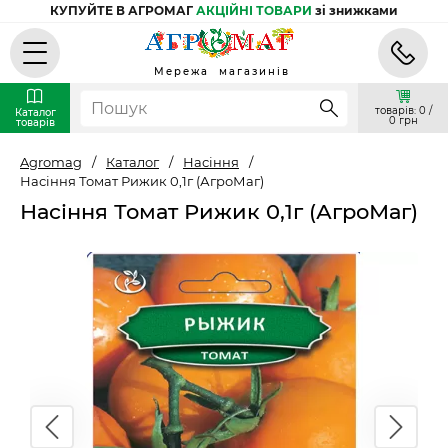
КУПУЙТЕ В АГРОМАГ
АКЦІЙНІ ТОВАРИ
зі знижками
Мережа магазинів
товарів: 0 /
Каталог
0 грн
товарів
Agromag
/
Каталог
/
Насіння
/
Насіння Томат Рижик 0,1г (АгроМаг)
Насіння Томат Рижик 0,1г (АгроМаг)