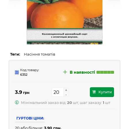
Теги:
Насіння томатів
Код товару:
В наявності
6352
+
+
3.9
Купити
грн
-
-
Мінімальний заказ від:
20
шт; шаг заказу:
1
шт
ГУРТОВІ ЦІНИ:
20 або більше:
3.90 грн.