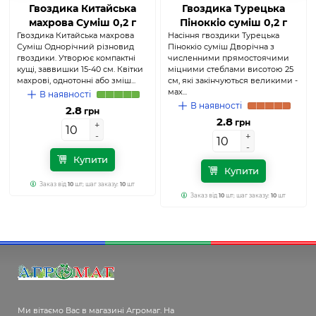
Гвоздика Китайська
Гвоздика Турецька
махрова Суміш 0,2 г
Піноккіо суміш 0,2 г
Гвоздика Китайська махрова
(Агромаг)
Насіння гвоздики Турецька
(Агромаг)
Суміш Однорічний різновид
Піноккіо суміш Дворічна з
гвоздики. Утворює компактні
численними прямостоячими
кущі, заввишки 15-40 см. Квітки
міцними стеблами висотою 25
махрові, однотонні або зміш...
см, які закінчуються великими -
мах...
В наявності
В наявності
2.8
грн
2.8
грн
+
+
-
-
+
+
-
-
Купити
Купити
Заказ від
10
шт; шаг заказу:
10
шт
Заказ від
10
шт; шаг заказу:
10
шт
Ми вітаємо Вас в магазині Агромаг. На