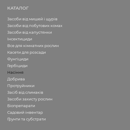
КАТАЛОГ
Засоби від мишей і щурів
Засоби від побутових комах
Засоби від капустянки
Інсектициди
Все для кімнатних рослин
Касети для розсади
Фунгіциди
Гербіциди
Насіння
Добрива
Протруйники
Засіб від слимаків
Засоби захисту рослин
Біопрепарати
Садовий інвентар
Ґрунти та субстрати