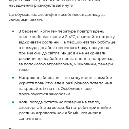
насадження ризикують загинути.
Це обумовлює специфічні особливості догляду за
хвойними навесні:
З березня, коли температура повітря вдень
почне стабільно сягати 2-4°С, починайте потроху
відкривати рослини. На перших етапах робіть це
в похмурі дні або з північного боку, поступово
привчаючи до світла. Якщо ви не накривали
рослини, то подбайте про затінення, наприклад,
за допомогою агроволокна, мішковини, фанери
тощо.
Наприкінці березня — початку квітня знімайте
укриття повністю, але в разі різкого потепління
накривайте їх на ніч. Особливо якщо
прогнозуються заморозки.
Коли погода остаточно поверне на тепло,
спостерігайте за хвоєю. За потреби притіняйте
рослину агроволокном або мішковиною в
сонячні дні.