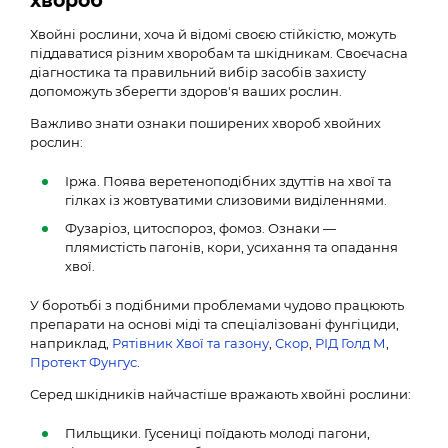
хвороб
Хвойні рослини, хоча й відомі своєю стійкістю, можуть
піддаватися різним хворобам та шкідникам. Своєчасна
діагностика та правильний вибір засобів захисту
допоможуть зберегти здоров'я ваших рослин.
Важливо знати ознаки поширених хвороб хвойних
рослин:
Іржа. Поява веретеноподібних здуттів на хвої та
гілках із жовтуватими слизовими виділеннями.
Фузаріоз, цитоспороз, фомоз. Ознаки —
плямистість пагонів, кори, усихання та опадання
хвої.
У боротьбі з подібними проблемами чудово працюють
препарати на основі міді та спеціалізовані фунгіциди,
наприклад,
Рятівник Хвої та газону
,
Скор
,
РІД Голд М
,
Протект Фунгус
.
Серед шкідників найчастіше вражають хвойні рослини:
Пильщики. Гусениці поїдають молоді пагони,