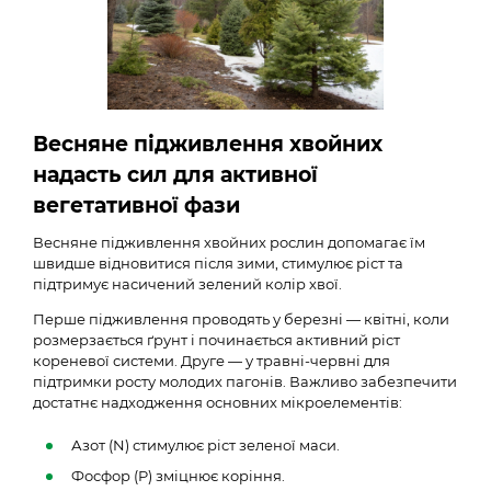
Весняне підживлення хвойних
надасть сил для активної
вегетативної фази
Весняне підживлення хвойних рослин допомагає їм
швидше відновитися після зими, стимулює ріст та
підтримує насичений зелений колір хвої.
Перше підживлення проводять у березні — квітні, коли
розмерзається ґрунт і починається активний ріст
кореневої системи. Друге — у травні-червні для
підтримки росту молодих пагонів. Важливо забезпечити
достатнє надходження основних мікроелементів:
Азот (N) стимулює ріст зеленої маси.
Фосфор (P) зміцнює коріння.