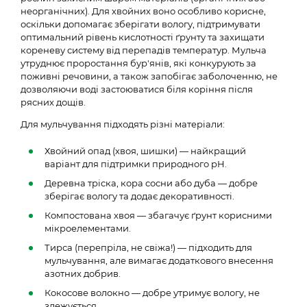
неорганічних). Для хвойних воно особливо корисне,
оскільки допомагає зберігати вологу, підтримувати
оптимальний рівень кислотності ґрунту та захищати
кореневу систему від перепадів температур. Мульча
утруднює проростання бур'янів, які конкурують за
поживні речовини, а також запобігає заболоченню, не
дозволяючи воді застоюватися біля коріння після
рясних дощів.
Для мульчування підходять різні матеріали:
Хвойний опад (хвоя, шишки) — найкращий
варіант для підтримки природного pH.
Деревна тріска, кора сосни або дуба — добре
зберігає вологу та додає декоративності.
Компостована хвоя — збагачує ґрунт корисними
мікроелементами.
Тирса (перепріла, не свіжа!) — підходить для
мульчування, але вимагає додаткового внесення
азотних добрив.
Кокосове волокно — добре утримує вологу, не
злежується.