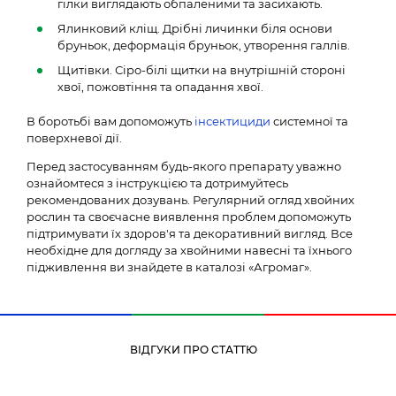
гілки виглядають обпаленими та засихають.
Ялинковий кліщ. Дрібні личинки біля основи
бруньок, деформація бруньок, утворення галлів.
Щитівки. Сіро-білі щитки на внутрішній стороні
хвої, пожовтіння та опадання хвої.
В боротьбі вам допоможуть
інсектициди
системної та
поверхневої дії.
Перед застосуванням будь-якого препарату уважно
ознайомтеся з інструкцією та дотримуйтесь
рекомендованих дозувань. Регулярний огляд хвойних
рослин та своєчасне виявлення проблем допоможуть
підтримувати їх здоров'я та декоративний вигляд. Все
необхідне для догляду за хвойними навесні та їхнього
підживлення ви знайдете в каталозі «Агромаг».
ВІДГУКИ ПРО СТАТТЮ