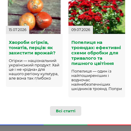
15.07.2026
09.07.2026
Хвороби огірків,
Попелиця на
томатів, перців: як
трояндах: ефективні
захистити врожай?
схеми обробки для
тривалого та
Огірки — національний
пишного цвітіння
український продукт. Хай
це і не «рідна» для
Попелиця — один із
нашого регіону культура,
найпоширеніших і
але вона так глибоко
водночас
увійшла в побут, що вже
найнебезпечніших
стала традиційною…
шкідників троянд. Попри
мініатюрні розміри,
колонії цих комах здатні
за лічені дні послабити
абсолютно здоровий
кущ…
Всі статті