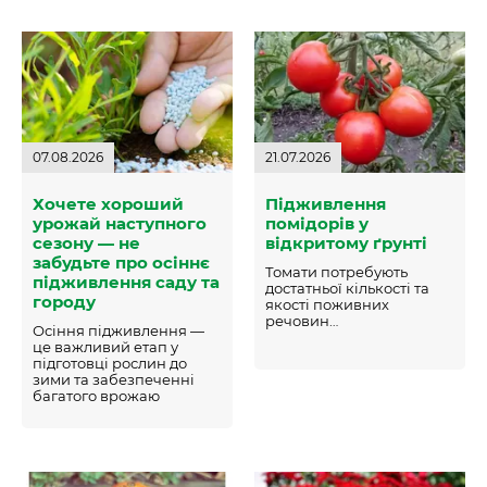
07.08.2026
21.07.2026
Хочете хороший
Підживлення
урожай наступного
помідорів у
сезону — не
відкритому ґрунті
забудьте про осіннє
Томати потребують
підживлення саду та
достатньої кількості та
городу
якості поживних
речовин…
Осіння підживлення —
це важливий етап у
підготовці рослин до
зими та забезпеченні
багатого врожаю
наступного року…