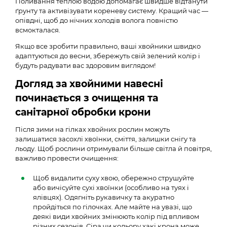
Поливання теплою водою допомагає швидше відтанути
ґрунту та активізувати кореневу систему. Кращий час —
опівдні, щоб до нічних холодів волога повністю
всмокталася.
Якщо все зробити правильно, ваші хвойники швидко
адаптуються до весни, збережуть свій зелений колір і
будуть радувати вас здоровим виглядом!
Догляд за хвойними навесні
починається з очищення та
санітарної обробки крони
Після зими на гілках хвойних рослин можуть
залишатися засохлі хвоїнки, сміття, залишки снігу та
льоду. Щоб рослини отримували більше світла й повітря,
важливо провести очищення:
Щоб видалити суху хвою, обережно струшуйте
або вичісуйте сухі хвоїнки (особливо на туях і
ялівцях). Одягніть рукавичку та акуратно
пройдіться по гілочках. Але майте на увазі, що
деякі види хвойних змінюють колір під впливом
різних сезонів. Сіра чи кольору хакі крона може