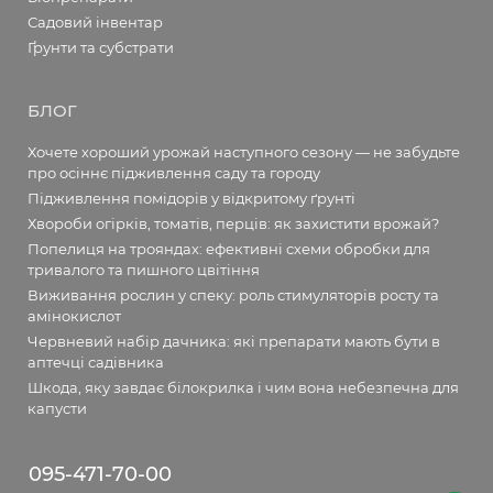
Садовий інвентар
Ґрунти та субстрати
БЛОГ
Хочете хороший урожай наступного сезону — не забудьте
про осіннє підживлення саду та городу
Підживлення помідорів у відкритому ґрунті
Хвороби огірків, томатів, перців: як захистити врожай?
Попелиця на трояндах: ефективні схеми обробки для
тривалого та пишного цвітіння
Виживання рослин у спеку: роль стимуляторів росту та
амінокислот
Червневий набір дачника: які препарати мають бути в
аптечці садівника
Шкода, яку завдає білокрилка і чим вона небезпечна для
капусти
095-471-70-00