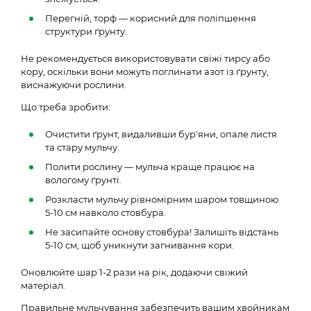
Перегній, торф — корисний для поліпшення
структури ґрунту.
Не рекомендується використовувати свіжі тирсу або
кору, оскільки вони можуть поглинати азот із ґрунту,
виснажуючи рослини.
Що треба зробити:
Очистити ґрунт, видаливши бур'яни, опале листя
та стару мульчу.
Полити рослину — мульча краще працює на
вологому ґрунті.
Розкласти мульчу рівномірним шаром товщиною
5-10 см навколо стовбура.
Не засипайте основу стовбура! Залишіть відстань
5-10 см, щоб уникнути загнивання кори.
Оновлюйте шар 1-2 рази на рік, додаючи свіжий
матеріал.
Правильне мульчування забезпечить вашим хвойникам