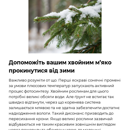
Допоможіть вашим хвойним м’яко
прокинутися від зими
Важливо розуміти от що. Перші яскраві сонячні промені
за умови плюсових температур запускають активний
процес фотосинтезу. Хвойним рослинам для цього
потрібні великі обсяги води. Але ґрунт не встигає так
швидко відтанути, через що коренева система
залишається млявою та не здатна забезпечити достатнє
надходження вологи. Такий дисонанс призводить до
пересихання крони. Якщо великі рослини зазвичай
відбуваються не таким красивим зовнішнім виглядом
через пожовклу та обсипану хвою, то маленькі