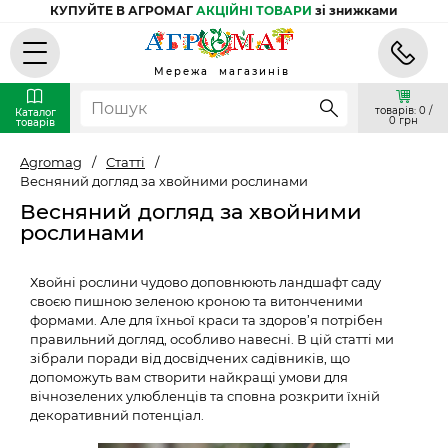
КУПУЙТЕ В АГРОМАГ
АКЦІЙНІ ТОВАРИ
зі знижками
Мережа магазинів
товарів: 0 /
Каталог
0 грн
товарів
Agromag
/
Статті
/
Весняний догляд за хвойними рослинами
Весняний догляд за хвойними
рослинами
Хвойні рослини чудово доповнюють ландшафт саду
своєю пишною зеленою кроною та витонченими
формами. Але для їхньої краси та здоров’я потрібен
правильний догляд, особливо навесні. В цій статті ми
зібрали поради від досвідчених садівників, що
допоможуть вам створити найкращі умови для
вічнозелених улюбленців та сповна розкрити їхній
декоративний потенціал.