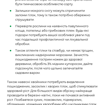
бути тимчасовою особливістю сорту.
Залишки мокрого снігу можуть спричинити
заломи гілок, тому їх також потрібно обережно
струшувати.
Перевірте рослини на наявність павутинного
кліща, попелиці або грибкових плям. Будь-які
підозри потребують вашої особливої уваги під
час подальшої профілактичної чи лікувальної
обробки.
Також оглянте гілки та стовбур, чи немає тріщин,
викликаних надмірними морозами. Зачистіть
пошкодження гострим ножем до здорової
деревини, обробіть 3% мідним купоросом, дайте
підсохнути, після чого щільно запечатайте
садовим варом.
Також навесні хвойники потребують видалення
пошкоджених, засохлих і хворих гілок, щоб стимулювати
здоровий ріст. Для більшості видів обрізку найкраще
проводити в березні-квітні, поки не почався активний
ріст. Позбавтеся сухих, пожовклих, підмерзлих,
обламаних, уражених хворобами або шкідниками гілок.