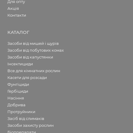
Для опту
Акція
Контакти
КАТАЛОГ
Засоби від мишей і щурів
Засоби від побутових комах
Засоби від капустянки
Інсектициди
Все для кімнатних рослин
Касети для розсади
Фунгіциди
Гербіциди
Насіння
Добрива
Протруйники
Засіб від слимаків
Засоби захисту рослин
Біопрепарати