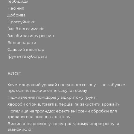
Гербіциди
Насіння
Добрива
Протруйники
Засіб від слимаків
Засоби захисту рослин
Біопрепарати
Садовий інвентар
Ґрунти та субстрати
БЛОГ
Хочете хороший урожай наступного сезону — не забудьте
про осіннє підживлення саду та городу
Підживлення помідорів у відкритому ґрунті
Хвороби огірків, томатів, перців: як захистити врожай?
Попелиця на трояндах: ефективні схеми обробки для
тривалого та пишного цвітіння
Виживання рослин у спеку: роль стимуляторів росту та
амінокислот