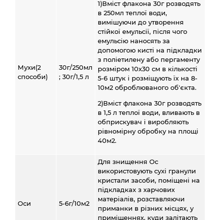
1)Вміст флакона 30г розводять
в 250мл теплої води,
вимішуючи до утворення
стійкої емульсії, після чого
емульсію наносять за
допомогою кисті на підкладки
з поліетилену або пергаменту
Мухи(2
30г/250мл
розміром 10х30 см в кількості
способи)
; 30г/1,5 л
5-6 штук і розміщують їх на 8-
10м2 оброблюваного об'єкта.
2)Вміст флакона 30г розводять
в 1,5 л теплої води, вливають в
обприскувач і виробляють
рівномірну обробку на площі
40м2.
Для знищення Ос
використовують сухі гранули
кристали засоби, поміщені на
підкладках з харчових
матеріалів, розставляючи
Оси
5-6г/10м2
приманки в різних місцях, у
приміщеннях, куди залітають