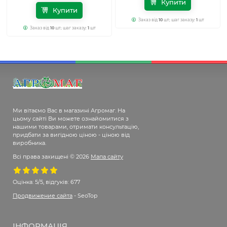
Купити
Купити
Заказ від
10
шт; шаг заказу:
1
шт
Заказ від
10
шт; шаг заказу:
1
шт
Ми вітаємо Вас в магазині Агромаг. На
цьому сайті Ви можете ознайомитися з
нашими товарами, отримати консультацію,
придбати за вигідною ціною - ціною від
виробника.
Всі права захищені © 2026
Мапа сайту
Оцінка:
5/5, відгуків: 677
Продвижение сайта
- SeoTop
ІНФОРМАЦІЯ