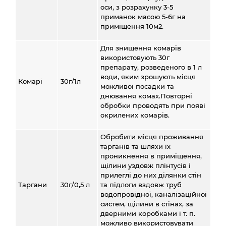
оси, з розрахунку 3-5
приманок масою 5-6г на
приміщення 10м2.
Для знищення комарів
використовують 30г
препарату, розведеного в 1 л
води, яким зрошують місця
Комарі
30г/1л
можливої посадки та
днювання комах.Повторні
обробки проводять при появі
окрилених комарів.
Обробити місця проживання
тарганів та шляхи їх
проникнення в приміщення,
щілини уздовж плінтусів і
прилеглі до них ділянки стін
Таргани
30г/0,5 л
та підлоги вздовж труб
водопровідної, каналізаційної
систем, щілини в стінах, за
дверними коробками і т. п.
можливо використовувати