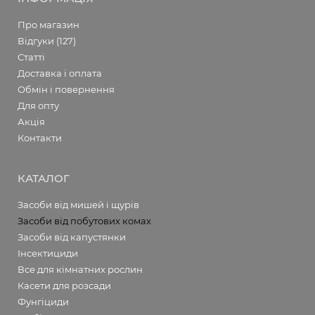
Про магазин
Відгуки (127)
Статті
Доставка і оплата
Обмін і повернення
Для опту
Акція
Контакти
КАТАЛОГ
Засоби від мишей і щурів
Засоби від побутових комах
Засоби від капустянки
Інсектициди
Все для кімнатних рослин
Касети для розсади
Фунгіциди