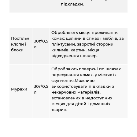
підкладки.
Обробляють місця проживання
Постільні
комах: щілини в стінах і меблів, за
30г/0,5
клопи і
плінтусами, зворотні сторони
л
блохи
килимів, картин, місця
відходження шпалер.
Обробляють поверхні по шляхах
пересування комах, у місцях їх
скупчення.Можливо
30г/0,5
використовувати підкладки з
Мурахи
л
нехарчових матеріалів,
встановлених в недоступних
місцях для дітей і домашніх
тварин.