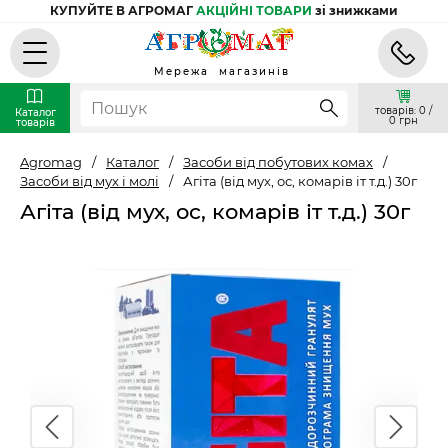
КУПУЙТЕ В АГРОМАГ
АКЦІЙНІ ТОВАРИ
зі знижками
Мережа магазинів
товарів: 0 /
Каталог
0 грн
товарів
Agromag
/
Каталог
/
Засоби від побутових комах
/
Засоби від мух і молі
/
Агіта (від мух, ос, комарів іт т.д.) 30г
Агіта (від мух, ос, комарів іт т.д.) 30г