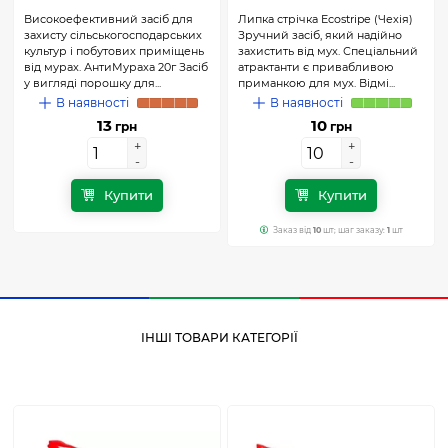
Високоефективний засіб для
Липка стрічка Ecostripe (Чехія)
захисту сільськогосподарських
Зручний засіб, який надійно
культур і побутових приміщень
захистить від мух. Спеціальний
від мурах. АнтиМураха 20г Засіб
атрактанти є привабливою
у вигляді порошку для...
приманкою для мух. Відмі...
В наявності
В наявності
13
10
грн
грн
+
+
+
+
-
-
-
-
Купити
Купити
Заказ від
10
шт; шаг заказу:
1
шт
ІНШІ ТОВАРИ КАТЕГОРІЇ