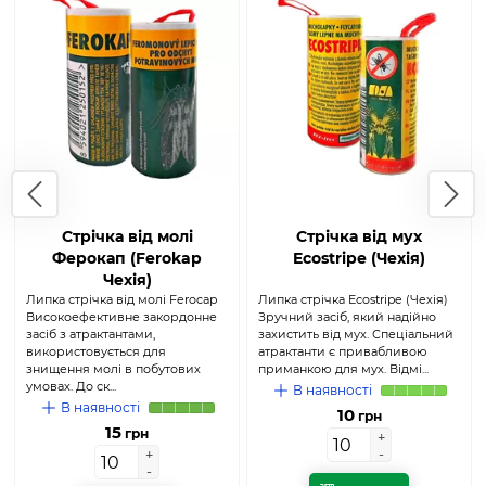
Стрічка від молі
Стрічка від мух
Ферокап (Ferokap
Ecostripe (Чехія)
Чехія)
Липка стрічка від молі Ferocap
Липка стрічка Ecostripe (Чехія)
Високоефективне закордонне
Зручний засіб, який надійно
засіб з атрактантами,
захистить від мух. Спеціальний
використовується для
атрактанти є привабливою
знищення молі в побутових
приманкою для мух. Відмі...
умовах. До ск...
В наявності
В наявності
10
грн
15
грн
+
+
-
-
+
+
-
-