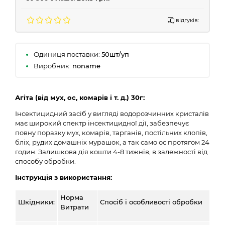
відгуків:
Одиниця поставки:
50шт/уп
Виробник:
noname
Агіта (від мух, ос, комарів і т. д.) 30г:
Інсектицидний засіб у вигляді водорозчинних кристалів
має широкий спектр інсектицидної дії, забезпечує
повну поразку мух, комарів, тарганів, постільних клопів,
бліх, рудих домашніх мурашок, а так само ос протягом 24
годин. Залишкова дія кошти 4-8 тижнів, в залежності від
способу обробки.
Інструкція з використання:
Норма
Шкідники:
Спосіб і особливості обробки
Витрати