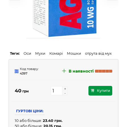
Теги:
Оси
Мухи
Комарі
Мошки
отрута від мух
Код товару:
В наявності
4397
+
+
40
Купити
грн
-
-
ГУРТОВІ ЦІНИ:
10 або більше:
23.40 грн.
50 або більше:
20.15 грн.