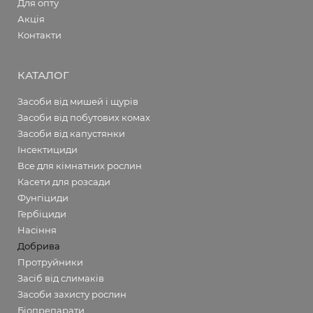
Для опту
Акція
Контакти
КАТАЛОГ
Засоби від мишей і щурів
Засоби від побутових комах
Засоби від капустянки
Інсектициди
Все для кімнатних рослин
Касети для розсади
Фунгіциди
Гербіциди
Насіння
Добрива
Протруйники
Засіб від слимаків
Засоби захисту рослин
Біопрепарати