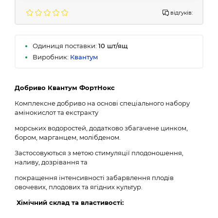
відгуків:
Одиниця поставки:
10 шт/ящ
Виробник:
Квантум
Добриво Квантум ФортНокс
Комплексне добриво на основі спеціального набору
амінокислот та екстракту
морських водоростей, додатково збагачене цинком,
бором, марганцем, молібденом.
Застосовуються з метою стимуляції плодоношення,
наливу, дозрівання та
покращення інтенсивності забарвлення плодів
овочевих, плодових та ягідних культур.
Хімічний склад та властивості: