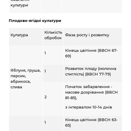
культури
Плодово-ягідні культури
Кількість
Культура
Фаза росту і розвитку
обробок
Кінець цвітіння (ВВСН 67-
1
69)
Розвиток плоду (молочна
Яблуня, груша,
1
стиглість) (ВВСН 77-79)
персик,
абрикоса,
Початок забарвлення -
слива
масове дозрівання (ВВСН
2
81-85),
з інтервалом 10-14 днів
Кінець цвітіння (ВВСН 63-
1
65)