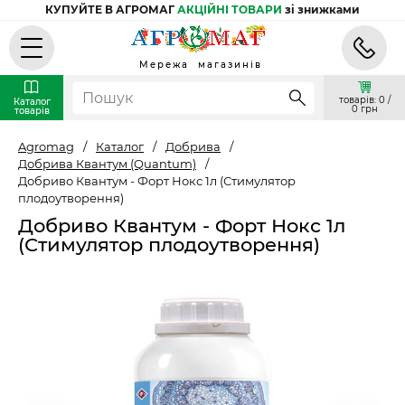
КУПУЙТЕ В АГРОМАГ
АКЦІЙНІ ТОВАРИ
зі знижками
Мережа магазинів
товарів: 0 /
Каталог
0 грн
товарів
Agromag
/
Каталог
/
Добрива
/
Добрива Квантум (Quantum)
/
Добриво Квантум - Форт Нокс 1л (Стимулятор
плодоутворення)
Добриво Квантум - Форт Нокс 1л
(Стимулятор плодоутворення)