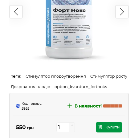
Теги:
Стимулятор плодоутворення
Стимулятор росту
Дозрівання плодів
option_kvantum_fortnoks
Код товару:
В наявності
5955
+
+
550
Купити
грн
-
-