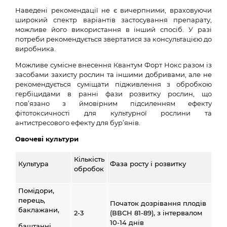
Наведені рекомендації не є вичерпними, враховуючи
широкий спектр варіантів застосування препарату,
можливе його використання в інший спосіб. У разі
потреби рекомендується звертатися за консультацією до
виробника.
Можливе сумісне внесення Квантум Форт Нокс разом із
засобами захисту рослин та іншими добривами, але не
рекомендується суміщати підживлення з обробкою
гербіцидами в ранні фази розвитку рослин, що
пов’язано з ймовірним підсиленням ефекту
фітотоксичності для культурної рослини та
антистресового ефекту для бур’янів.
Овочеві культури
Кількість
Культура
Фаза росту і розвитку
обробок
Помідори,
перець,
Початок дозрівання плодів
баклажани,
2-3
(ВВСН 81-89), з інтервалом
10-14 днів
баштанні