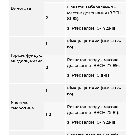
Початок забарвлення -
Виноград
масове дозрівання (ВВСН
2
81-85),
з інтервалом 10-14 днів
Кінець цвітіння (ВВСН 63-
1
65)
Горіхи, фундук,
Розвиток плоду - масове
мигдаль, кизил
дозрівання (ВВСН 77-89),
2
з інтервалом 10 днів
Кінець цвітіння (ВВСН 63-
1
65)
Малина,
Розвиток плоду - масове
смородина
дозрівання (ВВСН 75-81),
1-2
з інтервалом 10-14 днів