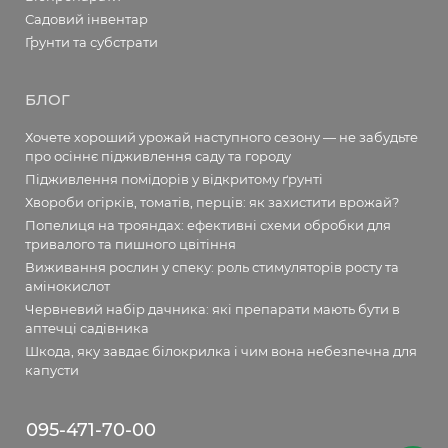
Садовий інвентар
Ґрунти та субстрати
БЛОГ
Хочете хороший урожай наступного сезону — не забудьте
про осіннє підживлення саду та городу
Підживлення помідорів у відкритому ґрунті
Хвороби огірків, томатів, перців: як захистити врожай?
Попелиця на трояндах: ефективні схеми обробки для
тривалого та пишного цвітіння
Виживання рослин у спеку: роль стимуляторів росту та
амінокислот
Червневий набір дачника: які препарати мають бути в
аптечці садівника
Шкода, яку завдає білокрилка і чим вона небезпечна для
капусти
095-471-70-00