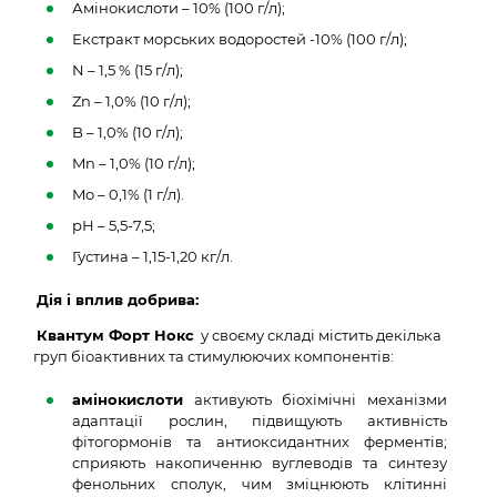
Амінокислоти – 10% (100 г/л);
Екстракт морських водоростей -10% (100 г/л);
N – 1,5 % (15 г/л);
Zn – 1,0% (10 г/л);
B – 1,0% (10 г/л);
Mn – 1,0% (10 г/л);
Mo – 0,1% (1 г/л).
рН – 5,5-7,5;
Густина – 1,15-1,20 кг/л.
Дія і вплив добрива:
Квантум Форт Нокс
у своєму складі містить декілька
груп біоактивних та стимулюючих компонентів:
амінокислоти
активують біохімічні механізми
адаптації рослин, підвищують активність
фітогормонів та антиоксидантних ферментів;
сприяють накопиченню вуглеводів та синтезу
фенольних сполук, чим зміцнюють клітинні