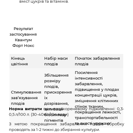
вміст цукрів та вітамінів.
Результат
застосування
Квантум
Форт Нокс
Кінець
Набір маси
Початок забарвлення
цвітіння
плодів
плодів
Посилення
Збільшення
інтенсивності
розміру
забарвлення,
плодів,
підвищення у плодах
Стимулювання
прискорення
концентрації цукрів,
зав’язування
їх
зміцнення клітинних
плодів
дозрівання,
стінок тканин,
Норма витрати
при позакореневому підживленні: 0,3-
активації
покращення лежкості,
0,5 л/100 л. (30-40мл/10л води)
біосинтезу
транспортабельності
пігментів
та якості урожаю
З метою покращення забарвлення плодів обробку
проводять за 1-2 тижні до збирання культури.