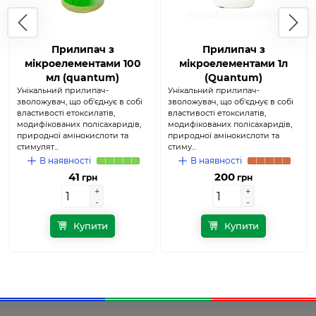
Прилипач з
Прилипач з
мікроелементами 100
мікроелементами 1л
мл (quantum)
(Quantum)
Унікальний прилипач-
Унікальний прилипач-
зволожувач, що об'єднує в собі
зволожувач, що об'єднує в собі
властивості етоксилатів,
властивості етоксилатів,
модифікованих полісахаридів,
модифікованих полісахаридів,
природної амінокислоти та
природної амінокислоти та
стимулят...
стиму...
В наявності
В наявності
41
200
грн
грн
+
+
+
+
-
-
-
-
Купити
Купити