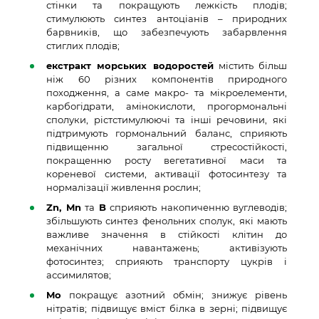
стінки та покращують лежкість плодів;
стимулюють синтез антоціанів – природних
барвників, що забезпечують забарвлення
стиглих плодів;
екстракт морських водоростей
містить більш
ніж 60 різних компонентів природного
походження, а саме макро- та мікроелементи,
карбогідрати, амінокислоти, прогормональні
сполуки, рістстимулюючі та інші речовини, які
підтримують гормональний баланс, сприяють
підвищенню загальної стресостійкості,
покращенню росту вегетативної маси та
кореневої системи, активації фотосинтезу та
нормалізації живлення рослин;
Zn, Mn
та
B
сприяють
накопиченню
вуглеводів
;
збільшують
синтез
фенольних сполук
,
які
мають
важливе
значення
в
стійкості
клітин
до
механічних навантажень
;
активізують
фотосинтез
;
сприяють
транспорту
цукрів
і
ассимилятов
;
Mo
покращує азотний обмін; знижує рівень
нітратів; підвищує вміст білка в зерні; підвищує