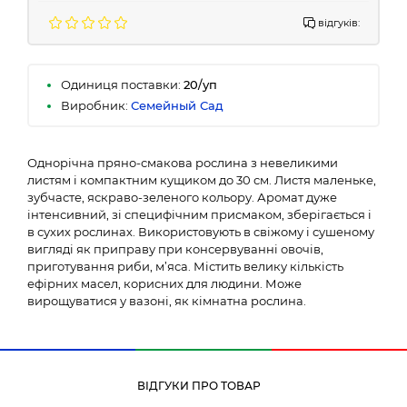
відгуків:
Одиниця поставки:
20/уп
Виробник:
Семейный Сад
Однорічна пряно-смакова рослина з невеликими
листям і компактним кущиком до 30 см. Листя маленьке,
зубчасте, яскраво-зеленого кольору. Аромат дуже
інтенсивний, зі специфічним присмаком, зберігається і
в сухих рослинах. Використовують в свіжому і сушеному
вигляді як приправу при консервуванні овочів,
приготування риби, м’яса. Містить велику кількість
ефірних масел, корисних для людини. Може
вирощуватися у вазоні, як кімнатна рослина.
ВІДГУКИ ПРО ТОВАР