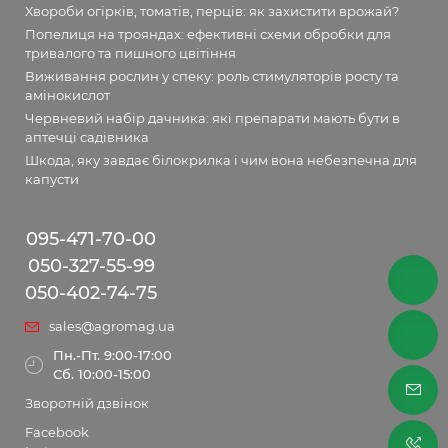
Хвороби огірків, томатів, перців: як захистити врожай?
Попелиця на трояндах: ефективні схеми обробки для
тривалого та пишного цвітіння
Виживання рослин у спеку: роль стимуляторів росту та
амінокислот
Червневий набір дачника: які препарати мають бути в
аптечці садівника
Шкода, яку завдає білокрилка і чим вона небезпечна для
капусти
095-471-70-00
050-327-55-99
050-402-74-75
sales@agromag.ua
Пн.-Пт. 9:00-17:00
Сб. 10:00-15:00
Зворотній дзвінок
Facebook