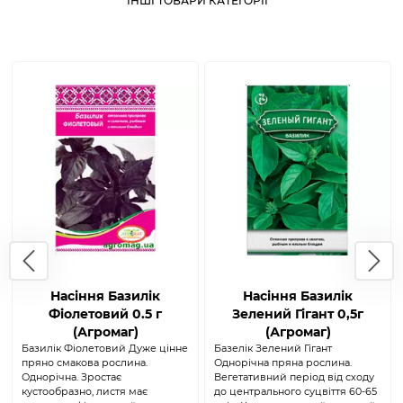
ІНШІ ТОВАРИ КАТЕГОРІЇ
Насіння Базилік
Насіння Базилік
Фіолетовий 0.5 г
Зелений Гігант 0,5г
(Агромаг)
(Агромаг)
Базилік Фіолетовий Дуже цінне
Базелік Зелений Гігант
пряно смакова рослина.
Однорічна пряна рослина.
Однорічна. Зростає
Вегетативний період від сходу
кустообразно, листя має
до центрального суцвіття 60-65