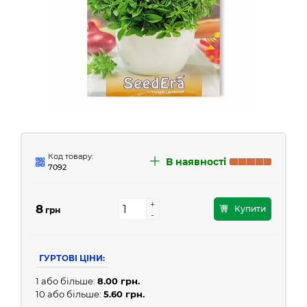
Код товару:
В наявності
7092
+
+
8
Купити
грн
-
-
ГУРТОВІ ЦІНИ:
1 або більше:
8.00 грн.
10 або більше:
5.60 грн.