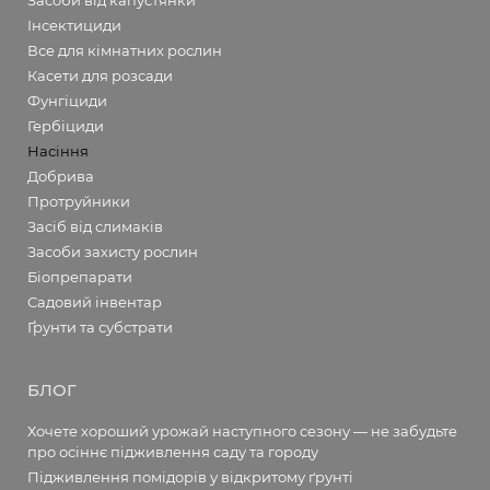
Засоби від капустянки
Інсектициди
Все для кімнатних рослин
Касети для розсади
Фунгіциди
Гербіциди
Насіння
Добрива
Протруйники
Засіб від слимаків
Засоби захисту рослин
Біопрепарати
Садовий інвентар
Ґрунти та субстрати
БЛОГ
Хочете хороший урожай наступного сезону — не забудьте
про осіннє підживлення саду та городу
Підживлення помідорів у відкритому ґрунті