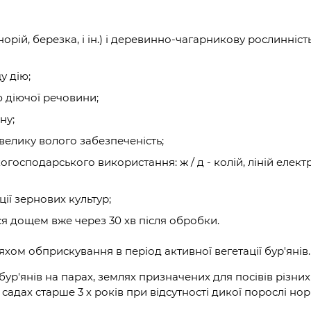
орій, березка, і ін.) і деревинно-чагарникову рослинніс
у дію;
 діючої речовини;
ну;
велику волого забезпеченість;
огосподарського використання: ж / д - колій, ліній елект
ї зернових культур;
ся дощем вже через 30 хв після обробки.
яхом обприскування в період активної вегетації бур'янів.
ур'янів на парах, землях призначених для посівів різних
 садах старше 3 х років при відсутності дикої порослі но