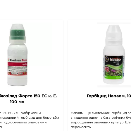
юзілад Форте 150 ЕС к. Е.
Гербіцид Напалм, 1
100 мл
150 ЕС к.е - вибірковий
Напалм - це системний гербіцид заг
лясходовий гербіцид для боротьби
знищення одно- та багаторічних бу
ми і однорічними злаковими
вирощуванні овочевих культур. Ш
...
переносить...