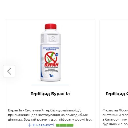
Гербіцид Буран 1л
Гербіцид Ф
Буран 1л - Системний гербіцид суцільної дії,
Фюзилад Форте 
призначений для застосування на присадибних
системний піс
ділянках. Водний розчин. д.р.: гліфосат у формі ізо...
з багаторічни
бур'янами в посі
В наявності