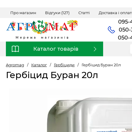
Про магазин
Відгуки (127)
Статті
Доставка і оплат
095-
050-
050-
Мережа магазинів
Каталог товарів
Agromag
/
Каталог
/
Гербіциди
/
Гербіцид Буран 20л
Гербіцид Буран 20л