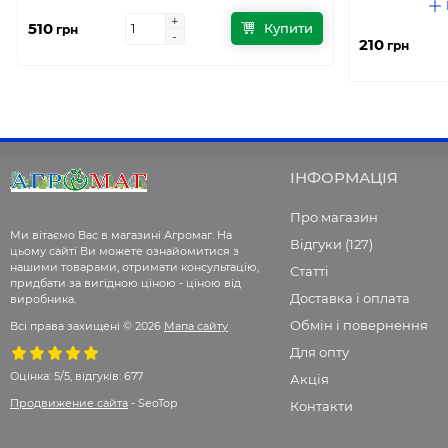
+
+
510
Купити
грн
-
-
210
грн
ІНФОРМАЦІЯ
Про магазин
Ми вітаємо Вас в магазині Агромаг. На
Відгуки (127)
цьому сайті Ви можете ознайомитися з
нашими товарами, отримати консультацію,
Статті
придбати за вигідною ціною - ціною від
Доставка і оплата
виробника.
Обмін і повернення
Всі права захищені © 2026
Мапа сайту
Для опту
Оцінка:
5/5, відгуків: 677
Акція
Продвижение сайта
- SeoTop
Контакти