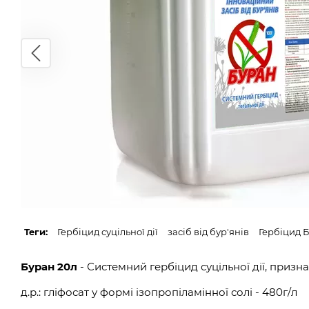
Теги:
Гербіцид суцільної дії
засіб від бур'янів
Гербіцид 
Буран 20л
- Системний гербіцид суцільної дії, приз
д.р.: гліфосат у формі ізопропіламінної солі - 480г/л