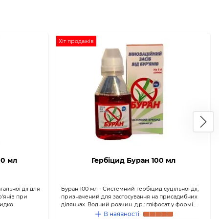
Хіт продажів
00 мл
Гербіцид Буран 100 мл
альної дії для
Буран 100 мл - Системний гербіцид суцільної дії,
р'янів при
призначений для застосування на присадибних
видко
ділянках. Водний розчин. д.р.: гліфосат у формі...
В наявності