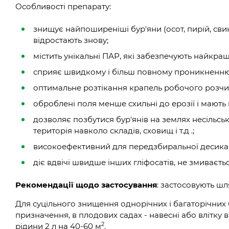
Особливості препарату:
знищує найпоширеніші бур'яни (осот, пирій, свин
відростають знову;
містить унікальні ПАР, які забезпечують найкращ
сприяє швидкому і більш повному проникненню
оптимальне розтікання крапель робочого розчи
оброблені поля менше схильні до ерозії і мають 
дозволяє позбутися бур'янів на землях несільськ
територія навколо складів, сховищ і т.д .;
високоефективний для передзбиральної десикаці
діє вдвічі швидше інших гліфосатів, не змиваєть
Рекомендації щодо застосування
: застосовують шл
Для суцільного знищення однорічних і багаторічних б
призначення, в плодових садах - навесні або влітку в
2
рідини 2 л на 40-60 м
.