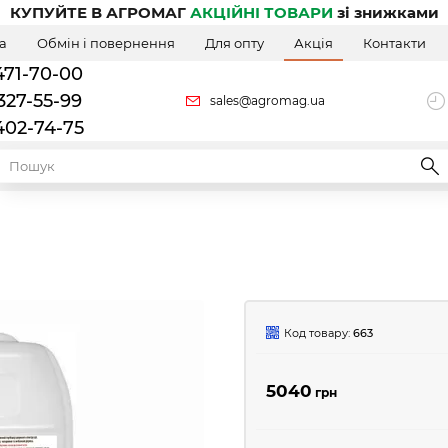
КУПУЙТЕ В АГРОМАГ
АКЦІЙНІ ТОВАРИ
зі знижками
а
Обмін і повернення
Для опту
Акція
Контакти
471-70-00
327-55-99
sales@agromag.ua
402-74-75
Код товару:
663
5040
грн