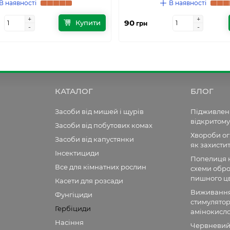
В наявності
В наявності
+
+
+
+
90
Купити
грн
-
-
-
-
КАТАЛОГ
БЛОГ
Засоби від мишей і щурів
Підживленн
відкритому
Засоби від побутових комах
Хвороби огі
Засоби від капустянки
як захисти
Інсектициди
Попелиця н
Все для кімнатних рослин
схеми обро
пишного цв
Касети для розсади
Виживання 
Фунгіциди
стимулятор
Гербіциди
амінокисл
Насіння
Червневий 