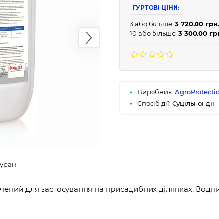
ГУРТОВІ ЦІНИ:
3 або більше:
3 720.00 грн.
10 або більше:
3 300.00 гр
Виробник:
AgroProtecti
Спосіб дії:
Суцільної дії
Буран
начений для застосування на присадибних ділянках. Водн