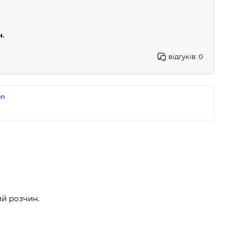
н.
відгуків:
0
on
ий розчин.