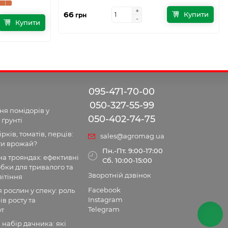
+
+
66
Купити
грн
-
-
Купити
095-471-70-00
050-327-55-99
я помідорів у
050-402-74-75
 ґрунті
рків, томатів, перців:
sales@agromag.ua
ти врожай?
Пн.-Пт. 9:00-17:00
а трояндах: ефективні
Сб. 10:00-15:00
бки для тривалого та
Зворотній дзвінок
ітіння
Facebook
рослин у спеку: роль
Instagram
ів росту та
Telegram
от
набір дачника: які