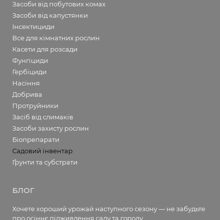
Засоби від побутових комах
Засоби від капустянки
Інсектициди
Все для кімнатних рослин
Касети для розсади
Фунгіциди
Гербіциди
Насіння
Добрива
Протруйники
Засіб від слимаків
Засоби захисту рослин
Біопрепарати
Садовий інвентар
Ґрунти та субстрати
БЛОГ
Хочете хороший урожай наступного сезону — не забудьте
про осіннє підживлення саду та городу