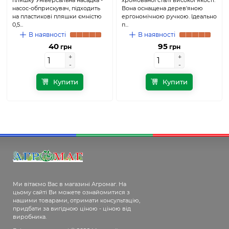
пляшку Універсальна насадка -
хромованої сталі високої якості.
насос-обприскувач, підходить
Вона оснащена дерев'яною
на пластикові пляшки ємністю
ергономічною ручкою. Ідеально
0,5...
п...
В наявності
В наявності
40
95
грн
грн
+
+
+
+
-
-
-
-
Купити
Купити
Ми вітаємо Вас в магазині Агромаг. На
цьому сайті Ви можете ознайомитися з
нашими товарами, отримати консультацію,
придбати за вигідною ціною - ціною від
виробника.