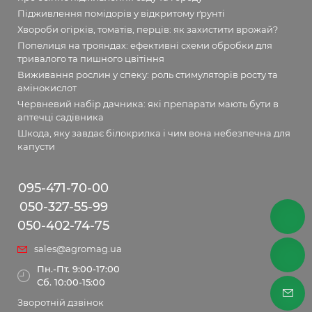
Підживлення помідорів у відкритому ґрунті
Хвороби огірків, томатів, перців: як захистити врожай?
Попелиця на трояндах: ефективні схеми обробки для
тривалого та пишного цвітіння
Виживання рослин у спеку: роль стимуляторів росту та
амінокислот
Червневий набір дачника: які препарати мають бути в
аптечці садівника
Шкода, яку завдає білокрилка і чим вона небезпечна для
капусти
095-471-70-00
050-327-55-99
050-402-74-75
sales@agromag.ua
Пн.-Пт. 9:00-17:00
Сб. 10:00-15:00
Зворотній дзвінок