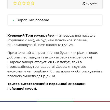
відгуків:
Виробник:
noname
Курковий
Тригер-спрэйер
— універсальна насадка
(горличко 25мм), на будь-які пластикові пляшки,
використовувані нами щодня 1л,1,5л, 2л.
Призначений для розпилення будь-яких рідин ( води,
добрив, пестицидів та інших агресивних речовин).
Широко використовується як в побуті, так і в
присадибному господарстві. Дозволять суттєво
економити на придбанні більш дорогих обприскувачів з
власною ємністю для рідини.
Тригер виготовлений з первинної сировини
найвищої якост
і
.