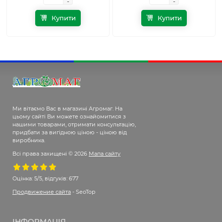
-
-
-
-
Купити
Купити
Ми вітаємо Вас в магазині Агромаг. На
цьому сайті Ви можете ознайомитися з
нашими товарами, отримати консультацію,
придбати за вигідною ціною - ціною від
виробника.
Всі права захищені © 2026
Мапа сайту
Оцінка:
5/5, відгуків: 677
Продвижение сайта
- SeoTop
ІНФОРМАЦІЯ