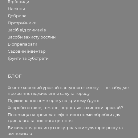
Гербіциди
Насіння
Добрива
Протруйники
Засіб від слимаків
Засоби захисту рослин
Біопрепарати
Садовий інвентар
Ґрунти та субстрати
БЛОГ
Хочете хороший урожай наступного сезону — не забудьте
про осіннє підживлення саду та городу
Підживлення помідорів у відкритому ґрунті
Хвороби огірків, томатів, перців: як захистити врожай?
Попелиця на трояндах: ефективні схеми обробки для
тривалого та пишного цвітіння
Виживання рослин у спеку: роль стимуляторів росту та
амінокислот