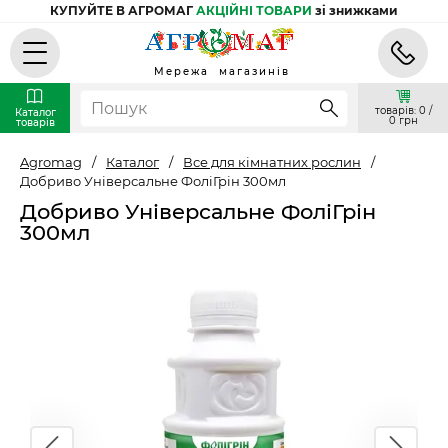
КУПУЙТЕ В АГРОМАГ
АКЦІЙНІ ТОВАРИ
зі знижками
Мережа магазинів
товарів: 0 /
Каталог
0 грн
товарів
Agromag
/
Каталог
/
Все для кімнатних рослин
/
Добриво Універсальне ФоліГрін 300мл
Добриво Універсальне ФоліГрін
300мл