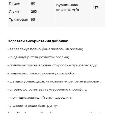
Гліцин
80
Бурштинова
417
кислота, мг/л
Лізин
265
Триптофан
95
Переваги
використання
добрива:
- забезпечує повноцінне живлення рослин;
- підвищує ріст та розвиток рослин;
- поліпшує приживлюваність рослин при пересадці;
- підвищує стійкість рослин до хвороб;-
- швидко усуває дефіцит поживних речовин в рослині;
- сприяє фотосинтезу та утворенню хлорофілу;
- поліпшує зовнішній вигляд рослин;
- відновити родючість ґрунту.