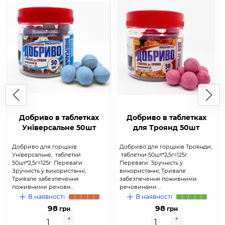
Добриво в таблетках
Добриво в таблетках
Універсальне 50шт
для Троянд 50шт
Добриво для горщіків
Добриво для горщіків Троянди,
Універсальне, таблетки
таблетки 50шт*2,5г=125г.
50шт*2,5г=125г. Переваги:
Переваги: Зручність у
Зручність у використанні;
використанні; Тривале
Тривале забезпечення
забезпечення поживними
поживними речови...
речовинами ...
В наявності
В наявності
98
98
грн
грн
+
+
+
+