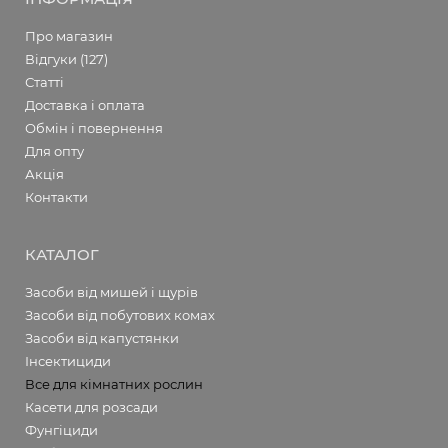
Про магазин
Відгуки (127)
Статті
Доставка і оплата
Обмін і повернення
Для опту
Акція
Контакти
КАТАЛОГ
Засоби від мишей і щурів
Засоби від побутових комах
Засоби від капустянки
Інсектициди
Все для кімнатних рослин
Касети для розсади
Фунгіциди