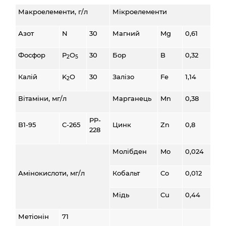
Макроелементи, г/л
Мікроелементи
Азот
N
30
Магний
Mg
0,61
Фосфор
P
O
30
Бор
B
0,32
2
5
Калій
K
O
30
Залізо
Fe
1,14
2
Вітаміни, мг/л
Марганець
Mn
0,38
PP-
B1-95
C-265
Цинк
Zn
0,8
228
Молібден
Mo
0,024
Амінокислоти, мг/л
Кобальт
Co
0,012
Мідь
Cu
0,44
Метіонін
71