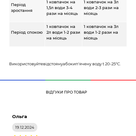
1 ковпачок на
1 ковпачок на 3л
Період
1,5л води 3-4
води 2-3 рази на
зростання
рази на місяць
місяць
1 ковпачок на
1 ковпачок на 3л
Період спокою
2л води 1-2 рази
води 1-2 рази на
на місяць
місяць
Використовуйтевідстоянуабокип'ячену воду t 20-25°C.
ВІДГУКИ ПРО ТОВАР
Ольга
19.12.2024