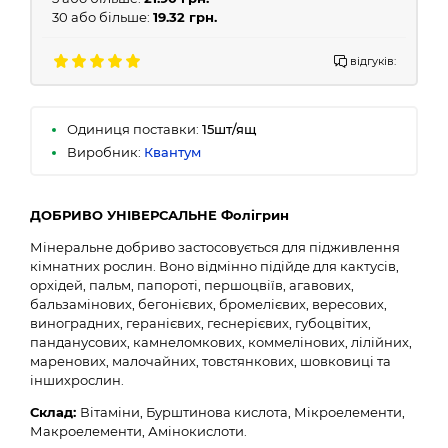
30 або більше:
19.32 грн.
відгуків:
Одиниця поставки:
15шт/ящ
Виробник:
Квантум
ДОБРИВО УНІВЕРСАЛЬНЕ
Фолігрин
Мінеральне добриво застосовується для підживлення
кімнатних рослин. Воно відмінно підійде для кактусів,
орхідей, пальм, папороті, першоцвіїв, агавових,
бальзамінових, бегонієвих, бромелієвих, вересових,
виноградних, геранієвих, геснерієвих, губоцвітих,
панданусових, камнеломкових, коммелінових, лілійних,
маренових, малочайних, товстянкових, шовковиці та
іншихрослин.
Склад:
Вітаміни, Бурштинова кислота, Мікроелементи,
Макроелементи, Амінокислоти.