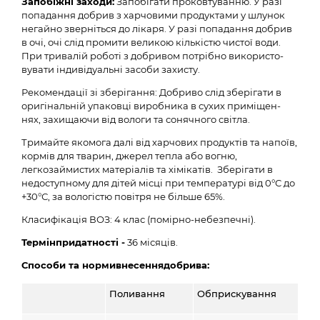
Запобіжні заходи:
Запобігати проковтуванню. У разі
попадання добрив з харчовими продуктами у шлунок
негайно зверніться до лікаря. У разі попадання добрив
в очі, очі слід промити великою кількістю чистої води.
При тривалій роботі з добривом потрібно використо-
вувати індивідуальні засоби захисту.
Рекомендації зі зберігання: Добриво слід зберігати в
оригінальній упаковці виробника в сухих приміщен-
нях, захищаючи від вологи та сонячного світла.
Тримайте якомога далі від харчових продуктів та напоїв,
кормів для тварин, джерел тепла або вогню,
легкозаймистих матеріалів та хімікатів. Зберігати в
недоступному для дітей місці при температурі від 0°С до
+30°С, за вологістю повітря не більше 65%.
Класифікація ВОЗ: 4 клас (помірно-небезпечні).
Термінпридатності -
36 місяців.
Способи та нормивнесеннядобрива:
Поливання
Обприскування