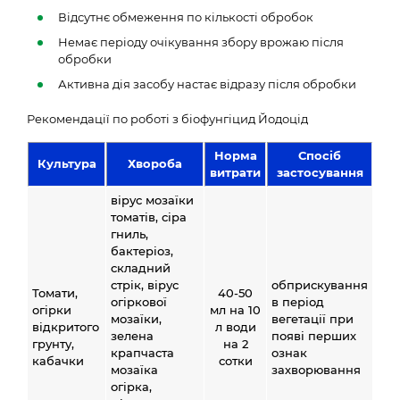
Відсутнє обмеження по кількості обробок
Немає періоду очікування збору врожаю після
обробки
Активна дія засобу настає відразу після обробки
Рекомендації по роботі з біофунгіцид Йодоцід
Норма
Спосіб
Культура
Хвороба
витрати
застосування
вірус мозаїки
томатів, сіра
гниль,
бактеріоз,
складний
стрік, вірус
обприскування
Томати,
40-50
огіркової
в період
огірки
мл на 10
мозаїки,
вегетації при
відкритого
л води
зелена
появі перших
грунту,
на 2
крапчаста
ознак
кабачки
сотки
мозаїка
захворювання
огірка,