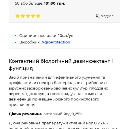
50 або більше:
181.80 грн.
відгуків:
Одиниця поставки:
10шт/уп
Виробник:
AgroProtection
Контактний біологічний дезинфектант і
фунгіцид
Засіб призначений для ефективного усунення та
профілактики спектра бактеріальних, грибкових і
вірусних захворювань овочевих культур, плодових
дерев, ягідних кущів і винограду, а так само для
дезінфекції приміщень різного промислового
призначення.
Діюча речовина
: активний йод 0,25%.
Діюча речовина препарату – активний йод 0.25%, -
відмінний антисептик як для промислових застосувань,