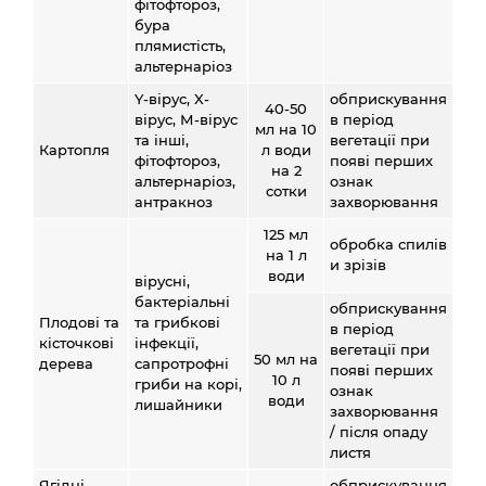
фітофтороз,
бура
плямистість,
альтернаріоз
Y-вірус, X-
обприскування
40-50
вірус, М-вірус
в період
мл на 10
та інші,
вегетації при
Картопля
л води
фітофтороз,
появі перших
на 2
альтернаріоз,
ознак
сотки
антракноз
захворювання
125 мл
обробка спилів
на 1 л
и зрізів
води
вірусні,
бактеріальні
обприскування
Плодові та
та грибкові
в період
кісточкові
інфекції,
вегетації при
50 мл на
дерева
сапротрофні
появі перших
10 л
гриби на корі,
ознак
води
лишайники
захворювання
/ після опаду
листя
Ягідні
обприскування