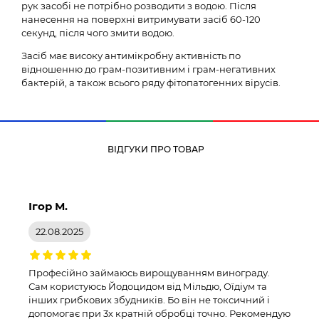
рук засобі не потрібно розводити з водою. Після
нанесення на поверхні витримувати засіб 60-120
секунд, після чого змити водою.
Засіб має високу антимікробну активність по
відношенню до грам-позитивним і грам-негативних
бактерій, а також всього ряду фітопатогенних вірусів.
ВІДГУКИ ПРО ТОВАР
Ігор М.
22.08.2025
Професійно займаюсь вирощуванням винограду.
Сам користуюсь Йодоцидом від Мільдю, Оїдіум та
інших грибкових збудників. Бо він не токсичний і
допомогає при 3х кратній обробці точно. Рекомендую