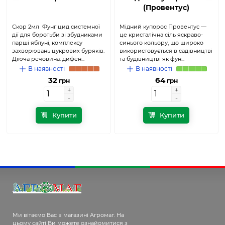
(Провентус)
Скор 2мл Фунгіцид системної
Мідний купорос Провентус —
дії для боротьби зі збудниками
це кристалічна сіль яскраво-
парші яблуні, комплексу
синього кольору, що широко
захворювань цукрових буряків.
використовується в садівництві
Діюча речовина: дифен...
та будівництві як фун...
В наявності
В наявності
32
64
грн
грн
+
+
+
+
-
-
-
-
Купити
Купити
Ми вітаємо Вас в магазині Агромаг. На
цьому сайті Ви можете ознайомитися з