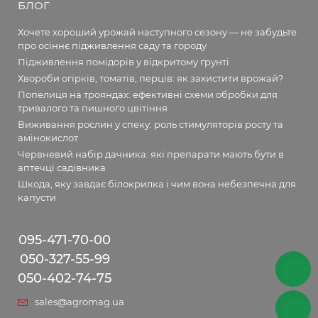
БЛОГ
Хочете хороший урожай наступного сезону — не забудьте
про осіннє підживлення саду та городу
Підживлення помідорів у відкритому ґрунті
Хвороби огірків, томатів, перців: як захистити врожай?
Попелиця на трояндах: ефективні схеми обробки для
тривалого та пишного цвітіння
Виживання рослин у спеку: роль стимуляторів росту та
амінокислот
Червневий набір дачника: які препарати мають бути в
аптечці садівника
Шкода, яку завдає білокрилка і чим вона небезпечна для
капусти
095-471-70-00
050-327-55-99
050-402-74-75
sales@agromag.ua