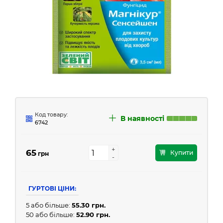
Код товару:
В наявності
6742
+
+
65
Купити
грн
-
-
ГУРТОВІ ЦІНИ:
5 або більше:
55.30 грн.
50 або більше:
52.90 грн.