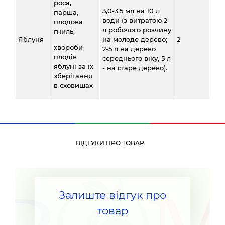
роса,
3,0-3,5 мл на 10 л
парша,
води (з витратою 2
плодова
л робочого розчину
гниль,
Яблуня
на молоде дерево;
2
хвороби
2-5 л на дерево
плодів
середнього віку, 5 л
яблуні за їх
- на старе дерево).
зберігання
в сховищах
ВІДГУКИ ПРО ТОВАР
Залиште відгук про
товар