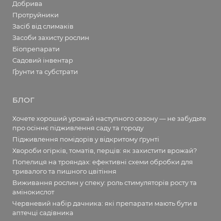
Добрива
Протруйники
Засіб від слимаків
Засоби захисту рослин
Біопрепарати
Садовий інвентар
Ґрунти та субстрати
БЛОГ
Хочете хороший урожай наступного сезону — не забудьте
про осіннє підживлення саду та городу
Підживлення помідорів у відкритому ґрунті
Хвороби огірків, томатів, перців: як захистити врожай?
Попелиця на трояндах: ефективні схеми обробки для
тривалого та пишного цвітіння
Виживання рослин у спеку: роль стимуляторів росту та
амінокислот
Червневий набір дачника: які препарати мають бути в
аптечці садівника