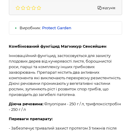
відгуків:
Виробник:
Protect Garden
Комбінований фунгіцид Магникур Сенсейшен
Інноваційний фунгіцид, застосовується для захисту
плодових дерев від кучерявості листя, борошнистої
роси, парші та комплексу інших грибкових
захворювань. Препарат містить два активних
компонента які виключають перехресну резистентність.
Діючі речовини проникають у вегетативні частини
рослин, зупиняють ріст і розвиток спор грибів, що
призводить до загибелі патогена.
Діюча речовина:
Флуопірам - 250 г / л, трифлоксістробін
- 250 г / л
Переваги препарату:
- Забезпечує тривалий захист протягом 3 тижнів після