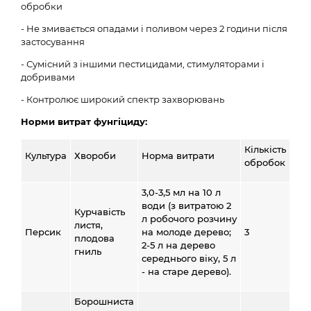
обробки
- Не змивається опадами і поливом через 2 години після
застосування
- Сумісний з іншими пестицидами, стимуляторами і
добривами
- Контролює широкий спектр захворювань
Норми витрат фунгіциду:
Кількість
Культура
Хвороби
Норма витрати
обробок
3,0-3,5 мл на 10 л
води (з витратою 2
Курчавість
л робочого розчину
листя,
Персик
на молоде дерево;
3
плодова
2-5 л на дерево
гниль
середнього віку, 5 л
- на старе дерево).
Борошниста