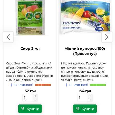
Скор 2 мл
Мідний купорос 100г
(Провентус)
Скор 2мл Фунгіцид системної
Мідний купорос Провентус —
дії для боротьби зі збудниками
це кристалічна сіль яскраво-
парші яблуні, комплексу
синього кольору, що широко
захворювань цукрових буряків.
використовується в садівництві
Діюча речовина: дифен...
та будівництві як фун...
В наявності
В наявності
32
64
грн
грн
+
+
+
+
-
-
-
-
Купити
Купити