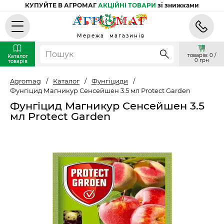
КУПУЙТЕ В АГРОМАГ
АКЦІЙНІ ТОВАРИ
зі знижками
Мережа магазинів
товарів: 0 /
Каталог
0 грн
товарів
Agromag
/
Каталог
/
Фунгіциди
/
Фунгіцид Магникур Сенсейшен 3.5 мл Protect Garden
Фунгіцид Магникур Сенсейшен 3.5
мл Protect Garden