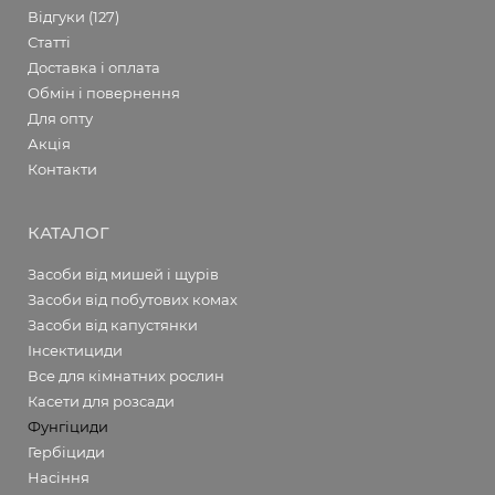
Відгуки (127)
Статті
Доставка і оплата
Обмін і повернення
Для опту
Акція
Контакти
КАТАЛОГ
Засоби від мишей і щурів
Засоби від побутових комах
Засоби від капустянки
Інсектициди
Все для кімнатних рослин
Касети для розсади
Фунгіциди
Гербіциди
Насіння