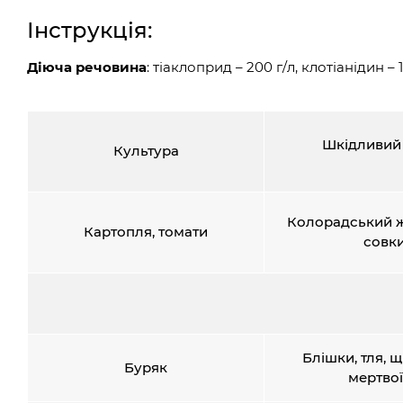
Інструкція:
Діюча речовина
: тіаклоприд – 200 г/л, клотіанідин – 1
Шкідливий 
Культура
Колорадський ж
Картопля, томати
совк
Блішки, тля, щ
Буряк
мертво