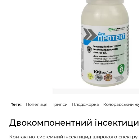
Теги:
Попелиця
Трипси
Плодожорка
Колорадський ж
Двокомпонентний інсектицид
Контактно-системний інсектицид широкого спектру д