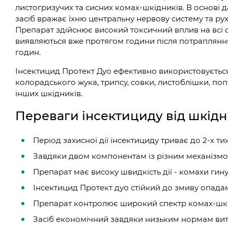
листогризучих та сисних комах-шкідників. В основі д
засіб вражає їхню центральну нервову систему та рухо
Препарат здійснює високий токсичний вплив на всі ст
виявляються вже протягом години після потрапляння
годин.
Інсектицид Протект Дуо ефективно використовується для
колорадського жука, трипсу, совки, листоблішки, попе
інших шкідників.
Переваги інсектициду від шкід
Період захисної дії інсектициду триває до 2-х ти
Завдяки двом компонентам із різним механізмом
Препарат має високу швидкість дії - комахи гин
Інсектицид Протект дуо стійкий до змиву опада
Препарат контролює широкий спектр комах-шк
Засіб економічний завдяки низьким нормам ви