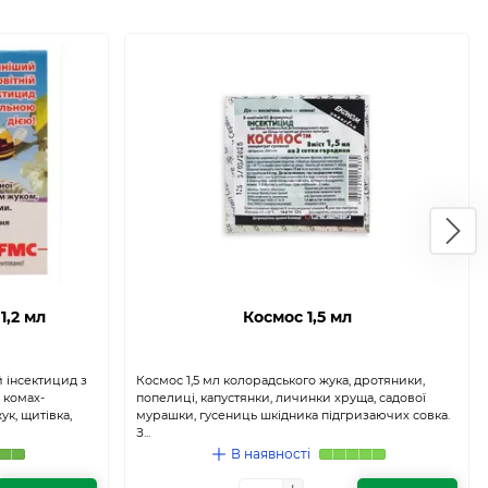
1,2 мл
Космос 1,5 мл
й інсектицид з
Космос 1,5 мл колорадського жука, дротяники,
 комах-
попелиці, капустянки, личинки хруща, садової
ук, щитівка,
мурашки, гусениць шкідника підгризаючих совка.
З...
В наявності
+
+