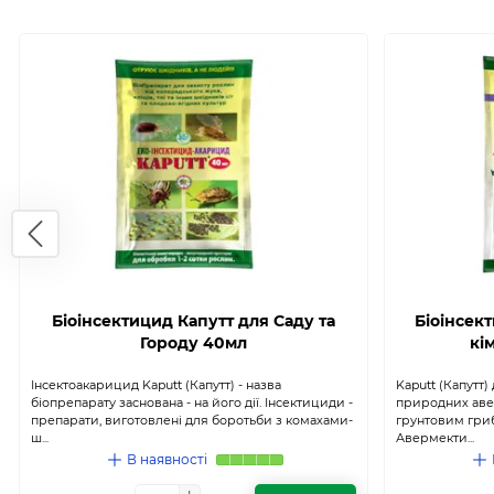
Біоінсектицид Капутт для Саду та
Біоінсект
Городу 40мл
кі
Інсектоакарицид Kaputt (Капутт) - назва
Kaputt (Капутт)
біопрепарату заснована - на його дії. Інсектициди -
природних аве
препарати, виготовлені для боротьби з комахами-
грунтовим грибо
ш...
Авермекти...
В наявності
+
+