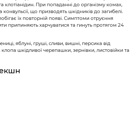
та клотіанідин. При попаданні до організму комах,
а конвульсії, що призводять шкідників до загибелі.
апобігає їх повторній появі. Симптоми отруєння
ти припиняють харчуватися та гинуть протягом 24
ниці, яблуні, груші, сливи, вишні, персика від
 клопа шкідливої ​​черепашки, зернівки, листовійки та
текшн