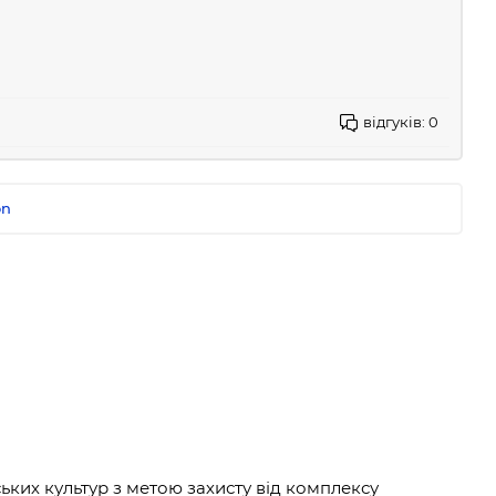
відгуків:
0
on
ких культур з метою захисту від комплексу