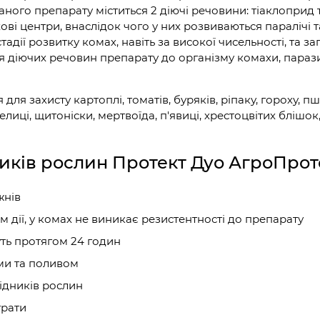
аного препарату міститься 2 діючі речовини: тіаклоприд 
ві центри, внаслідок чого у них розвиваються паралічі т
адії розвитку комах, навіть за високої чисельності, та з
 діючих речовин препарату до організму комахи, парази
 захисту картоплі, томатів, буряків, ріпаку, гороху, пше
лиці, щитоніски, мертвоїда, п'явиці, хрестоцвітих блішок,
ників рослин Протект Дуо АгроПро
жнів
 дії, у комах не виникає резистентності до препарату
уть протягом 24 годин
ми та поливом
ідників рослин
трати