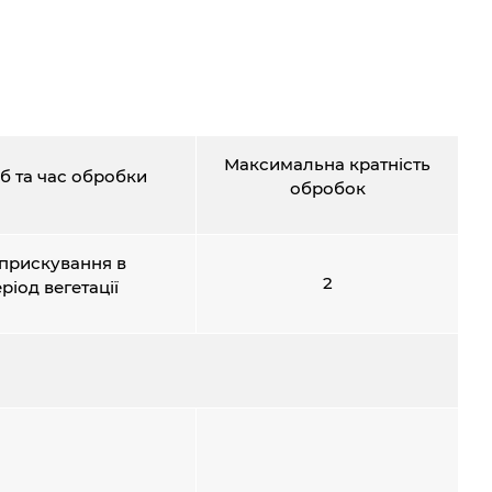
Максимальна кратність
б та час обробки
обробок
прискування в
2
ріод вегетації