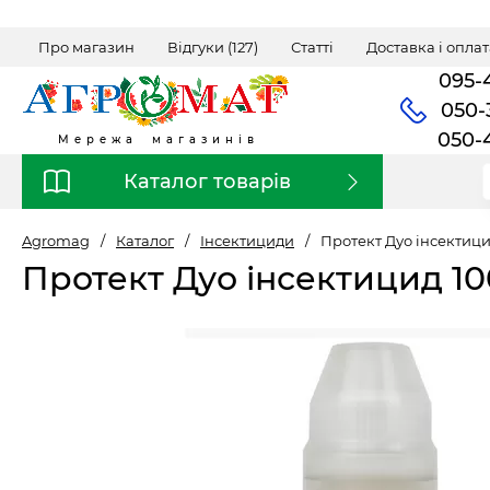
Про магазин
Відгуки (127)
Статті
Доставка і оплат
095-
050-
050-
Мережа магазинів
Каталог товарів
Agromag
/
Каталог
/
Інсектициди
/
Протект Дуо інсектицид
Протект Дуо інсектицид 100