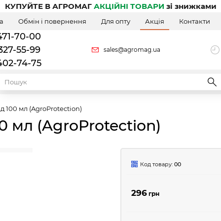
КУПУЙТЕ В АГРОМАГ
АКЦІЙНІ ТОВАРИ
зі знижками
а
Обмін і повернення
Для опту
Акція
Контакти
471-70-00
327-55-99
sales@agromag.ua
402-74-75
 100 мл (AgroProtection)
 мл (AgroProtection)
Код товару:
00
296
грн