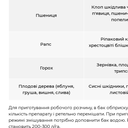
Клоп шкідлива 
п'явиця, пшени
Пшениця
попели
Ріпаковий кв
Рапс
хрестоцвіті бліш
Зернівка, пл
Горох
трипс
Плодові дерева (яблуня,
Сисні шкідники,
груша, вишня, слива)
листові
Для приготування робочого розчину, в бак обприску
кількість препарату і ретельно перемішати. При пр
режимі змішування потрібно доповнити бак водою. 
становить 200-300 л/га.