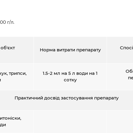
00 г/л.
об'єкт
Спосі
Норма витрати препарату
Об
ук, трипси,
1.5-2 мл на 5 л води на 1
пе
и
сотку
Практичний досвід застосування препарату
итоніски,
їди