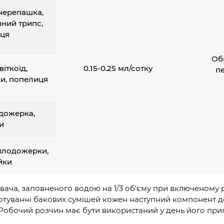
черепашка,
чний трипс,
ця
Об
іткоїд,
0.15-0.25 мл/сотку
пе
ки, попелиця
одожерка,
и
 плодожерки,
йки
вача, заповненого водою на 1/3 об'єму при включеному 
иготуванні бакових сумішей кожен наступний компонент 
Робочий розчин має бути використаний у день його при