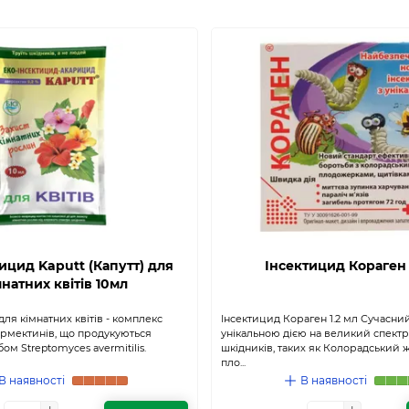
ицид Kaputt (Капутт) для
Інсектицид Кораген 
мнатних квітів 10мл
 для кімнатних квітів - комплекс
Інсектицид Кораген 1.2 мл Сучасни
рмектинів, що продукуються
унікальною дією на великий спектр
м Streptomyces avermitilis.
шкідників, таких як Колорадський ж
пло...
В наявності
В наявності
+
+
+
+