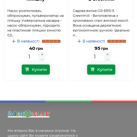
Насос-розпилювач,
Садова вилка GR 6910 E
обприскувач, пульверизатор на
Greenmill - Виготовлена ​​з
пляшку Універсальна насадка -
хромованої сталі високої якості.
насос-обприскувач, підходить
Вона оснащена дерев'яною
на пластикові пляшки ємністю
ергономічною ручкою. Ідеально
0,5...
п...
В наявності
В наявності
40
95
грн
грн
+
+
+
+
-
-
-
-
Купити
Купити
Ми вітаємо Вас в магазині Агромаг. На
цьому сайті Ви можете ознайомитися з