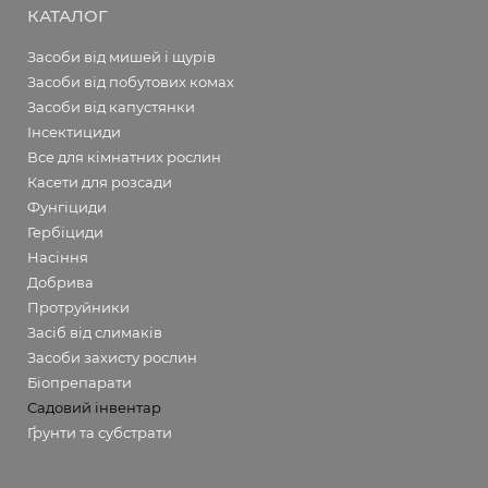
КАТАЛОГ
Засоби від мишей і щурів
Засоби від побутових комах
Засоби від капустянки
Інсектициди
Все для кімнатних рослин
Касети для розсади
Фунгіциди
Гербіциди
Насіння
Добрива
Протруйники
Засіб від слимаків
Засоби захисту рослин
Біопрепарати
Садовий інвентар
Ґрунти та субстрати