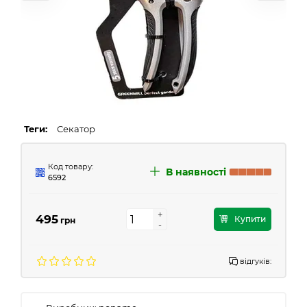
Теги:
Секатор
Код товару:
В наявності
6592
+
+
495
Купити
грн
-
-
відгуків: