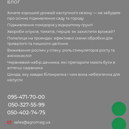
БЛОГ
Хочете хороший урожай наступного сезону — не забудьте
про осіннє підживлення саду та городу
Підживлення помідорів у відкритому ґрунті
Хвороби огірків, томатів, перців: як захистити врожай?
Попелиця на трояндах: ефективні схеми обробки для
тривалого та пишного цвітіння
Виживання рослин у спеку: роль стимуляторів росту та
амінокислот
Червневий набір дачника: які препарати мають бути в
аптечці садівника
Шкода, яку завдає білокрилка і чим вона небезпечна для
капусти
095-471-70-00
050-327-55-99
050-402-74-75
sales@agromag.ua