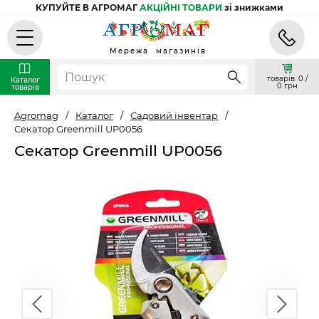
КУПУЙТЕ В АГРОМАГ
АКЦІЙНІ ТОВАРИ
зі знижками
Мережа магазинів
товарів: 0 /
Каталог
0 грн
товарів
Agromag
/
Каталог
/
Садовий інвентар
/
Секатор Greenmill UP0056
Секатор Greenmill UP0056