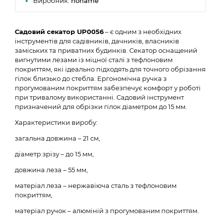
Виробник:
noname
Садовий секатор UP0056
– є одним з необхідних
інструментів для садівників, дачників, власників
заміських та приватних будинків. Секатор оснащений
вигнутими лезами із міцної сталі з тефлоновим
покриттям, які ідеально підходять для точного обрізання
гілок близько до стебла. Ергономічна ручка з
прогумованим покриттям забезпечує комфорт у роботі
при тривалому використанні. Садовий інструмент
призначений для обрізки гілок діаметром до 15 мм.
Характеристики виробу:
загальна довжина – 21 см,
діаметр зрізу – до 15 мм,
довжина леза – 55 мм,
матеріал леза – нержавіюча сталь з тефлоновим
покриттям,
матеріал ручок – алюміній з прогумованим покриттям.