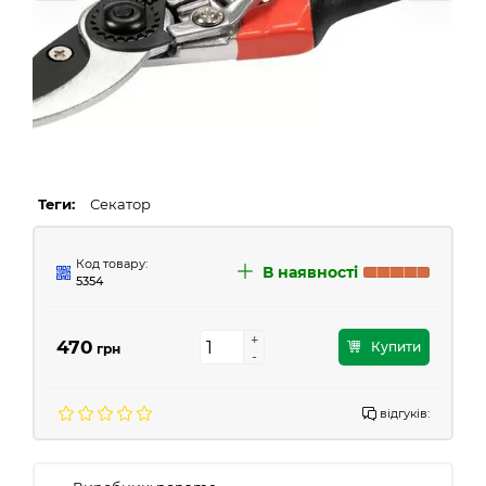
Теги:
Секатор
Код товару:
В наявності
5354
+
+
470
Купити
грн
-
-
відгуків: