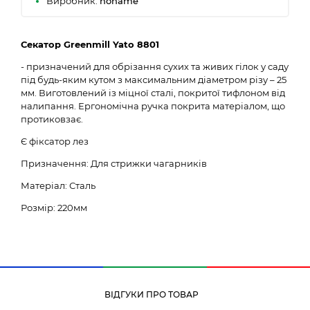
Виробник:
noname
Секатор Greenmill Yato 8801
- призначений для обрізання сухих та живих гілок у саду
під будь-яким кутом з максимальним діаметром різу – 25
мм. Виготовлений із міцної сталі, покритої тифлоном від
налипання. Ергономічна ручка покрита матеріалом, що
протиковзає.
Є фіксатор лез
Призначення: Для стрижки чагарників
Матеріал: Сталь
Розмір: 220мм
ВІДГУКИ ПРО ТОВАР