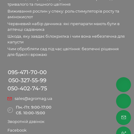
тривалого та пишного цвітіння
Виживання рослин у спеку: роль стимуляторів росту та
амінокислот
Червневий набір дачника: які препарати мають бути в
аптечці садівника
Шкода, яку завдає білокрилка і чим вона небезпечна для
капусти
Чим обробляти сад під час цвітіння: безпечні рішення
для бджіл і врожаю
095-471-70-00
050-327-55-99
050-402-74-75
sales@agromag.ua
Пн.-Пт. 9:00-17:00
Сб. 10:00-15:00
Зворотній дзвінок
Facebook