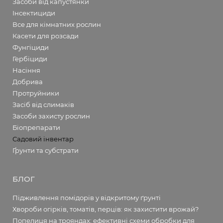
Засоби від капустянки
Інсектициди
Все для кімнатних рослин
Касети для розсади
Фунгіциди
Гербіциди
Насіння
Добрива
Протруйники
Засіб від слимаків
Засоби захисту рослин
Біопрепарати
Садовий інвентар
Ґрунти та субстрати
БЛОГ
Підживлення помідорів у відкритому ґрунті
Хвороби огірків, томатів, перців: як захистити врожай?
Попелиця на трояндах: ефективні схеми обробки для