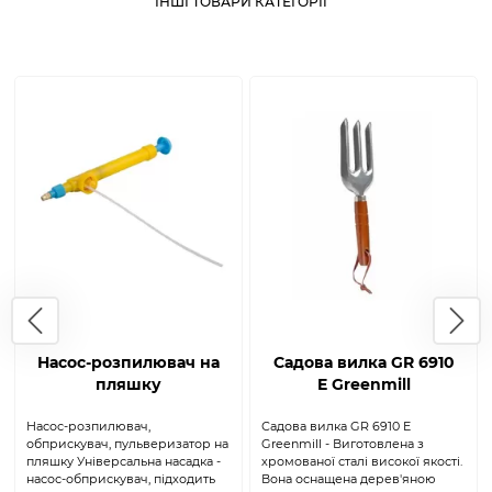
ІНШІ ТОВАРИ КАТЕГОРІЇ
Насос-розпилювач на
Садова вилка GR 6910
пляшку
E Greenmill
Насос-розпилювач,
Садова вилка GR 6910 E
обприскувач, пульверизатор на
Greenmill - Виготовлена ​​з
пляшку Універсальна насадка -
хромованої сталі високої якості.
насос-обприскувач, підходить
Вона оснащена дерев'яною