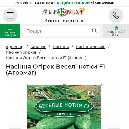
КУПУЙТЕ В АГРОМАГ
АКЦІЙНІ ТОВАРИ
зі знижками
Мережа магазинів
товарів: 0 /
Каталог
0 грн
товарів
Agromag
/
Каталог
/
Насіння
/
Насіння овочів
/
Насіння огірків
/
Насіння Огірок Веселі нотки F1 (Агромаг)
Насіння Огірок Веселі нотки F1
(Агромаг)