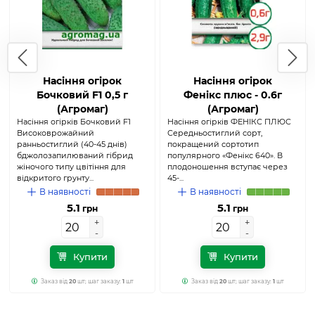
Насіння огірок
Насіння огірок
Бочковий F1 0,5 г
Фенікс плюс - 0.6г
(Агромаг)
(Агромаг)
Насіння огірків Бочковий F1
Насіння огірків ФЕНІКС ПЛЮС
Високоврожайний
Середньостиглий сорт,
ранньостиглий (40-45 днів)
покращений сортотип
бджолозапилюваний гібрид
популярного «Фенікс 640». В
жіночого типу цвітіння для
плодоношення вступає через
відкритого грунту...
45-...
В наявності
В наявності
5.1
5.1
грн
грн
+
+
+
+
-
-
-
-
Купити
Купити
Заказ від
20
шт; шаг заказу:
1
шт
Заказ від
20
шт; шаг заказу:
1
шт