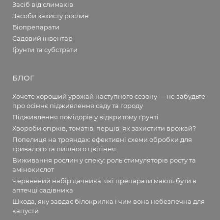
Засіб від слимаків
Засоби захисту рослин
Біопрепарати
Садовий інвентар
Ґрунти та субстрати
БЛОГ
Хочете хороший урожай наступного сезону — не забудьте
про осіннє підживлення саду та городу
Підживлення помідорів у відкритому ґрунті
Хвороби огірків, томатів, перців: як захистити врожай?
Попелиця на трояндах: ефективні схеми обробки для
тривалого та пишного цвітіння
Виживання рослин у спеку: роль стимуляторів росту та
амінокислот
Червневий набір дачника: які препарати мають бути в
аптечці садівника
Шкода, яку завдає білокрилка і чим вона небезпечна для
капусти