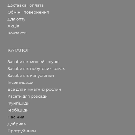
Доставка і оплата
Обмін і повернення
Для опту
Акція
Контакти
КАТАЛОГ
Засоби від мишей і щурів
Засоби від побутових комах
Засоби від капустянки
Інсектициди
Все для кімнатних рослин
Касети для розсади
Фунгіциди
Гербіциди
Насіння
Добрива
Протруйники