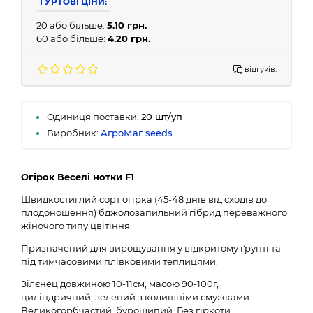
ГУРТОВІ ЦІНИ:
20 або більше:
5.10 грн.
60 або більше:
4.20 грн.
відгуків:
Одиниця поставки:
20 шт/уп
Виробник:
АгроМаг seeds
Огірок Веселі нотки F1
Швидкостиглий сорт огірка (45-48 днів від сходів до
плодоношення) бджолозапильний гібрид переважного
жіночого типу цвітіння.
Призначений для вирощування у відкритому ґрунті та
під тимчасовими плівковими теплицями.
Зілєнец довжиною 10-11см, масою 90-100г,
циліндричний, зелений з колишніми смужками.
Великогорбчастий, бурошипий. Без гіркоти.