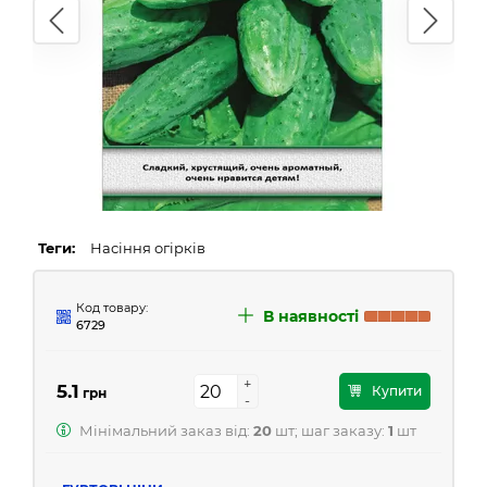
Теги:
Насіння огірків
Код товару:
В наявності
6729
+
+
5.1
Купити
грн
-
-
Мінімальний заказ від:
20
шт; шаг заказу:
1
шт