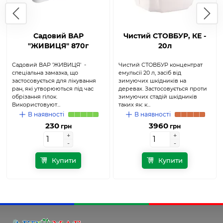
Садовий ВАР
Чистий СТОВБУР, КЕ -
"ЖИВИЦЯ" 870г
20л
Садовий ВАР 'ЖИВИЦЯ' -
Чистий СТОВБУР концентрат
спеціальна замазка, що
емульсії 20 л, засіб від
застосовується для лікування
зимуючих шкідників на
ран, які утворюються під час
деревах. Застосовується проти
обрізання гілок.
зимуючих стадій шкідників
Використовуют...
таких як: к...
В наявності
В наявності
230
3960
грн
грн
+
+
+
+
-
-
-
-
Купити
Купити