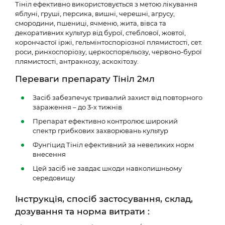
Тініл ефективно використовується з метою лікування
яблуні, груші, персика, вишні, черешні, агрусу,
смородини, пшениці, ячменю, жита, вівса та
декоративних культур від бурої, стеблової, жовтої,
корончастої іржі, гельмінтоспоріозної плямистості, сет.
роси, ринхоспоріозу, церкоспорельозу, червоно-бурої
плямистості, антракнозу, аскохітозу.
Переваги препарату Тініл 2мл
Засіб забезпечує тривалий захист від повторного
зараження – до 3-х тижнів
Препарат ефективно контролює широкий
спектр грибкових захворювань культур
Фунгіцид Тініл ефективний за невеликих норм
внесення
Цей засіб не завдає шкоди навколишньому
середовищу
Інструкція, спосіб застосування, склад,
дозування та норма витрати :