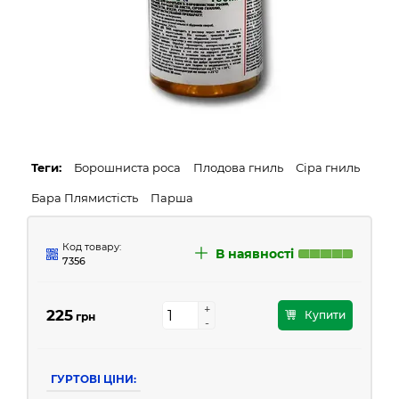
Теги:
Борошниста роса
Плодова гниль
Сіра гниль
Бара Плямистість
Парша
Код товару:
В наявності
7356
+
+
225
Купити
грн
-
-
ГУРТОВІ ЦІНИ: