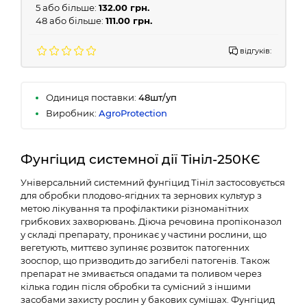
5 або більше:
132.00 грн.
48 або більше:
111.00 грн.
відгуків:
Одиниця поставки:
48шт/уп
Виробник:
AgroProtection
Фунгіцид системної дії Тініл-250КЄ
Універсальний системний фунгіцид Тініл застосовується
для обробки плодово-ягідних та зернових культур з
метою лікування та профілактики різноманітних
грибкових захворювань. Діюча речовина пропіконазол
у складі препарату, проникає у частини рослини, що
вегетують, миттєво зупиняє розвиток патогенних
зооспор, що призводить до загибелі патогенів. Також
препарат не змивається опадами та поливом через
кілька годин після обробки та сумісний з іншими
засобами захисту рослин у бакових сумішах. Фунгіцид