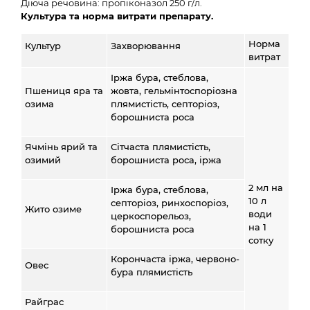
Діюча речовина: пропіконазол 250 г/л.
Культура та норма витрати препарату.
Норма
Культур
Захворювання
витрат
Іржа бура, стеблова,
Пшениця яра та
жовта, гельмінтоспоріозна
озима
плямистість, септоріоз,
борошниста роса
Ячмінь ярий та
Сітчаста плямистість,
озимий
борошниста роса, іржа
2 мл на
Іржа бура, стеблова,
10 л
септоріоз, ринхоспоріоз,
Жито озиме
води
церкоспорельоз,
на 1
борошниста роса
сотку
Корончаста іржа, червоно-
Овес
бура плямистість
Райграс