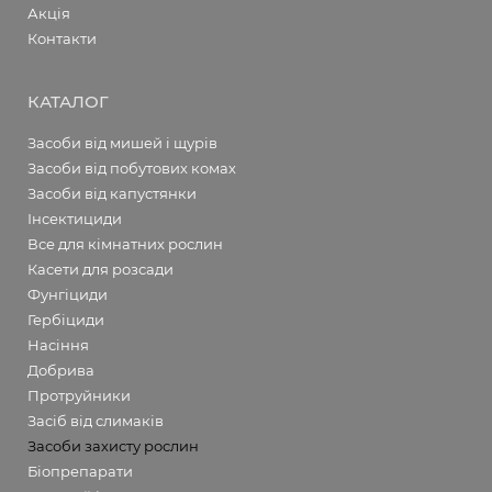
Акція
Контакти
КАТАЛОГ
Засоби від мишей і щурів
Засоби від побутових комах
Засоби від капустянки
Інсектициди
Все для кімнатних рослин
Касети для розсади
Фунгіциди
Гербіциди
Насіння
Добрива
Протруйники
Засіб від слимаків
Засоби захисту рослин
Біопрепарати