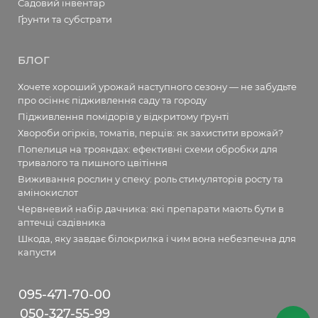
Садовий інвентар
Ґрунти та субстрати
БЛОГ
Хочете хороший урожай наступного сезону — не забудьте
про осіннє підживлення саду та городу
Підживлення помідорів у відкритому ґрунті
Хвороби огірків, томатів, перців: як захистити врожай?
Попелиця на трояндах: ефективні схеми обробки для
тривалого та пишного цвітіння
Виживання рослин у спеку: роль стимуляторів росту та
амінокислот
Червневий набір дачника: які препарати мають бути в
аптечці садівника
Шкода, яку завдає білокрилка і чим вона небезпечна для
капусти
095-471-70-00
050-327-55-99