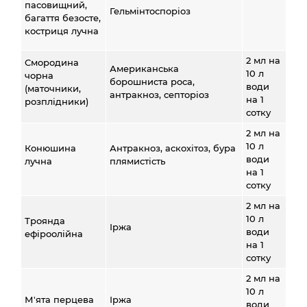
пасовищний,
Гельмінтоспоріоз
багаття безосте,
костриця лучна
2 мл на
Смородина
Американська
10 л
чорна
борошниста роса,
води
(маточники,
антракноз, септоріоз
на 1
розплідники)
сотку
2 мл на
10 л
Конюшина
Антракноз, аскохітоз, бура
води
лучна
плямистість
на 1
сотку
2 мл на
10 л
Троянда
Іржа
води
ефіроолійна
на 1
сотку
2 мл на
10 л
М'ята перцева
Іржа
води