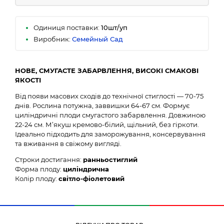
Одиниця поставки:
10шт/уп
Виробник:
Семейный Сад
НОВЕ, СМУГАСТЕ ЗАБАРВЛЕННЯ, ВИСОКІ СМАКОВІ
ЯКОСТІ
Від появи масових сходів до технічної стиглості — 70-75
днів. Рослина потужна, заввишки 64-67 см. Формує
циліндричні плоди смугастого забарвлення. Довжиною
22-24 см. М’якуш кремово-білий, щільний, без гіркоти.
Ідеально підходить для заморожування, консервування
та вживання в свіжому вигляді.
Строки достигання:
ранньостиглий
Форма плоду:
циліндрична
Колір плоду:
світло-фіолетовий