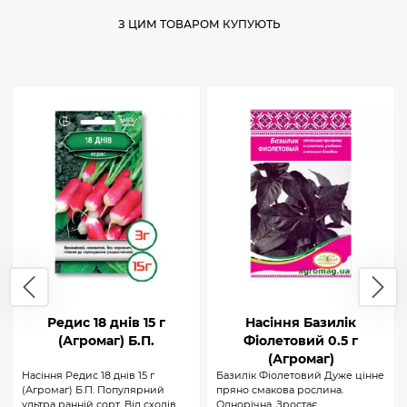
З ЦИМ ТОВАРОМ КУПУЮТЬ
Редис 18 днів 15 г
Насіння Базилік
(Агромаг) Б.П.
Фіолетовий 0.5 г
(Агромаг)
Насіння Редис 18 днів 15 г
Базилік Фіолетовий Дуже цінне
(Агромаг) Б.П. Популярний
пряно смакова рослина.
ультра ранній сорт. Від сходів
Однорічна. Зростає