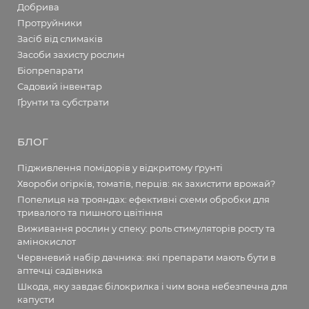
Добрива
Протруйники
Засіб від слимаків
Засоби захисту рослин
Біопрепарати
Садовий інвентар
Ґрунти та субстрати
БЛОГ
Підживлення помідорів у відкритому ґрунті
Хвороби огірків, томатів, перців: як захистити врожай?
Попелиця на трояндах: ефективні схеми обробки для
тривалого та пишного цвітіння
Виживання рослин у спеку: роль стимуляторів росту та
амінокислот
Червневий набір дачника: які препарати мають бути в
аптечці садівника
Шкода, яку завдає білокрилка і чим вона небезпечна для
капусти