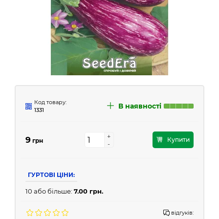
Код товару:
В наявності
1331
+
+
9
Купити
грн
-
-
ГУРТОВІ ЦІНИ:
10 або більше:
7.00 грн.
відгуків: