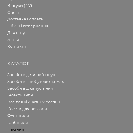
Відгуки (127)
Статті
Доставка і оплата
Обмін і повернення
Для опту
Акція
Контакти
КАТАЛОГ
Засоби від мишей і щурів
Засоби від побутових комах
Засоби від капустянки
Інсектициди
Все для кімнатних рослин
Касети для розсади
Фунгіциди
Гербіциди
Насіння