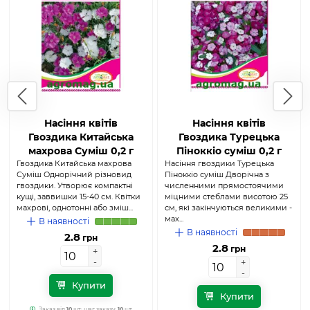
Насіння квітів
Насіння квітів
Гвоздика Китайська
Гвоздика Турецька
махрова Суміш 0,2 г
Піноккіо суміш 0,2 г
Гвоздика Китайська махрова
(Агромаг)
Насіння гвоздики Турецька
(Агромаг)
Суміш Однорічний різновид
Піноккіо суміш Дворічна з
гвоздики. Утворює компактні
численними прямостоячими
кущі, заввишки 15-40 см. Квітки
міцними стеблами висотою 25
махрові, однотонні або зміш...
см, які закінчуються великими -
мах...
В наявності
В наявності
2.8
грн
2.8
грн
+
+
-
-
+
+
-
-
Купити
Купити
Заказ від
10
шт; шаг заказу:
10
шт