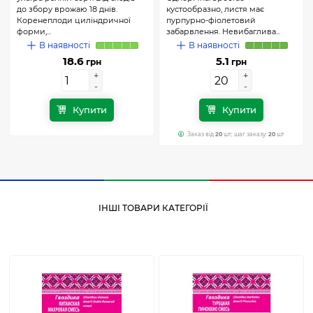
до збору врожаю 18 днів.
кустообразно, листя має
Коренеплоди циліндричної
пурпурно-фіолетовий
форми,...
забарвлення. Невибаглива...
В наявності
В наявності
18.6
5.1
грн
грн
+
+
+
+
-
-
-
-
Купити
Купити
Заказ від
20
шт; шаг заказу:
20
шт
ІНШІ ТОВАРИ КАТЕГОРІЇ