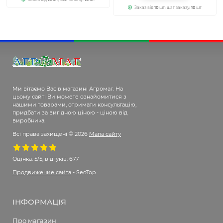
Заказ від
10
шт; шаг заказу:
10
шт
Ми вітаємо Вас в магазині Агромаг. На
цьому сайті Ви можете ознайомитися з
нашими товарами, отримати консультацію,
придбати за вигідною ціною - ціною від
виробника.
Всі права захищені © 2026
Мапа сайту
Оцінка:
5/5, відгуків: 677
Продвижение сайта
- SeoTop
ІНФОРМАЦІЯ
Про магазин