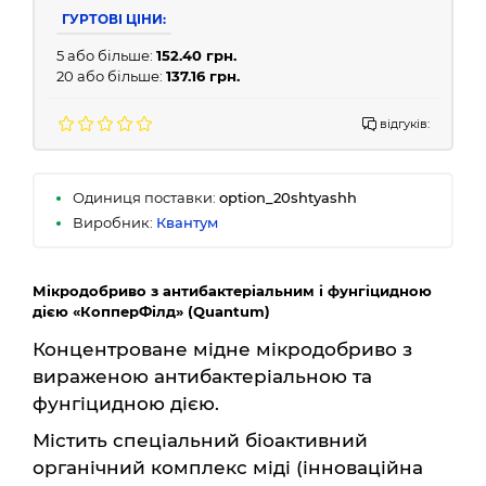
ГУРТОВІ ЦІНИ:
5 або більше:
152.40 грн.
20 або більше:
137.16 грн.
відгуків:
Одиниця поставки:
option_20shtyashh
Виробник:
Квантум
Мікродобриво з антибактеріальним і фунгіцидною
дією «КопперФілд» (Quantum)
Концентроване мідне мікродобриво з
вираженою антибактеріальною та
фунгіцидною дією.
Містить спеціальний біоактивний
органічний комплекс міді (інноваційна