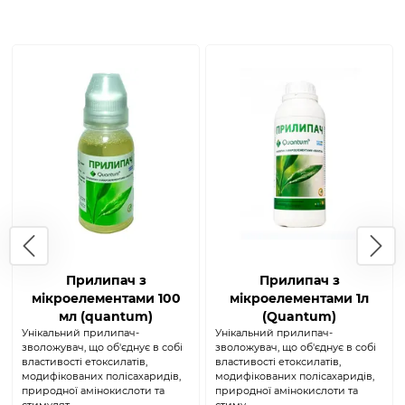
Прилипач з
Прилипач з
мікроелементами 100
мікроелементами 1л
мл (quantum)
(Quantum)
Унікальний прилипач-
Унікальний прилипач-
зволожувач, що об'єднує в собі
зволожувач, що об'єднує в собі
властивості етоксилатів,
властивості етоксилатів,
модифікованих полісахаридів,
модифікованих полісахаридів,
природної амінокислоти та
природної амінокислоти та