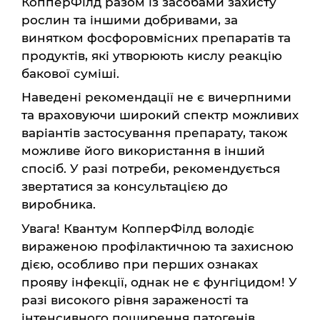
КопперФілд разом із засобами захисту
рослин та іншими добривами, за
винятком фосфоровмісних препаратів та
продуктів, які утворюють кислу реакцію
бакової суміші.
Наведені рекомендації не є вичерпними
та враховуючи широкий спектр можливих
варіантів застосування препарату, також
можливе його використання в інший
спосіб. У разі потреби, рекомендується
звертатися за консультацією до
виробника.
Увага! Квантум КопперФілд володіє
вираженою профілактичною та захисною
дією, особливо при перших ознаках
прояву інфекції, однак не є фунгіцидом! У
разі високого рівня зараженості та
інтенсивного поширення патогенів,