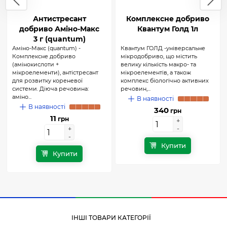
Антистресант
Комплексне добриво
добриво Аміно-Макс
Квантум Голд 1л
3 г (quantum)
Аміно-Макс (quantum) -
Квантум ГОЛД -універсальне
Комплексне добриво
мікродобриво, що містить
(амінокислоти +
велику кількість макро- та
мікроелементи), антістресант
мікроелементів, а також
для розвитку кореневої
комплекс біологічно активних
системи. Діюча речовина:
речовин,...
аміно...
В наявності
В наявності
340
грн
11
грн
+
+
-
-
+
+
-
-
Купити
Купити
ІНШІ ТОВАРИ КАТЕГОРІЇ