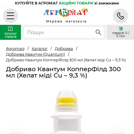
КУПУЙТЕ В АГРОМАГ
АКЦІЙНІ ТОВАРИ
зі знижками
Мережа магазинів
товарів: 0 /
Каталог
0 грн
товарів
Agromag
/
Каталог
/
Добрива
/
Добрива Квантум (Quantum)
/
Добриво Квантум КопперФілд 300 мл (Хелат міді Сu – 9,3 %)
Добриво Квантум КопперФілд 300
мл (Хелат міді Сu – 9,3 %)