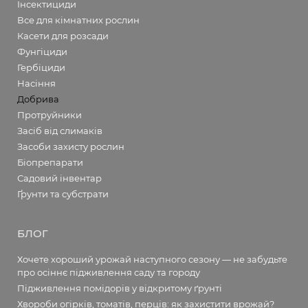
Інсектициди
Все для кімнатних рослин
Касети для розсади
Фунгіциди
Гербіциди
Насіння
Добрива
Протруйники
Засіб від слимаків
Засоби захисту рослин
Біопрепарати
Садовий інвентар
Ґрунти та субстрати
БЛОГ
Хочете хороший урожай наступного сезону — не забудьте
про осіннє підживлення саду та городу
Підживлення помідорів у відкритому ґрунті
Хвороби огірків, томатів, перців: як захистити врожай?