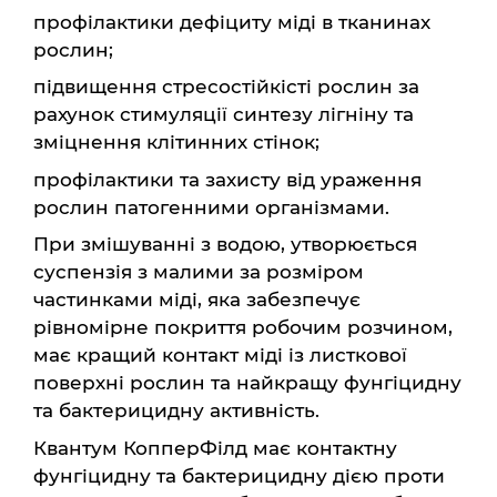
профілактики дефіциту міді в тканинах
рослин;
підвищення стресостійкісті рослин за
рахунок стимуляції синтезу лігніну та
зміцнення клітинних стінок;
профілактики та захисту від ураження
рослин патогенними організмами.
При змішуванні з водою, утворюється
суспензія з малими за розміром
частинками міді, яка забезпечує
рівномірне покриття робочим розчином,
має кращий контакт міді із листкової
поверхні рослин та найкращу фунгіцидну
та бактерицидну активність.
Квантум КопперФілд має контактну
фунгіцидну та бактерицидну дією проти