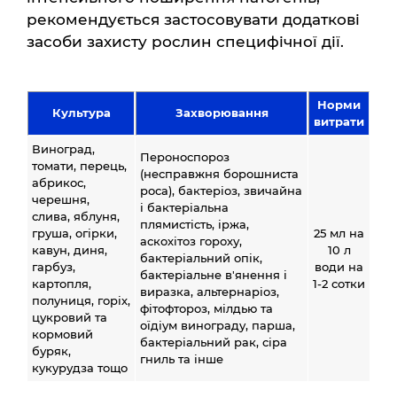
рекомендується застосовувати додаткові
засоби захисту рослин специфічної дії.
Норми
Культура
Захворювання
витрати
Виноград,
Пероноспороз
томати, перець,
(несправжня борошниста
абрикос,
роса), бактеріоз, звичайна
черешня,
і бактеріальна
слива, яблуня,
плямистість, іржа,
груша, огірки,
25 мл на
аскохітоз гороху,
кавун, диня,
10 л
бактеріальний опік,
гарбуз,
води на
бактеріальне в'янення і
картопля,
1-2 сотки
виразка, альтернаріоз,
полуниця, горіх,
фітофтороз, мілдью та
цукровий та
оїдіум винограду, парша,
кормовий
бактеріальний рак, сіра
буряк,
гниль та інше
кукурудза тощо