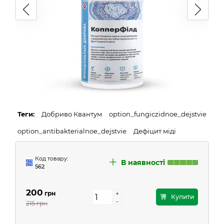
Теги:
Добриво Квантум
option_fungiczidnoe_dejstvie
option_antibakterialnoe_dejstvie
Дефіцит міді
Код товару:
В наявності
562
200
грн
+
+
Купити
-
-
215 грн