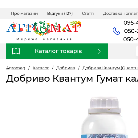
Про магазин
Відгуки (127)
Статті
Доставка і оплат
095-
050-
050-
Мережа магазинів
Каталог товарів
Agromag
/
Каталог
/
Добрива
/
Добрива Квантум (Quant
Добриво Квантум Гумат ка