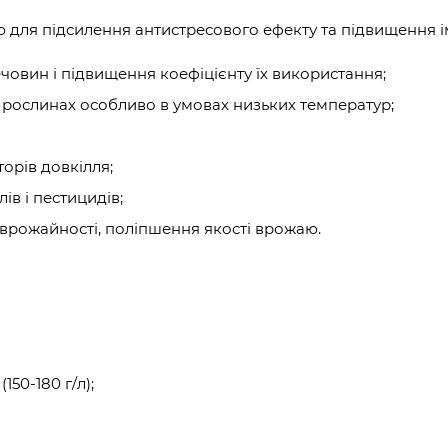
ля підсилення антистресового ефекту та підвищення ім
човин і підвищення коефіцієнту їх використання;
ів у рослинах особливо в умовах низьких температур;
орів довкілля;
в і пестицидів;
я врожайності, поліпшення якості врожаю.
150-180 г/л);