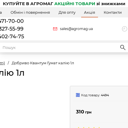
КУПУЙТЕ В АГРОМАГ
АКЦІЙНІ ТОВАРИ
зі знижками
а
Обмін і повернення
Для опту
Акція
Контакти
471-70-00
327-55-99
sales@agromag.ua
402-74-75
um)
/
Добриво Квантум Гумат калію 1л
лію 1л
Код товару:
4494
310
грн