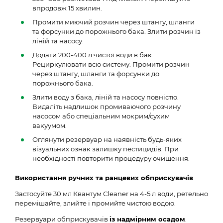
впродовж 15 хвилин.
Промити миючий розчин через штангу, шланги
та форсунки до порожнього бака. Злити розчин із
ліній та насосу.
Додати 200-400 л чистої води в бак.
Рециркулювати всю систему. Промити розчин
через штангу, шланги та форсунки до
порожнього бака.
Злити воду з бака, ліній та насосу повністю.
Видаліть надлишок промиваючого розчину
насосом або спеціальним мокрим/сухим
вакуумом.
Оглянути резервуар на наявність будь-яких
візуальних ознак залишку пестицидів. При
необхідності повторити процедуру очищення.
Використання ручних та ранцевих обприскувачів
Застосуйте 30 мл Квантум Сleaner на 4-5 л води, ретельно
перемішайте, злийте і промийте чистою водою.
Резервуари обприскувачів
із надмірним осадом
.