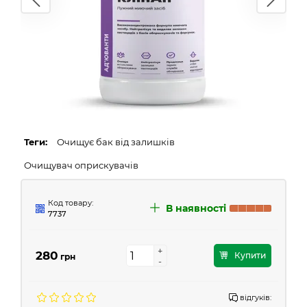
Теги:
Очищує бак від залишків
Очищувач оприскувачів
Код товару:
В наявності
7737
+
+
280
Купити
грн
-
-
відгуків: