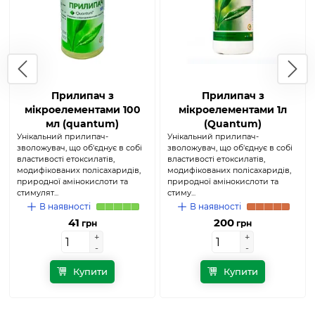
Прилипач з
Прилипач з
мікроелементами 100
мікроелементами 1л
мл (quantum)
(Quantum)
Унікальний прилипач-
Унікальний прилипач-
зволожувач, що об'єднує в собі
зволожувач, що об'єднує в собі
властивості етоксилатів,
властивості етоксилатів,
модифікованих полісахаридів,
модифікованих полісахаридів,
природної амінокислоти та
природної амінокислоти та
стимулят...
стиму...
В наявності
В наявності
41
200
грн
грн
+
+
+
+
-
-
-
-
Купити
Купити