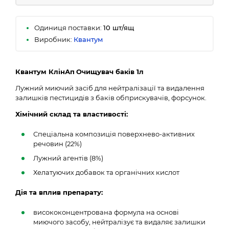
Одиниця поставки:
10 шт/ящ
Виробник:
Квантум
Квантум КлінАп
Очищувач баків
1
л
Лужний миючий засіб для нейтралізації та видалення
залишків пестицидів з баків обприскувачів, форсунок.
Хімічний склад та властивості:
Спеціальна композиція поверхнево-активних
речовин (22%)
Лужний агентів (8%)
Хелатуючих добавок та органічних кислот
Дія та вплив препарату
:
висококонцентрована формула на основі
миючого засобу, нейтралізує та видаляє залишки