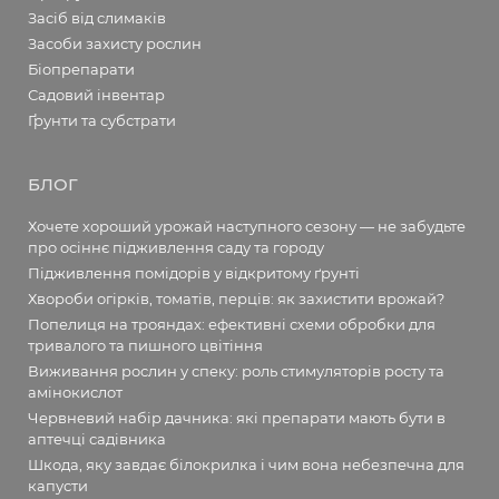
Засіб від слимаків
Засоби захисту рослин
Біопрепарати
Садовий інвентар
Ґрунти та субстрати
БЛОГ
Хочете хороший урожай наступного сезону — не забудьте
про осіннє підживлення саду та городу
Підживлення помідорів у відкритому ґрунті
Хвороби огірків, томатів, перців: як захистити врожай?
Попелиця на трояндах: ефективні схеми обробки для
тривалого та пишного цвітіння
Виживання рослин у спеку: роль стимуляторів росту та
амінокислот
Червневий набір дачника: які препарати мають бути в
аптечці садівника
Шкода, яку завдає білокрилка і чим вона небезпечна для
капусти