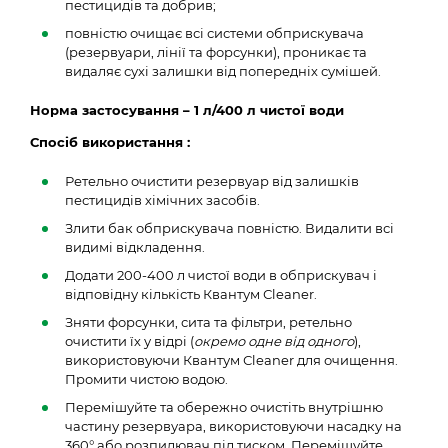
пестицидів та добрив;
повністю очищає всі системи обприскувача
(резервуари, лінії та форсунки), проникає та
видаляє сухі залишки від попередніх сумішей.
Норма застосування – 1 л/400 л чистої води
Спосіб використання
:
Ретельно очистити резервуар від залишків
пестицидів хімічних засобів.
Злити бак обприскувача повністю. Видалити всі
видимі відкладення.
Додати 200-400 л чистої води в обприскувач і
відповідну кількість Квантум Сleaner.
Зняти форсунки, сита та фільтри, ретельно
очистити їх у відрі (
окремо одне від одного
),
використовуючи Квантум Сleaner для очищення.
Промити чистою водою.
Перемішуйте та обережно очистіть внутрішню
частину резервуара, використовуючи насадку на
360° або розпилювач під тиском. Перемішуйте