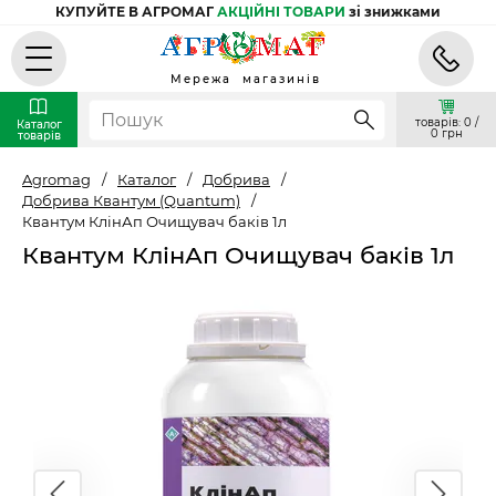
КУПУЙТЕ В АГРОМАГ
АКЦІЙНІ ТОВАРИ
зі знижками
Мережа магазинів
товарів: 0 /
Каталог
0 грн
товарів
Agromag
/
Каталог
/
Добрива
/
Добрива Квантум (Quantum)
/
Квантум КлінАп Очищувач баків 1л
Квантум КлінАп Очищувач баків 1л