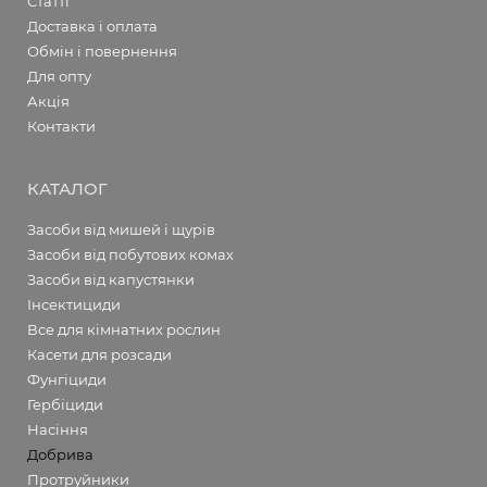
Статті
Доставка і оплата
Обмін і повернення
Для опту
Акція
Контакти
КАТАЛОГ
Засоби від мишей і щурів
Засоби від побутових комах
Засоби від капустянки
Інсектициди
Все для кімнатних рослин
Касети для розсади
Фунгіциди
Гербіциди
Насіння
Добрива
Протруйники